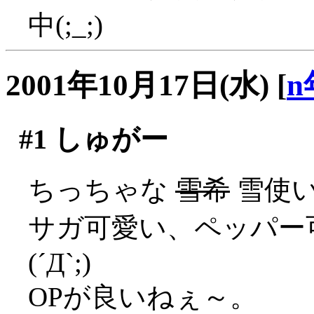
中(;_;)
2001年10月17日(水)
[
n
#1
しゅがー
ちっちゃな
雪希
雪使
サガ可愛い、ペッパー
(´Д`;)
OPが良いねぇ～。