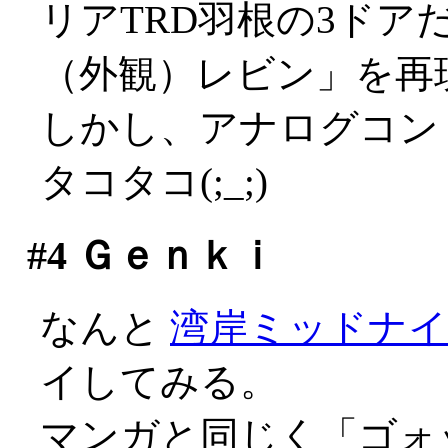
リアTRD羽根の3ドア
（外観）レビン」を再
しかし、アナログコン
タコタコ(;_;)
#4
Ｇｅｎｋｉ
なんと
湾岸ミッドナ
イしてみる。
マンガと同じく「ゴォ