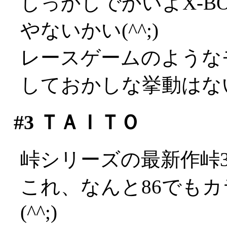
しっかしでかいよX-B
やないかい(^^;)
レースゲームのような
しておかしな挙動はな
#3
ＴＡＩＴＯ
峠シリーズの最新作峠
これ、なんと86でも
(^^;)