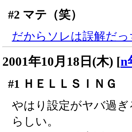
#2
マテ（笑）
だからソレは誤解だっ
2001年10月18日(木)
[
n
#1
ＨＥＬＬＳＩＮＧ
やはり設定がヤバ過ぎ
らしい。