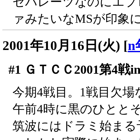
セパレーツなのにエプ
ァみたいなMSが印象に
2001年10月16日(火)
[
n
#1
ＧＴＣＣ2001第4戦i
今期4戦目。1戦目欠場
午前4時に黒のひとと
筑波にはドラミ始まる