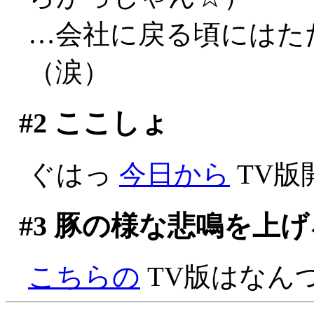
…会社に戻る頃にはた
（涙）
#2
ここしょ
ぐはっ
今日から
TV版
#3
豚の様な悲鳴を上げ
こちらの
TV版はなん