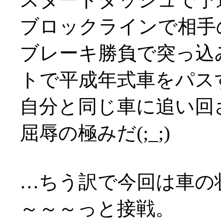
ブロックラインで相手
ブレーキ勝負で突っ込
トで平成年式車をパス
自分と同じ車に追い回
屈辱の極みだ(;_;)
…ちう訳で今回は車の
～～～っと接戦。