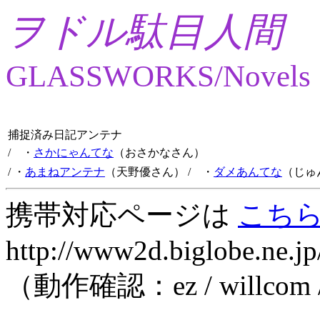
ヲドル駄目人間
GLASSWORKS/Novels
捕捉済み日記アンテナ
/ ・
さかにゃんてな
（おさかなさん）
/ ・
あまねアンテナ
（天野優さん）
/ ・
ダメあんてな
（じゅ
携帯対応ページは
こち
http://www2d.biglobe.ne.jp
（動作確認：ez / willcom 