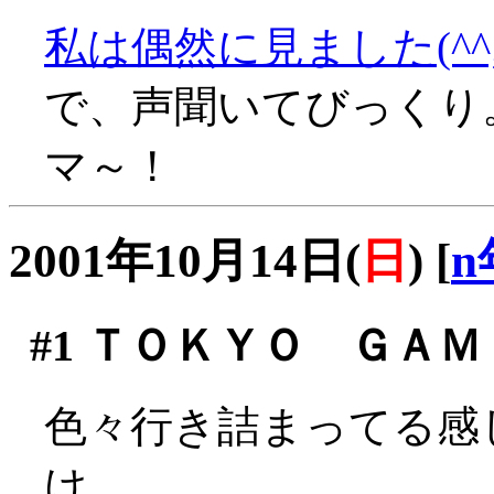
私は偶然に見ました(^^;
で、声聞いてびっくり
マ～！
2001年10月14日(
日
)
[
n
#1
ＴＯＫＹＯ ＧＡＭＥ 
色々行き詰まってる感
け。