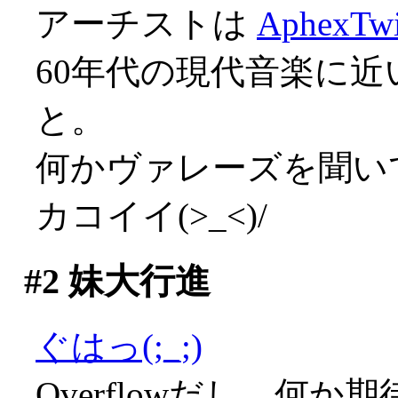
アーチストは
AphexTw
60年代の現代音楽に
と。
何かヴァレーズを聞いてい
カコイイ(>_<)/
#2
妹大行進
ぐはっ(;_;)
Overflowだし、何