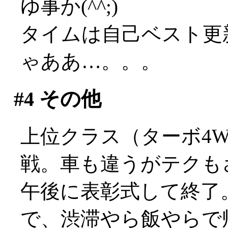
ゆ事か(^^;)
タイムは自己ベスト更
ゃああ…。。。
#4
その他
上位クラス（ターボ4
戦。車も違うがテクもさす
午後に表彰式して終了
で、渋滞やら飯やらで