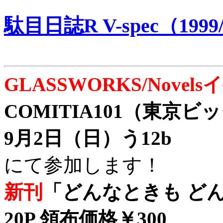
駄目日誌R V-spec（1999/
GLASSWORKS/Nove
COMITIA101（東京
9月2日（日）う12b
にて参加します！
新刊
「どんなときも どん
20P 領布価格￥300