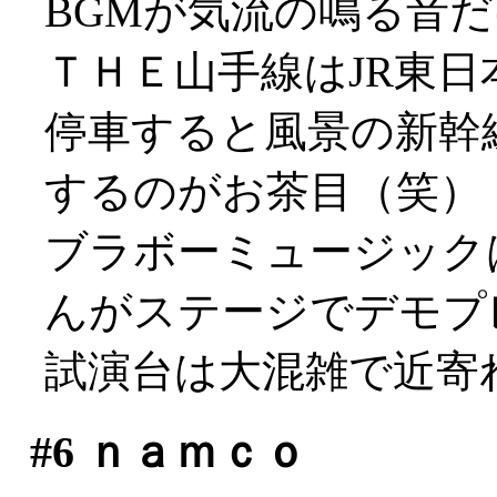
BGMが気流の鳴る音
ＴＨＥ山手線はJR東日
停車すると風景の新幹
するのがお茶目（笑）
ブラボーミュージック
んがステージでデモプ
試演台は大混雑で近寄れず
#6
ｎａｍｃｏ