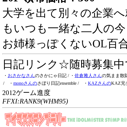
大学を出て別々の企業へ
もいつも一緒な二人の今
お姉様っぽくないOL百
日記リンク☆随時募集中です
・
おさかなさん
のさかにゃ日記
/ ・
佐倉雅人さん
の気まま散
/ ・
monoさんの
さぼり日記ensemble
/ ・
KAZさんの
KAZ兄
2012ゲーム進度
FFXI:RANK9(WHM95)