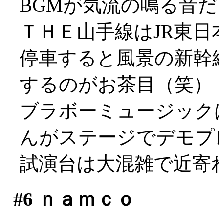
BGMが気流の鳴る音
ＴＨＥ山手線はJR東日
停車すると風景の新幹
するのがお茶目（笑）
ブラボーミュージック
んがステージでデモプ
試演台は大混雑で近寄れず
#6
ｎａｍｃｏ