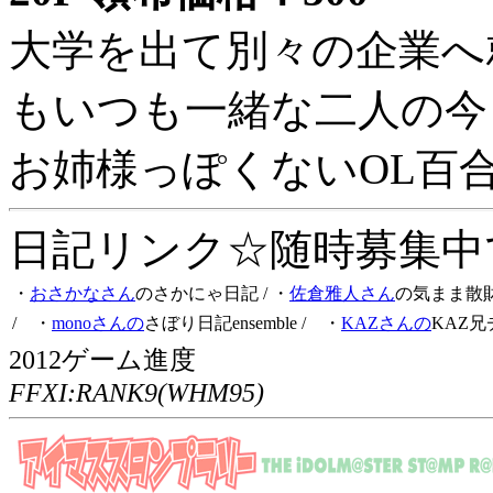
大学を出て別々の企業へ
もいつも一緒な二人の今
お姉様っぽくないOL百
日記リンク☆随時募集中です
・
おさかなさん
のさかにゃ日記
/ ・
佐倉雅人さん
の気まま散
/ ・
monoさんの
さぼり日記ensemble
/ ・
KAZさんの
KAZ兄
2012ゲーム進度
FFXI:RANK9(WHM95)