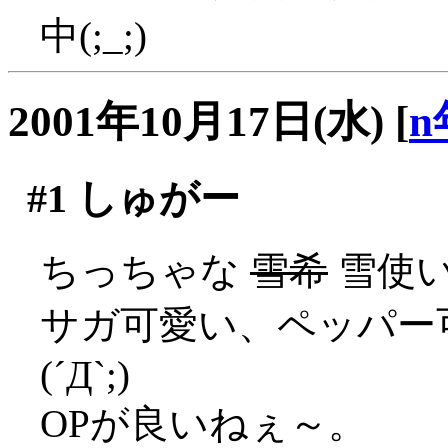
中(;_;)
2001年10月17日(水)
[
n
#1
しゅがー
ちっちゃな
雪希
雪使
サガ可愛い、ペッパー
(´Д`;)
OPが良いねぇ～。