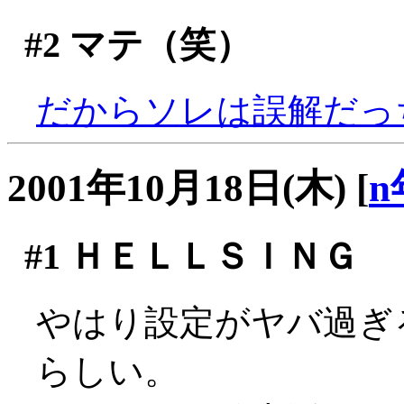
#2
マテ（笑）
だからソレは誤解だっ
2001年10月18日(木)
[
n
#1
ＨＥＬＬＳＩＮＧ
やはり設定がヤバ過ぎ
らしい。