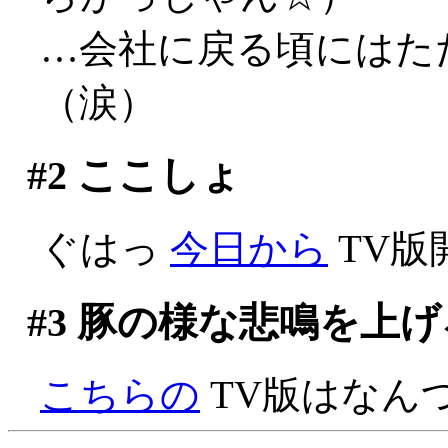
…会社に戻る頃にはた
（涙）
#2
ここしょ
ぐはっ
今日から
TV版
#3
豚の様な悲鳴を上げ
こちらの
TV版はなん