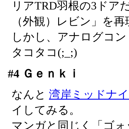
リアTRD羽根の3ドア
（外観）レビン」を再
しかし、アナログコン
タコタコ(;_;)
#4
Ｇｅｎｋｉ
なんと
湾岸ミッドナ
イしてみる。
マンガと同じく「ゴォ