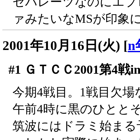
セパレーツなのにエプ
ァみたいなMSが印象に
2001年10月16日(火)
[
n
#1
ＧＴＣＣ2001第4戦i
今期4戦目。1戦目欠場
午前4時に黒のひとと
筑波にはドラミ始まる