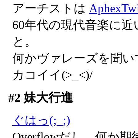
アーチストは
AphexTw
60年代の現代音楽に
と。
何かヴァレーズを聞いてい
カコイイ(>_<)/
#2
妹大行進
ぐはっ(;_;)
Overflowだし、何