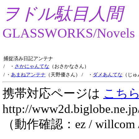
ヲドル駄目人間
GLASSWORKS/Novels
捕捉済み日記アンテナ
/ ・
さかにゃんてな
（おさかなさん）
/ ・
あまねアンテナ
（天野優さん）
/ ・
ダメあんてな
（じゅ
携帯対応ページは
こち
http://www2d.biglobe.ne.jp
（動作確認：ez / willcom 