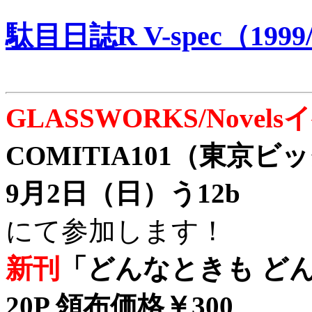
駄目日誌R V-spec（1999/
GLASSWORKS/Nove
COMITIA101（東京
9月2日（日）う12b
にて参加します！
新刊
「どんなときも どん
20P 領布価格￥300