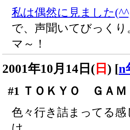
私は偶然に見ました(^^;
で、声聞いてびっくり
マ～！
2001年10月14日(
日
)
[
n
#1
ＴＯＫＹＯ ＧＡＭＥ 
色々行き詰まってる感
け。