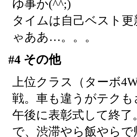
ゆ事か(^^;)
タイムは自己ベスト更
ゃああ…。。。
#4
その他
上位クラス（ターボ4
戦。車も違うがテクもさす
午後に表彰式して終了
で、渋滞やら飯やらで