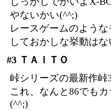
しっかしでかいよX-B
やないかい(^^;)
レースゲームのような
しておかしな挙動はな
#3
ＴＡＩＴＯ
峠シリーズの最新作峠
これ、なんと86でも
(^^;)