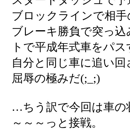
ブロックラインで相手
ブレーキ勝負で突っ込
トで平成年式車をパス
自分と同じ車に追い回
屈辱の極みだ(;_;)
…ちう訳で今回は車の
～～～っと接戦。