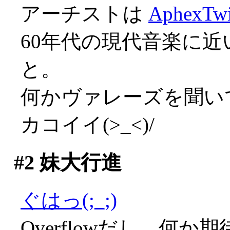
アーチストは
AphexTw
60年代の現代音楽に
と。
何かヴァレーズを聞いてい
カコイイ(>_<)/
#2
妹大行進
ぐはっ(;_;)
Overflowだし、何