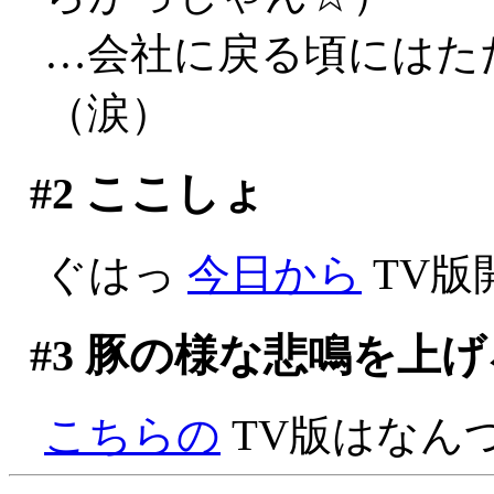
…会社に戻る頃にはた
（涙）
#2
ここしょ
ぐはっ
今日から
TV版
#3
豚の様な悲鳴を上げ
こちらの
TV版はなん