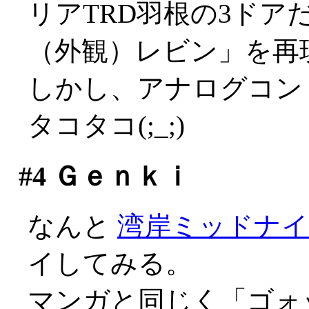
リアTRD羽根の3ドア
（外観）レビン」を再
しかし、アナログコン
タコタコ(;_;)
#4
Ｇｅｎｋｉ
なんと
湾岸ミッドナ
イしてみる。
マンガと同じく「ゴォ