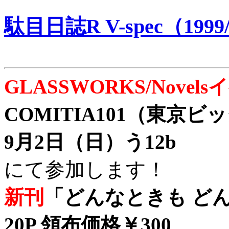
駄目日誌R V-spec（1999/
GLASSWORKS/Nove
COMITIA101（東京
9月2日（日）う12b
にて参加します！
新刊
「どんなときも どん
20P 領布価格￥300