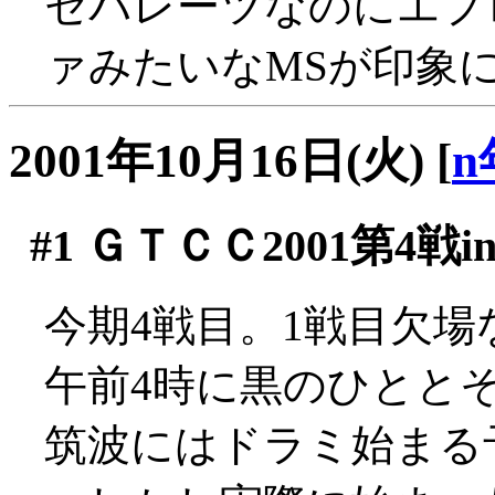
セパレーツなのにエプ
ァみたいなMSが印象に
2001年10月16日(火)
[
n
#1
ＧＴＣＣ2001第4戦i
今期4戦目。1戦目欠場
午前4時に黒のひとと
筑波にはドラミ始まる