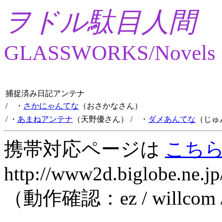
ヲドル駄目人間
GLASSWORKS/Novels
捕捉済み日記アンテナ
/ ・
さかにゃんてな
（おさかなさん）
/ ・
あまねアンテナ
（天野優さん）
/ ・
ダメあんてな
（じゅ
携帯対応ページは
こち
http://www2d.biglobe.ne.jp
（動作確認：ez / willcom 