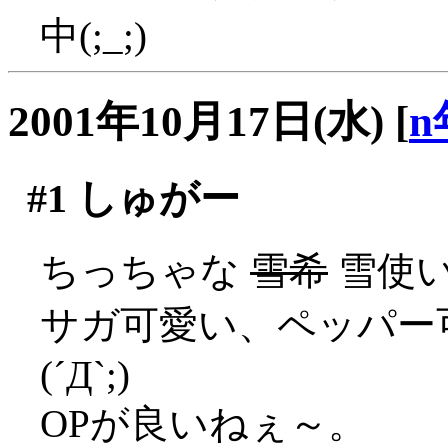
中(;_;)
2001年10月17日(水)
[
n
#1
しゅがー
ちっちゃな
雪希
雪使
サガ可愛い、ペッパー
(´Д`;)
OPが良いねぇ～。