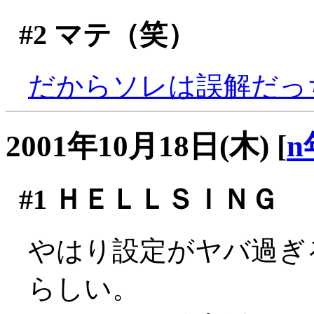
#2
マテ（笑）
だからソレは誤解だっ
2001年10月18日(木)
[
n
#1
ＨＥＬＬＳＩＮＧ
やはり設定がヤバ過ぎ
らしい。