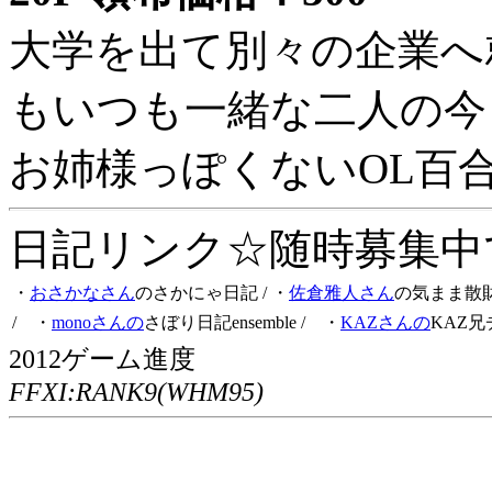
大学を出て別々の企業へ
もいつも一緒な二人の今
お姉様っぽくないOL百
日記リンク☆随時募集中です
・
おさかなさん
のさかにゃ日記
/ ・
佐倉雅人さん
の気まま散
/ ・
monoさんの
さぼり日記ensemble
/ ・
KAZさんの
KAZ兄
2012ゲーム進度
FFXI:RANK9(WHM95)