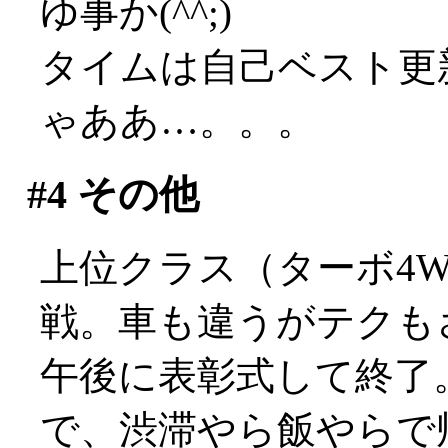
ゆ事か(^^;)
タイムは自己ベスト更
ゃああ…。。。
#4
その他
上位クラス（ターボ4
戦。車も違うがテクもさす
午後に表彰式して終了
で、渋滞やら飯やらで