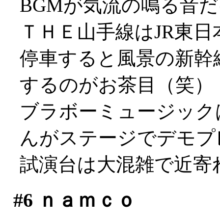
BGMが気流の鳴る音
ＴＨＥ山手線はJR東日
停車すると風景の新幹
するのがお茶目（笑）
ブラボーミュージック
んがステージでデモプ
試演台は大混雑で近寄れず
#6
ｎａｍｃｏ