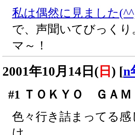
私は偶然に見ました(^^;
で、声聞いてびっくり
マ～！
2001年10月14日(
日
)
[
n
#1
ＴＯＫＹＯ ＧＡＭＥ 
色々行き詰まってる感
け。