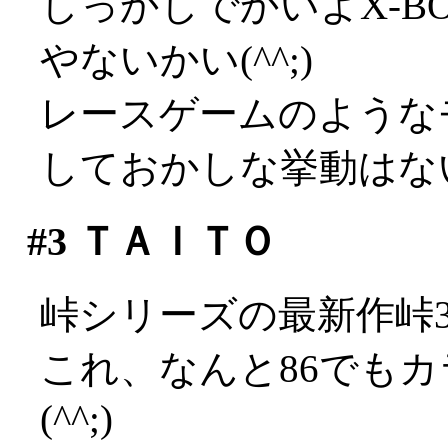
しっかしでかいよX-B
やないかい(^^;)
レースゲームのような
しておかしな挙動はな
#3
ＴＡＩＴＯ
峠シリーズの最新作峠
これ、なんと86でも
(^^;)