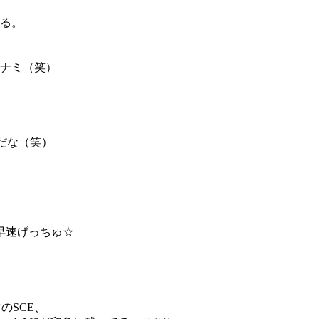
見る。
ナミ（笑）
だな（笑）
）
早速げっちゅ☆
のSCE、