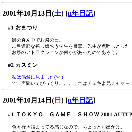
2001年10月13日(
土
)
[
n年日記
]
#1
おまつり
街の真ん中でお祭の日。
…弓道部な袴っ娘ちう学生を目撃、先生が点呼しとった
お祭のアトラクションか何かがあったのであろう。
#2
カスミン
私は偶然に見ました(^^;)
で、声聞いてびっくり。。。これはチェキよ兄チャマ～
2001年10月14日(
日
)
[
n年日記
]
#1
ＴＯＫＹＯ ＧＡＭＥ ＳＨＯＷ 2001 AUTU
色々行き詰まってる感じなので、ちょっとお出かけ。