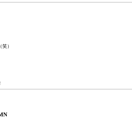
（笑）
！
MN