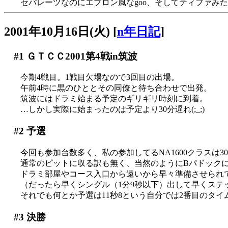
セパレーツなのにエプロン風なgoo、そしてティファみたい
2001年10月16日(火)
[
n年日記
]
#1
ＧＴＣＣ2001第4戦in筑波
今期4戦目。1戦目欠場なので3回目の出場。
午前4時に黒のひととその同僚と待ち合わせで出発。
筑波にはドラミ始まる予定のギリギリ時刻に到着。
…しかし実際に始まったのは予定より30分遅れ(;_;)
#2
予選
今回も参加台数多く、私の参加してるNA1600クラスは30
通常のピットに収る訳も無く、当然のようにBパドック
ドラミ部屋やコース入口から遠いから早々準備させられ
（だったら早くシングル（1分9秒以下）出して早くステ
それでも何とか予選は11秒8という自分では2番目のタイムを
#3
決勝