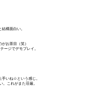
と結構面白い。
のがお茶目（笑）
ステージでデモプレイ。
上手いね☆という感じ。
しい。これがまた荘厳。