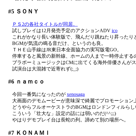
#5
ＳＯＮＹ
ＰＳ2の各社タイトルが同居。
試しプレイは12月発売予定のアクションADV
ico
これがかなり長い体験版で、飛んだり跳ねたり昇ったり
BGMが気流の鳴る音だけ、というのも良。
ＴＨＥ山手線はJR東日本全面協力の実写版電GO。
停車すると風景の新幹線、ホームの人まで一時停止する
ブラボーミュージックはCMに出てくる海外俳優さんが
試演台は大混雑で近寄れず(;_;)
#6
ｎａｍｃｏ
今回一番気になったのが
xenosaga
大画面のデモムービーが意味深で綺麗でプロモーション
どうやらフルオーケストラのBGMはロンドンフィルら
こういう「壮大な」設定の話には弱いのだ(^^;;;)
やはりデモプレイ台は長蛇の列。諦めて別の場所へ。
#7
ＫＯＮＡＭＩ