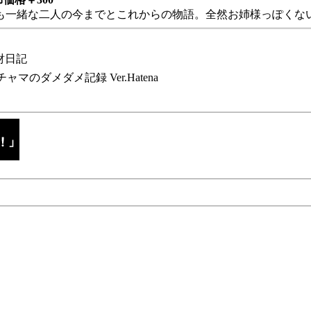
も一緒な二人の今までとこれからの物語。全然お姉様っぽくない
財日記
チャマのダメダメ記録 Ver.Hatena