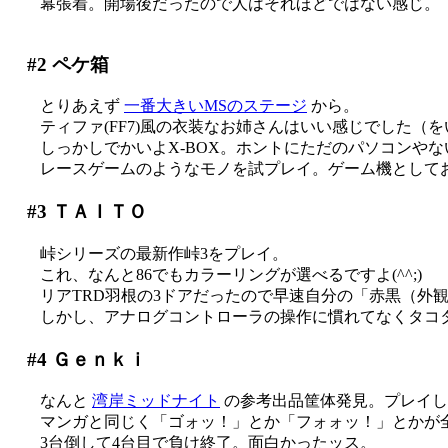
幕張着。開場後だったので人はそれほどではない感じ。
#2
ペケ箱
とりあえず
一番大きいMSのステージ
から。
ティファ(FF7)風の衣装なお姉さんはいい感じでした（を
しっかしでかいよX-BOX。ホントにただのパソコンやないか
レースゲームのようなモノを試プレイ。ゲーム機として
#3
ＴＡＩＴＯ
峠シリーズの最新作峠3をプレイ。
これ、なんと86でもカラーリングが選べるですよ(^^;)
リアTRD羽根の3ドアだったので早速自分の「赤黒（外
しかし、アナログコントローラの操作に慣れてなくタコタコ(
#4
Ｇｅｎｋｉ
なんと
湾岸ミッドナイト
の参考出品筐体発見。プレイし
マンガと同じく「ゴォッ！」とか「フォォッ！」とかが
3台倒して4台目で負け終了。面白かったッス。