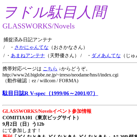
ヲドル駄目人間
GLASSWORKS/Novels
捕捉済み日記アンテナ
/ ・
さかにゃんてな
（おさかなさん）
/ ・
あまねアンテナ
（天野優さん）
/ ・
ダメあんてな
（じゅ
携帯対応ページは
こちら
↓からどうぞ。
http://www2d.biglobe.ne.jp/~irreso/neodame/hns/i/index.cgi
（動作確認：ez / willcom / FORMA)
駄目日誌R V-spec（1999/06～2001/07）
GLASSWORKS/Novelsイベント参加情報
COMITIA101（東京ビッグサイト）
9月2日（日）う12b
にて参加します！
新刊
「どんなときも どんなときも どんなときも」A5 20P 領布