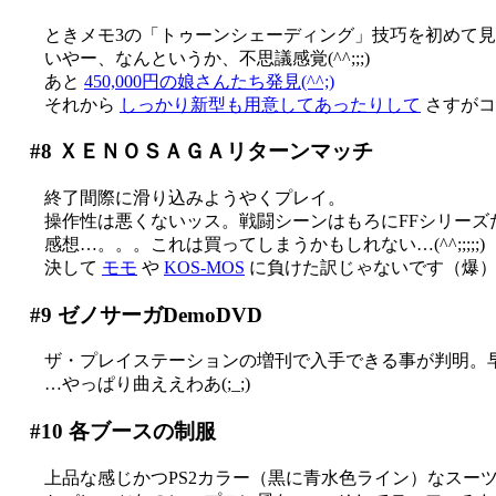
ときメモ3の「トゥーンシェーディング」技巧を初めて
いやー、なんというか、不思議感覚(^^;;;)
あと
450,000円の娘さんたち発見(^^;)
それから
しっかり新型も用意してあったりして
さすがコ
#8
ＸＥＮＯＳＡＧＡリターンマッチ
終了間際に滑り込みようやくプレイ。
操作性は悪くないッス。戦闘シーンはもろにFFシリーズ
感想…。。。これは買ってしまうかもしれない…(^^;;;;;)
決して
モモ
や
KOS-MOS
に負けた訳じゃないです（爆
#9
ゼノサーガDemoDVD
ザ・プレイステーションの増刊で入手できる事が判明。
…やっぱり曲ええわあ(;_;)
#10
各ブースの制服
上品な感じかつPS2カラー（黒に青水色ライン）なスーツ