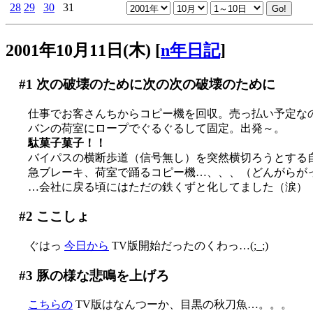
28
29
30
31
2001年10月11日(木)
[
n年日記
]
#1
次の破壊のために次の次の破壊のために
仕事でお客さんちからコピー機を回収。売っ払い予定な
バンの荷室にロープでぐるぐるして固定。出発～。
駄菓子菓子！！
バイパスの横断歩道（信号無し）を突然横切ろうとする自転
急ブレーキ、荷室で踊るコピー機…、、、（どんがらが
…会社に戻る頃にはただの鉄くずと化してました（涙）
#2
ここしょ
ぐはっ
今日から
TV版開始だったのくわっ…(;_;)
#3
豚の様な悲鳴を上げろ
こちらの
TV版はなんつーか、目黒の秋刀魚…。。。