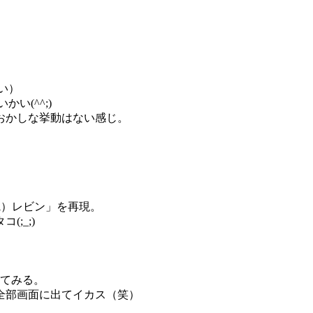
い）
い(^^;)
おかしな挙動はない感じ。
観）レビン」を再現。
;_;)
てみる。
全部画面に出てイカス（笑）