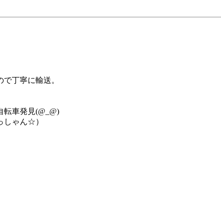
ので丁寧に輸送。
車発見(@_@)
っしゃん☆）