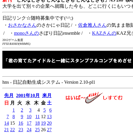
大学を出て別々の企業へ就職した今も、どこに行くにもいつ
日記リンク☆随時募集中です(^^;)
・
おさかなさん
のさかにゃ日記
/ ・
佐倉雅人さん
の気まま散
/ ・
monoさんの
さぼり日記ensemble
/ ・
KAZさんの
KAZ兄
2012ゲーム進度
FFXI:RANK9(WHM95)
hns - 日記自動生成システム - Version 2.10-pl1
先月
2001年10月
来月
日
月
火
水
木
金
土
1
2
3
4
5
6
7
8
9
10
11
12
13
14
15
16
17
18
19
20
21
22
23
24
25
26
27