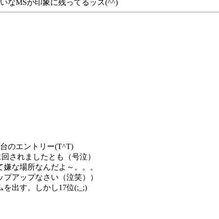
なMSが印象に残ってるッス(^^)
台のエントリー(T^T)
に回されましたとも（号泣）
て嫌な場所なんだよ～。。。
ップアップなさい（泣笑））
出す。しかし17位(;_;)