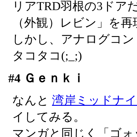
リアTRD羽根の3ドア
（外観）レビン」を再
しかし、アナログコン
タコタコ(;_;)
#4
Ｇｅｎｋｉ
なんと
湾岸ミッドナ
イしてみる。
マンガと同じく「ゴォ