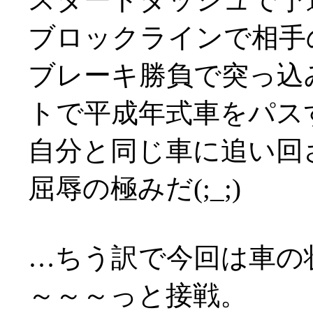
ブロックラインで相手
ブレーキ勝負で突っ込
トで平成年式車をパス
自分と同じ車に追い回
屈辱の極みだ(;_;)
…ちう訳で今回は車の
～～～っと接戦。