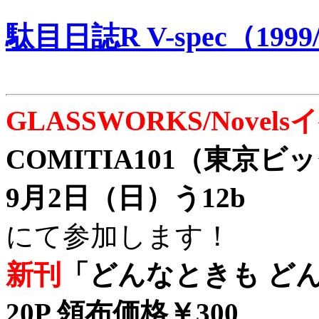
駄目日誌R V-spec（1999/
GLASSWORKS/Nove
COMITIA101（東京
9月2日（日）う12b
にて参加します！
新刊
「どんなときも どん
20P 領布価格￥300