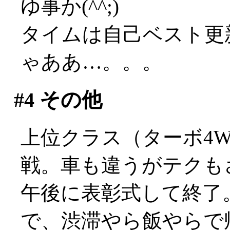
ゆ事か(^^;)
タイムは自己ベスト更
ゃああ…。。。
#4
その他
上位クラス（ターボ4
戦。車も違うがテクもさす
午後に表彰式して終了
で、渋滞やら飯やらで