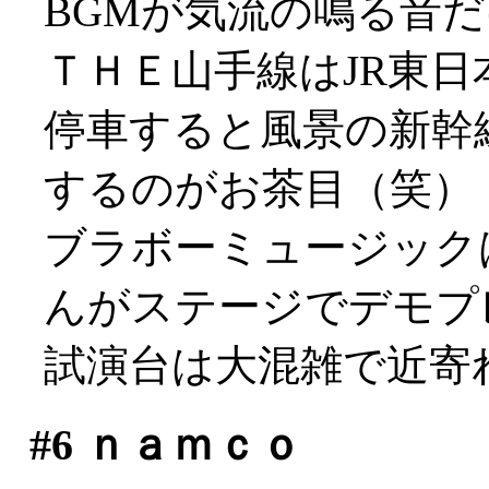
BGMが気流の鳴る音
ＴＨＥ山手線はJR東日
停車すると風景の新幹
するのがお茶目（笑）
ブラボーミュージック
んがステージでデモプ
試演台は大混雑で近寄れず
#6
ｎａｍｃｏ