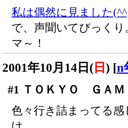
私は偶然に見ました(^^;
で、声聞いてびっくり
マ～！
2001年10月14日(
日
)
[
n
#1
ＴＯＫＹＯ ＧＡＭＥ 
色々行き詰まってる感
け。