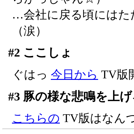
…会社に戻る頃にはた
（涙）
#2
ここしょ
ぐはっ
今日から
TV版
#3
豚の様な悲鳴を上げ
こちらの
TV版はなん