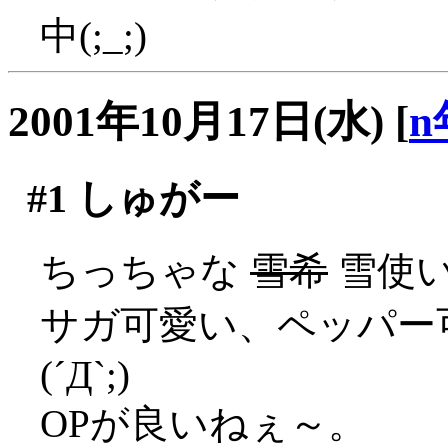
中(;_;)
2001年10月17日(水)
[
n
#1
しゅがー
ちっちゃな
雪希
雪使
サガ可愛い、ペッパー
(´Д`;)
OPが良いねぇ～。