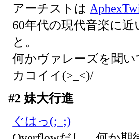
アーチストは
AphexTw
60年代の現代音楽に
と。
何かヴァレーズを聞いてい
カコイイ(>_<)/
#2
妹大行進
ぐはっ(;_;)
Overflowだし、何