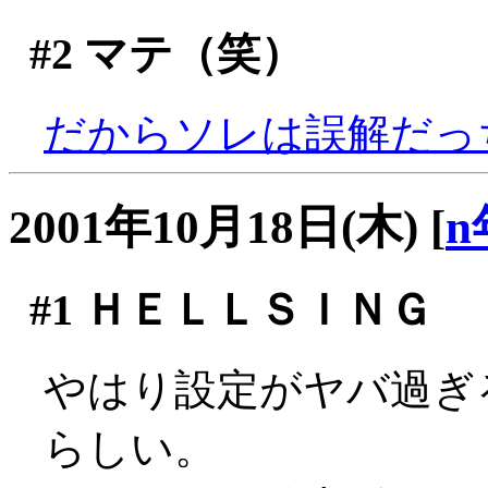
#2
マテ（笑）
だからソレは誤解だっ
2001年10月18日(木)
[
n
#1
ＨＥＬＬＳＩＮＧ
やはり設定がヤバ過ぎ
らしい。