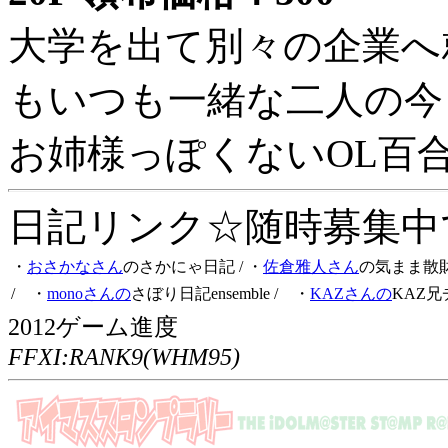
大学を出て別々の企業へ
もいつも一緒な二人の今
お姉様っぽくないOL百
日記リンク☆随時募集中です
・
おさかなさん
のさかにゃ日記
/ ・
佐倉雅人さん
の気まま散
/ ・
monoさんの
さぼり日記ensemble
/ ・
KAZさんの
KAZ兄
2012ゲーム進度
FFXI:RANK9(WHM95)