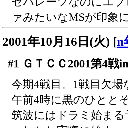
セパレーツなのにエプ
ァみたいなMSが印象に
2001年10月16日(火)
[
n
#1
ＧＴＣＣ2001第4戦i
今期4戦目。1戦目欠場
午前4時に黒のひとと
筑波にはドラミ始まる