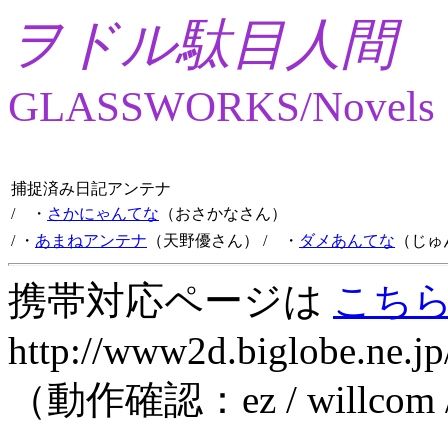
ヲドル駄目人間
GLASSWORKS/Novels
捕捉済み日記アンテナ
/ ・
さかにゃんてな
（おさかなさん）
/ ・
あまねアンテナ
（天野優さん）
/ ・
ダメあんてな
（じゅ
携帯対応ページは
こち
http://www2d.biglobe.ne.jp
（動作確認：ez / willcom 