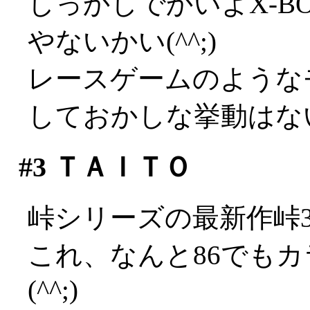
しっかしでかいよX-B
やないかい(^^;)
レースゲームのような
しておかしな挙動はな
#3
ＴＡＩＴＯ
峠シリーズの最新作峠
これ、なんと86でも
(^^;)