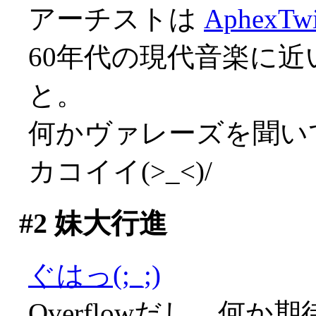
アーチストは
AphexTw
60年代の現代音楽に
と。
何かヴァレーズを聞いてい
カコイイ(>_<)/
#2
妹大行進
ぐはっ(;_;)
Overflowだし、何