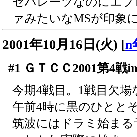
セパレーツなのにエプ
ァみたいなMSが印象に
2001年10月16日(火)
[
n
#1
ＧＴＣＣ2001第4戦i
今期4戦目。1戦目欠場
午前4時に黒のひとと
筑波にはドラミ始まる