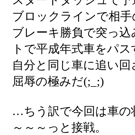
ブロックラインで相手
ブレーキ勝負で突っ込
トで平成年式車をパス
自分と同じ車に追い回
屈辱の極みだ(;_;)
…ちう訳で今回は車の
～～～っと接戦。