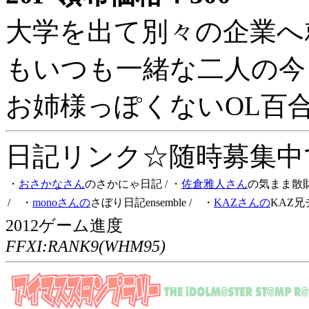
大学を出て別々の企業へ
もいつも一緒な二人の今
お姉様っぽくないOL百
日記リンク☆随時募集中です
・
おさかなさん
のさかにゃ日記
/ ・
佐倉雅人さん
の気まま散
/ ・
monoさんの
さぼり日記ensemble
/ ・
KAZさんの
KAZ兄
2012ゲーム進度
FFXI:RANK9(WHM95)