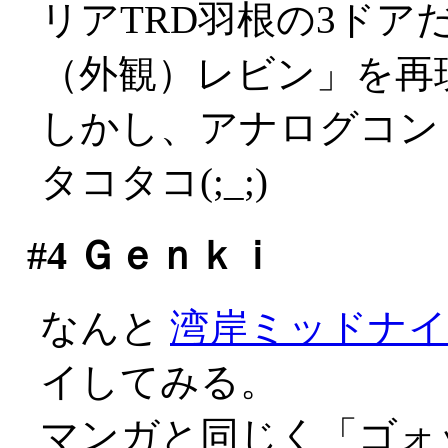
リアTRD羽根の3ドア
（外観）レビン」を再
しかし、アナログコン
タコタコ(;_;)
#4
Ｇｅｎｋｉ
なんと
湾岸ミッドナ
イしてみる。
マンガと同じく「ゴォ