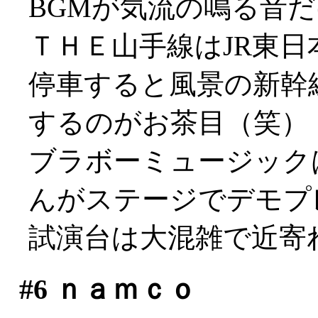
BGMが気流の鳴る音
ＴＨＥ山手線はJR東日
停車すると風景の新幹
するのがお茶目（笑）
ブラボーミュージック
んがステージでデモプ
試演台は大混雑で近寄れず
#6
ｎａｍｃｏ