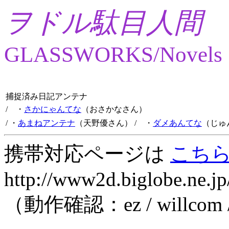
ヲドル駄目人間
GLASSWORKS/Novels
捕捉済み日記アンテナ
/ ・
さかにゃんてな
（おさかなさん）
/ ・
あまねアンテナ
（天野優さん）
/ ・
ダメあんてな
（じゅ
携帯対応ページは
こち
http://www2d.biglobe.ne.jp
（動作確認：ez / willcom 