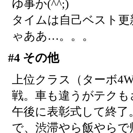
ゆ事か(^^;)
タイムは自己ベスト更
ゃああ…。。。
#4
その他
上位クラス（ターボ4
戦。車も違うがテクもさす
午後に表彰式して終了
で、渋滞やら飯やらで