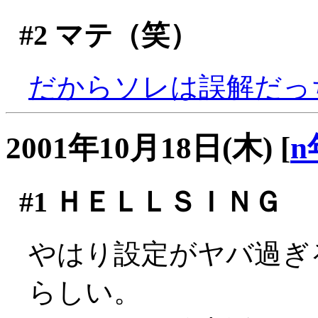
#2
マテ（笑）
だからソレは誤解だっ
2001年10月18日(木)
[
n
#1
ＨＥＬＬＳＩＮＧ
やはり設定がヤバ過ぎ
らしい。