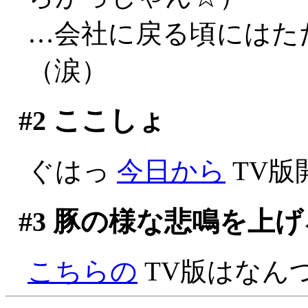
…会社に戻る頃にはた
（涙）
#2
ここしょ
ぐはっ
今日から
TV版
#3
豚の様な悲鳴を上げ
こちらの
TV版はなん