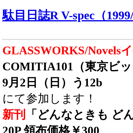
駄目日誌R V-spec（1999/
GLASSWORKS/Nove
COMITIA101（東京
9月2日（日）う12b
にて参加します！
新刊
「どんなときも どん
20P 領布価格￥300