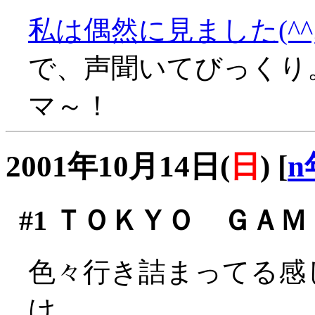
私は偶然に見ました(^^;
で、声聞いてびっくり
マ～！
2001年10月14日(
日
)
[
n
#1
ＴＯＫＹＯ ＧＡＭＥ 
色々行き詰まってる感
け。