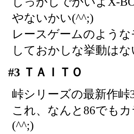
しっかしでかいよX-B
やないかい(^^;)
レースゲームのような
しておかしな挙動はな
#3
ＴＡＩＴＯ
峠シリーズの最新作峠
これ、なんと86でも
(^^;)