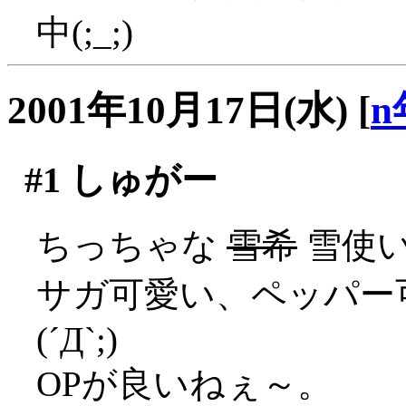
中(;_;)
2001年10月17日(水)
[
n
#1
しゅがー
ちっちゃな
雪希
雪使
サガ可愛い、ペッパー
(´Д`;)
OPが良いねぇ～。