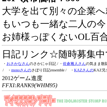
大学を出て別々の企業へ
もいつも一緒な二人の今
お姉様っぽくないOL百
日記リンク☆随時募集中です
・
おさかなさん
のさかにゃ日記
/ ・
佐倉雅人さん
の気まま散
/ ・
monoさんの
さぼり日記ensemble
/ ・
KAZさんの
KAZ兄
2012ゲーム進度
FFXI:RANK9(WHM95)