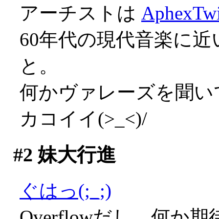
アーチストは
AphexTw
60年代の現代音楽に
と。
何かヴァレーズを聞いてい
カコイイ(>_<)/
#2
妹大行進
ぐはっ(;_;)
Overflowだし、何