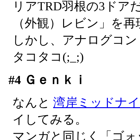
リアTRD羽根の3ドア
（外観）レビン」を再
しかし、アナログコン
タコタコ(;_;)
#4
Ｇｅｎｋｉ
なんと
湾岸ミッドナ
イしてみる。
マンガと同じく「ゴォ