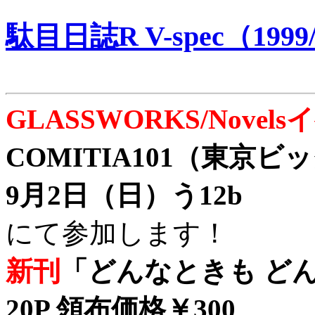
駄目日誌R V-spec（1999/
GLASSWORKS/Nove
COMITIA101（東京
9月2日（日）う12b
にて参加します！
新刊
「どんなときも どん
20P 領布価格￥300