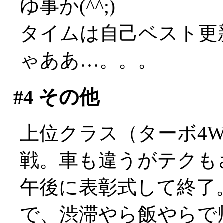
ゆ事か(^^;)
タイムは自己ベスト更
ゃああ…。。。
#4
その他
上位クラス（ターボ4
戦。車も違うがテクもさす
午後に表彰式して終了
で、渋滞やら飯やらで