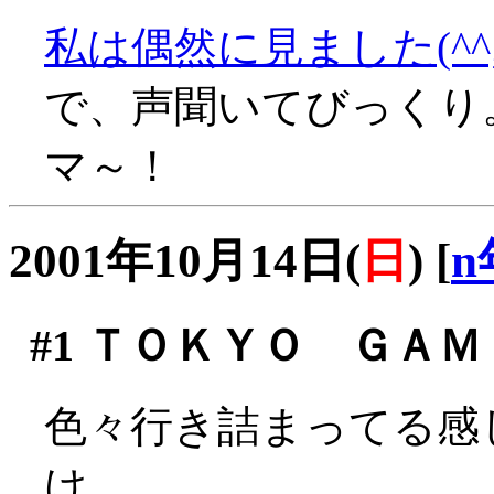
私は偶然に見ました(^^;
で、声聞いてびっくり
マ～！
2001年10月14日(
日
)
[
n
#1
ＴＯＫＹＯ ＧＡＭＥ 
色々行き詰まってる感
け。