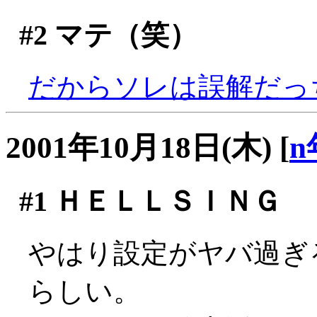
#2
マテ（笑）
だからソレは誤解だっ
2001年10月18日(木)
[
n
#1
ＨＥＬＬＳＩＮＧ
やはり設定がヤバ過ぎ
らしい。