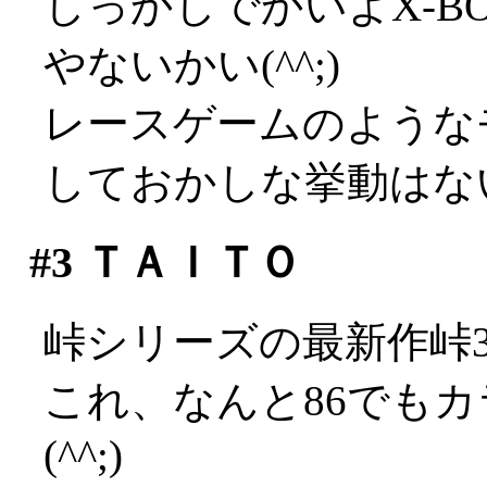
しっかしでかいよX-B
やないかい(^^;)
レースゲームのような
しておかしな挙動はな
#3
ＴＡＩＴＯ
峠シリーズの最新作峠
これ、なんと86でも
(^^;)