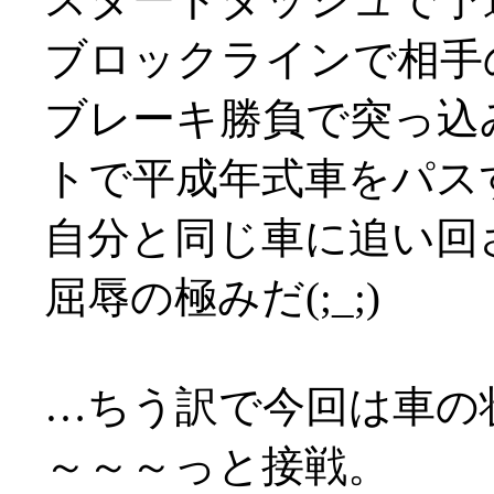
ブロックラインで相手
ブレーキ勝負で突っ込
トで平成年式車をパス
自分と同じ車に追い回
屈辱の極みだ(;_;)
…ちう訳で今回は車の
～～～っと接戦。