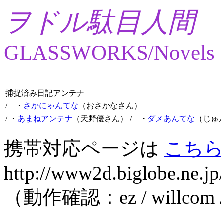
ヲドル駄目人間
GLASSWORKS/Novels
捕捉済み日記アンテナ
/ ・
さかにゃんてな
（おさかなさん）
/ ・
あまねアンテナ
（天野優さん）
/ ・
ダメあんてな
（じゅ
携帯対応ページは
こち
http://www2d.biglobe.ne.jp
（動作確認：ez / willcom 