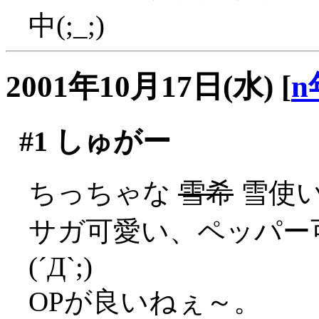
中(;_;)
2001年10月17日(水)
[
n
#1
しゅがー
ちっちゃな
雪希
雪使
サガ可愛い、ペッパー
(´Д`;)
OPが良いねぇ～。