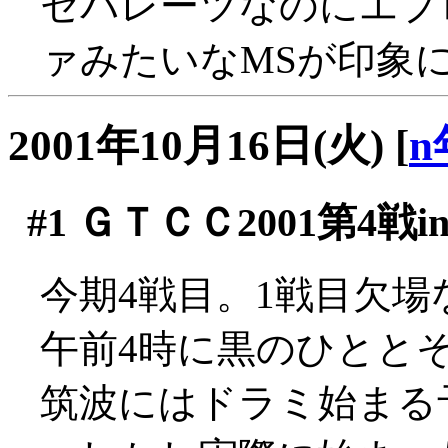
セパレーツなのにエプ
ァみたいなMSが印象に
2001年10月16日(火)
[
n
#1
ＧＴＣＣ2001第4戦i
今期4戦目。1戦目欠場
午前4時に黒のひとと
筑波にはドラミ始まる