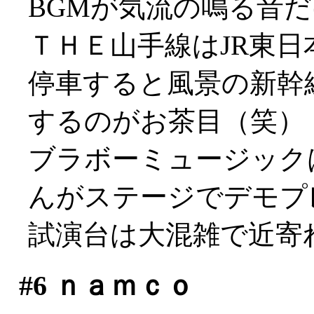
BGMが気流の鳴る音
ＴＨＥ山手線はJR東日
停車すると風景の新幹
するのがお茶目（笑）
ブラボーミュージック
んがステージでデモプ
試演台は大混雑で近寄れず
#6
ｎａｍｃｏ