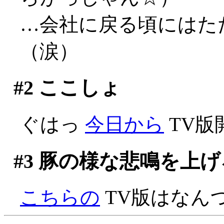
…会社に戻る頃にはた
（涙）
#2
ここしょ
ぐはっ
今日から
TV版
#3
豚の様な悲鳴を上げ
こちらの
TV版はなん