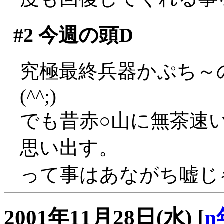
#2
今週の頭D
究極最終兵器かぷち～
(^^;)
でも昔赤○山に無茶速
思い出す。
って事はあながち嘘じ
2001年11月28日(水)
[
n