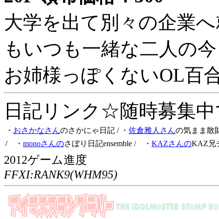
大学を出て別々の企業へ
もいつも一緒な二人の今
お姉様っぽくないOL百
日記リンク☆随時募集中です
・
おさかなさん
のさかにゃ日記
/ ・
佐倉雅人さん
の気まま散
/ ・
monoさんの
さぼり日記ensemble
/ ・
KAZさんの
KAZ兄
2012ゲーム進度
FFXI:RANK9(WHM95)