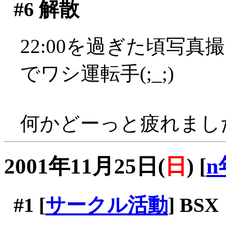
#6
解散
22:00を過ぎた頃写
でワシ運転手(;_;)
何かどーっと疲れまし
2001年11月25日(
日
)
[
n
#1
[
サークル活動
] B