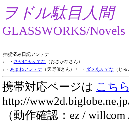
ヲドル駄目人間
GLASSWORKS/Novels
捕捉済み日記アンテナ
/ ・
さかにゃんてな
（おさかなさん）
/ ・
あまねアンテナ
（天野優さん）
/ ・
ダメあんてな
（じゅ
携帯対応ページは
こち
http://www2d.biglobe.ne.jp
（動作確認：ez / willcom 