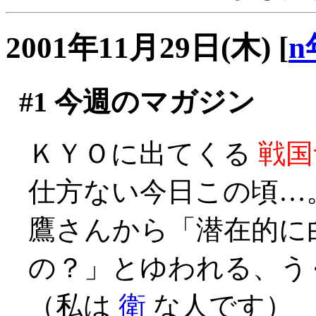
2001年11月29日(木)
[
n
#1
今週のマガジン
ＫＹＯに出てくる
戦国
仕方ない今日この頃…
鷹さんから「潜在的に
の？」とゆわれる、うぐぅ
（私は
衛
な人です）