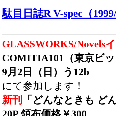
駄目日誌R V-spec（1999/
GLASSWORKS/Nove
COMITIA101（東京
9月2日（日）う12b
にて参加します！
新刊
「どんなときも どん
20P 領布価格￥300