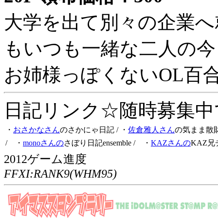
大学を出て別々の企業へ
もいつも一緒な二人の今
お姉様っぽくないOL百
日記リンク☆随時募集中です
・
おさかなさん
のさかにゃ日記
/ ・
佐倉雅人さん
の気まま散
/ ・
monoさんの
さぼり日記ensemble
/ ・
KAZさんの
KAZ兄
2012ゲーム進度
FFXI:RANK9(WHM95)