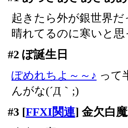
起きたら外が銀世界だっ
晴れてるのに寒いと思
#2
ぽ誕生日
ぽめれちよ～～♪
って
んがな(´Д｀;)
#3
[
FFXI関連
] 金欠白魔