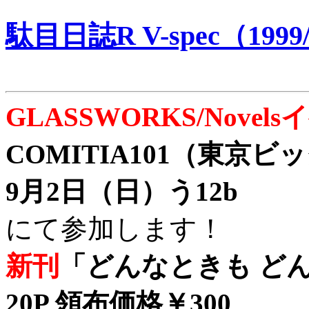
駄目日誌R V-spec（1999/
GLASSWORKS/Nove
COMITIA101（東京
9月2日（日）う12b
にて参加します！
新刊
「どんなときも どん
20P 領布価格￥300