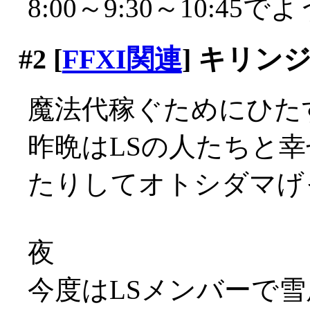
8:00～9:30～10:4
#2
[
FFXI関連
] キリンジ
魔法代稼ぐためにひた
昨晩はLSの人たちと
たりしてオトシダマげっ
夜
今度はLSメンバーで