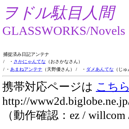
ヲドル駄目人間
GLASSWORKS/Novels
捕捉済み日記アンテナ
/ ・
さかにゃんてな
（おさかなさん）
/ ・
あまねアンテナ
（天野優さん）
/ ・
ダメあんてな
（じゅ
携帯対応ページは
こち
http://www2d.biglobe.ne.jp
（動作確認：ez / willcom 