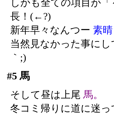
しかも全ての項目が「
長！(←?)
新年早々なんつー
素晴
当然見なかった事にして
｀;)
#5
馬
そして昼は上尾
馬。
冬コミ帰りに道に迷っ