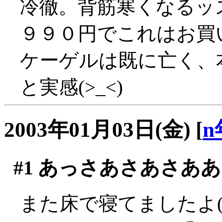
冷徹。背筋寒くなるッス(
９９０円でこれはお買
ケーゲルは既に亡く、
と実感(>_<)
2003年01月03日(金)
[
n
#1
あっさあさあさああ
また床で寝てましたよ(´