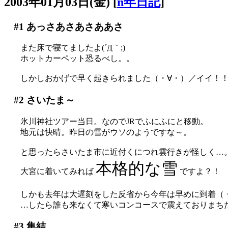
2003年01月03日(金)
[
n年日記
]
#1
あっさあさあさああさ
また床で寝てましたよ(´Д｀;)
ホットカーペット恐るべし。。
しかしおかげで早く起きられました（・∀・）／イイ！
#2
さいたま～
氷川神社ツアー当日。なのでJRでふにふにと移動。
地元は快晴。昨日の雪がウソのようですな～。
と思ったらさいたま市に近付くにつれ雲行きが怪しく…
本格的な雪
大宮に着いてみれば
ですよ？！
しかも去年は大遅刻をした反省から今年は早めに到着（
…したら誰も来なくて寒いコンコースで震えておりまちた(´
#3
集結