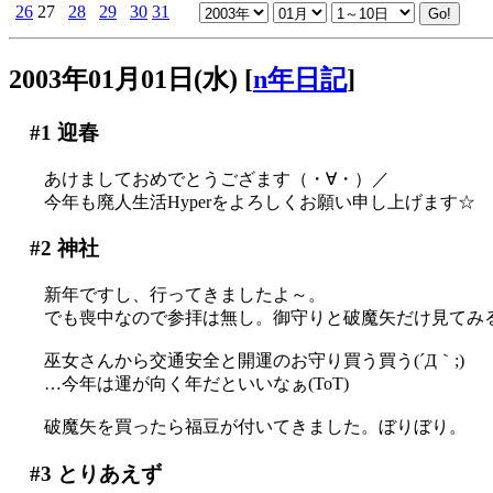
26
27
28
29
30
31
2003年01月01日(水)
[
n年日記
]
#1
迎春
あけましておめでとうござます（・∀・）／
今年も廃人生活Hyperをよろしくお願い申し上げます☆
#2
神社
新年ですし、行ってきましたよ～。
でも喪中なので参拝は無し。御守りと破魔矢だけ見てみ
巫女さんから交通安全と開運のお守り買う買う(´Д｀;)
…今年は運が向く年だといいなぁ(ToT)
破魔矢を買ったら福豆が付いてきました。ぼりぼり。
#3
とりあえず