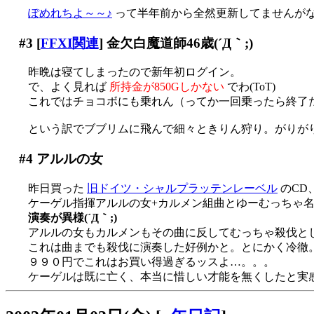
ぽめれちよ～～♪
って半年前から全然更新してませんがな(´
#3
[
FFXI関連
] 金欠白魔道師46歳(´Д｀;)
昨晩は寝てしまったので新年初ログイン。
で、よく見れば
所持金が850Gしかない
でわ(ToT)
これではチョコボにも乗れん（ってか一回乗ったら終了だにゃ
という訳でブブリムに飛んで細々ときりん狩り。がりが
#4
アルルの女
昨日買った
旧ドイツ・シャルプラッテンレーベル
のCD
ケーゲル指揮アルルの女+カルメン組曲とゆーむっちゃ
演奏が異様(´Д｀;)
アルルの女もカルメンもその曲に反してむっちゃ殺伐と
これは曲までも殺伐に演奏した好例かと。とにかく冷徹。背
９９０円でこれはお買い得過ぎるッスよ…。。。
ケーゲルは既に亡く、本当に惜しい才能を無くしたと実感(