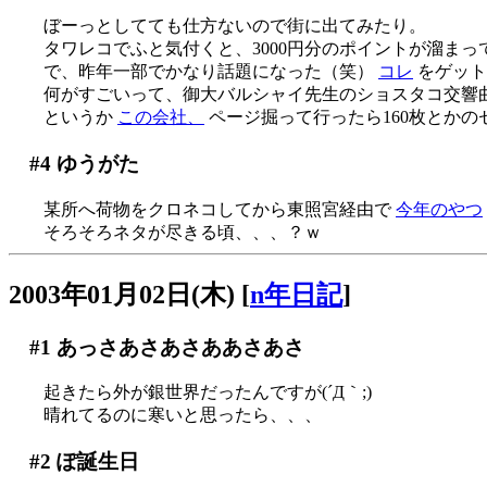
ぼーっとしてても仕方ないので街に出てみたり。
タワレコでふと気付くと、3000円分のポイントが溜ま
で、昨年一部でかなり話題になった（笑）
コレ
をゲット
何がすごいって、御大バルシャイ先生のショスタコ交響曲全集
というか
この会社、
ページ掘って行ったら160枚とか
#4
ゆうがた
某所へ荷物をクロネコしてから東照宮経由で
今年のやつ
そろそろネタが尽きる頃、、、？ｗ
2003年01月02日(木)
[
n年日記
]
#1
あっさあさあさああさあさ
起きたら外が銀世界だったんですが(´Д｀;)
晴れてるのに寒いと思ったら、、、
#2
ぽ誕生日