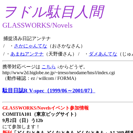
ヲドル駄目人間
GLASSWORKS/Novels
捕捉済み日記アンテナ
/ ・
さかにゃんてな
（おさかなさん）
/ ・
あまねアンテナ
（天野優さん）
/ ・
ダメあんてな
（じゅ
携帯対応ページは
こちら
↓からどうぞ。
http://www2d.biglobe.ne.jp/~irreso/neodame/hns/i/index.cgi
（動作確認：ez / willcom / FORMA)
駄目日誌R V-spec（1999/06～2001/07）
GLASSWORKS/Novelsイベント参加情報
COMITIA101（東京ビッグサイト）
9月2日（日）う12b
にて参加します！
新刊
「どんなときも どんなときも どんなときも」A5 20P 領布