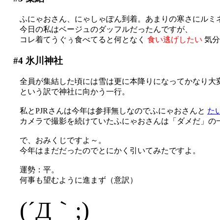
ふにゃおさん、にゃしゃぽん到着。あまりの寒さにルミネへ
今日の私はベージュのダッフルだったんですが、
コレ着てうぐぅ食べてると何となく
食い逃げしたい
気分
#4
氷川神社
全員が集結した頃には雪は更に本降りになってかなり大変な事
という訳で神社に向かう一行。
私とPJRさんは今年は参拝無しなのでふにゃおさんと
た
カメラで撮影を続けていたふにゃおさんは「ダメだ」の一言で
で、おみくじですよ～。
今年はまだだったのでとにかく引いてみたですよ。
運勢：平。
何事も望むように進まず（意訳）
(´Д｀;)