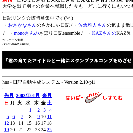
大学を出て別々の企業へ就職した今も、どこに行くにもいつ
日記リンク☆随時募集中です(^^;)
・
おさかなさん
のさかにゃ日記
/ ・
佐倉雅人さん
の気まま散
/ ・
monoさんの
さぼり日記ensemble
/ ・
KAZさんの
KAZ兄
2012ゲーム進度
FFXI:RANK9(WHM95)
hns - 日記自動生成システム - Version 2.10-pl1
先月
2003年01月
来月
日
月
火
水
木
金
土
1
2
3
4
5
6
7
8
9
10
11
12
13
14
15
16
17
18
19
20
21
22
23
24
25