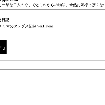
も一緒な二人の今までとこれからの物語。全然お姉様っぽくない
財日記
チャマのダメダメ記録 Ver.Hatena