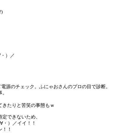
)
∀・）／
T電源のチェック。ふにゃおさんのプロの目で診断。
事。
てきたりと苦笑の事態もｗ
特定できないため、
∀・）／イイ！！
ン！！