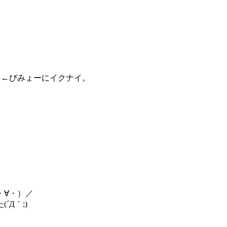
！←びみょーにイクナイ。
。
・∀・）／
Д｀;)