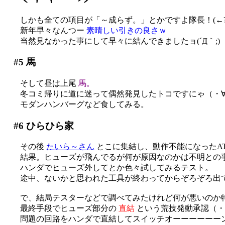
しかも全ての項目が「～成らず。」とかですよ隊長！(←?
新年早々なんつー
素晴しい引きの良さｗ
当然見なかった事にして早々に結んできましたョ(´Д｀;)
#5
馬
そして昼は上尾
馬。
冬コミ帰りに道に迷って偶然発見したトコですにゃ（・
モダンハンバーグなど食してみる。
#6
ひらひら家
その後
たいら～さん
とこに集結し、動作不能になったA
結果。ヒューズが飛んでるが何が原因なのかは不明との
ハンダでヒューズ外してとか色々試してみるテスト。
途中、ないかと思われた工具が終わってからぞろぞろ出
で、結局テスターなどで調べてみたけれど何が悪いのか
最終手段でヒューズ部分の
直結
という荒技発動承認（・
問題の回路をハンダで直結してスイッチオーーーーーー