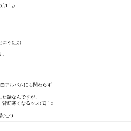
Д｀;)
(;_;)）
り。
、
名曲アルバムにも関わらず
した話なんですが、
筋寒くなるッス(´Д｀;)
>_<)