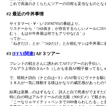
これで高遠のさくらたんツアーの日程も妥当なものとな
#2
最近の牛丼事情
サイタマー(・∀・)／のFM795の番組より。
リスナーから「つゆ抜き」が存在するらしいメールにDJ
むぅ、もはや牛丼屋は何でもアリやな(´Д｀;)
ってか…、
「ねぎだけ」とか「つゆだけ」とか頼むヤシは牛丼屋に
#3
[
FFXI関連
] AF３ツアー
フレンドの戦士さんに誘われてAF3ツアーのお手伝い。
フルアラ上等白タル×５（しかも全員AF帽子被ってるしｗ）
で、暗戦ナ詩白（ナと白は×３）のAF取りにヴァナを駆けめ
１８人が一気に移動する様はかなりの威圧感があったのではない
結果は楽勝…のはずもなく、詩人と白で死者がでますた(T
特に白の時はアルテドールの次元殺（900ダメ）で殺さ
「こーなりゃマイティ＋ペンタで1000食らわしたる」