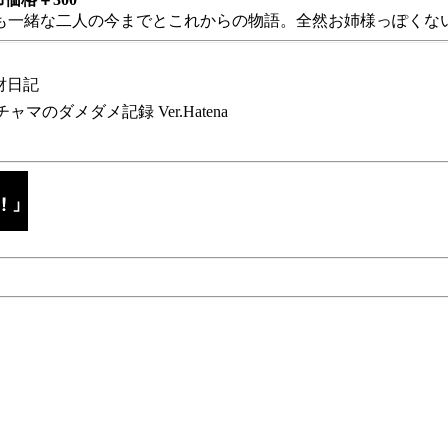
も一緒な二人の今までとこれからの物語。全然お姉様っぽくない
財日記
チャマのダメダメ記録 Ver.Hatena