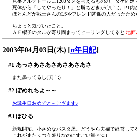
見事アルテドールに1200ダメを与えるものの、タゲ固定で
死体から「してやったり！」と勝ちどきが(´Д｀;)。PT内か
ほとんどが戦士さんのLSやフレンド関係の人だったた
ちょっと気づいたこと。
ＡＦ帽子のタルが寄り固まってヒーリングしてると
地面
2003年04月03日(木)
[
n年日記
]
#1
あっさあさあさあさあさあさ
また曇ってるし(´Д｀;)
#2
ぽめれちよ～～
お誕生日おめでと～ござます♪
#3
ぽひる
新規開拓。小さめなパスタ屋。どうやら夫婦で経営して
これがまたふつう盛りなのにすごい量(^^;;;)