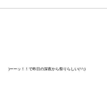
(・ )ーーッ！！で昨日の深夜から祭りらしい(^^;)