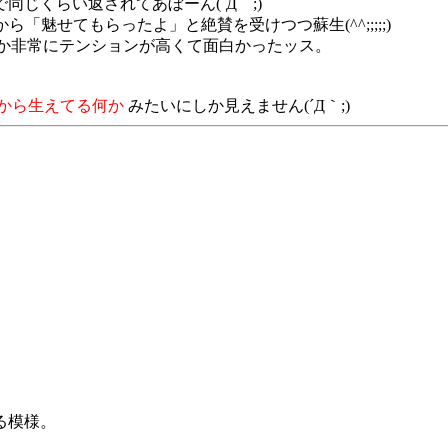
同じくらい返されてあぼーん(´Д｀;)
ら「魅せてもらったよ」と絶賛を受けつつ蘇生(^^;;;;;)
めか非常にテンションが高くて面白かったッス。
から生えてる何か
みたいにしか見えません(´Д｀;)
る模様。