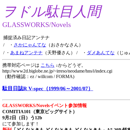
ヲドル駄目人間
GLASSWORKS/Novels
捕捉済み日記アンテナ
/ ・
さかにゃんてな
（おさかなさん）
/ ・
あまねアンテナ
（天野優さん）
/ ・
ダメあんてな
（じゅ
携帯対応ページは
こちら
↓からどうぞ。
http://www2d.biglobe.ne.jp/~irreso/neodame/hns/i/index.cgi
（動作確認：ez / willcom / FORMA)
駄目日誌R V-spec（1999/06～2001/07）
GLASSWORKS/Novelsイベント参加情報
COMITIA101（東京ビッグサイト）
9月2日（日）う12b
にて参加します！
新刊
「どんなときも どんなときも どんなときも」A5 20P 領布