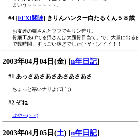
まいう～～～～～～。
#4
[
FFXI関連
] きりんハンター白たるくん５８歳
お友達の猫さんとブブでキリン狩り。
骨細工あげてる猫さんは大腿骨目当て。で、大量に出る皮
で数時間、すっごい稼ぎでした(・∀・)／イイ！！
2003年04月04日(金)
[
n年日記
]
#1
あっさあさあさあさあさあさ
ちょっと寒いナリよ(´Д｀;)
#2
ぞね
はやっ(>_<)
2003年04月05日(
土
)
[
n年日記
]