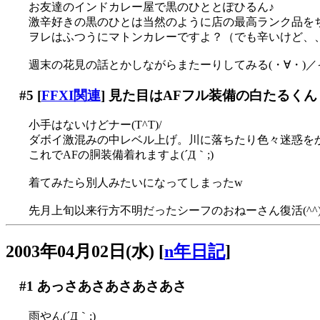
お友達のインドカレー屋で黒のひととぽひるん♪
激辛好きの黒のひとは当然のように店の最高ランク品をちうも
ヲレはふつうにマトンカレーですよ？（でも辛いけど、
週末の花見の話とかしながらまたーりしてみる(・∀・)／
#5
[
FFXI関連
] 見た目はAFフル装備の白たるく
小手はないけどナー(T^T)/
ダボイ激混みの中レベル上げ。川に落ちたり色々迷惑を
これでAFの胴装備着れますよ(´Д｀;)
着てみたら別人みたいになってしまったw
先月上旬以来行方不明だったシーフのおねーさん復活(^^
2003年04月02日(水)
[
n年日記
]
#1
あっさあさあさあさあさ
雨やん(´Д｀;)