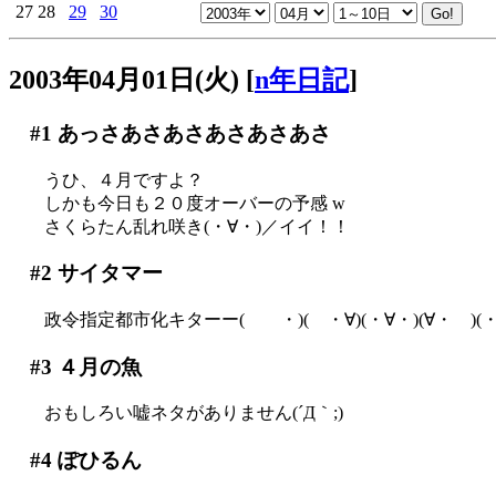
27
28
29
30
2003年04月01日(火)
[
n年日記
]
#1
あっさあさあさあさあさあさ
うひ、４月ですよ？
しかも今日も２０度オーバーの予感 w
さくらたん乱れ咲き(・∀・)／イイ！！
#2
サイタマー
政令指定都市化キターー( ・)( ・∀)(・∀・)(∀・ )
#3
４月の魚
おもしろい嘘ネタがありません(´Д｀;)
#4
ぽひるん