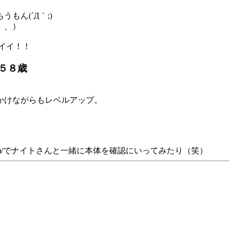
ん(´Д｀;)
、、）
イイ！！
ん５８歳
かけながらもレベルアップ。
)/でナイトさんと一緒に本体を確認にいってみたり（笑）