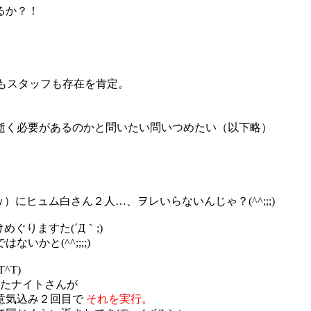
るか？！
もスタッフも存在を肯定。
逝く必要があるのかと問いたい問いつめたい（以下略）
にヒュム白さん２人…、ヲレいらないんじゃ？(^^;;;)
ぐりますた(´Д｀;)
かと(^^;;;;)
^T)
れたナイトさんが
と意気込み２回目で
それを実行。