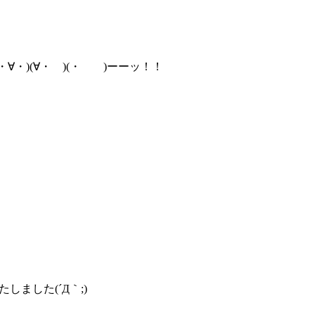
∀・)(∀・ )(・ )ーーッ！！
しました(´Д｀;)
。