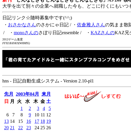
大学を出て別々の企業へ就職した今も、どこに行くにもいつ
日記リンク☆随時募集中です(^^;)
・
おさかなさん
のさかにゃ日記
/ ・
佐倉雅人さん
の気まま散
/ ・
monoさんの
さぼり日記ensemble
/ ・
KAZさんの
KAZ兄
2012ゲーム進度
FFXI:RANK9(WHM95)
hns - 日記自動生成システム - Version 2.10-pl1
先月
2003年04月
来月
日
月
火
水
木
金
土
1
2
3
4
5
6
7
8
9
10
11
12
13
14
15
16
17
18
19
20
21
22
23
24
25
26