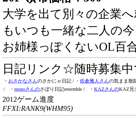
大学を出て別々の企業へ
もいつも一緒な二人の今
お姉様っぽくないOL百
日記リンク☆随時募集中です
・
おさかなさん
のさかにゃ日記
/ ・
佐倉雅人さん
の気まま散
/ ・
monoさんの
さぼり日記ensemble
/ ・
KAZさんの
KAZ兄
2012ゲーム進度
FFXI:RANK9(WHM95)