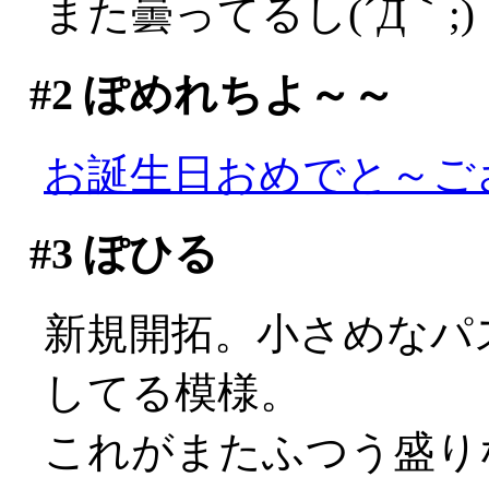
また曇ってるし(´Д｀;)
#2
ぽめれちよ～～
お誕生日おめでと～ご
#3
ぽひる
新規開拓。小さめなパ
してる模様。
これがまたふつう盛りなの