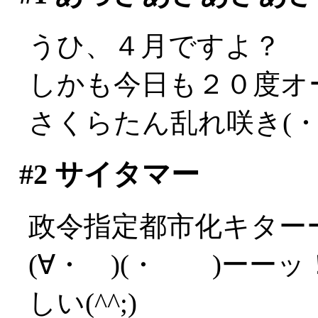
うひ、４月ですよ？
しかも今日も２０度オ
さくらたん乱れ咲き(・
#2
サイタマー
政令指定都市化キターー(
(∀・ )(・ )ーー
しい(^^;)