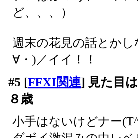
ど、、、）
週末の花見の話とかし
∀・)／イイ！！
#5
[
FFXI関連
] 見た目
８歳
小手はないけどナー(T^T
ダボイ激混みの中レベ