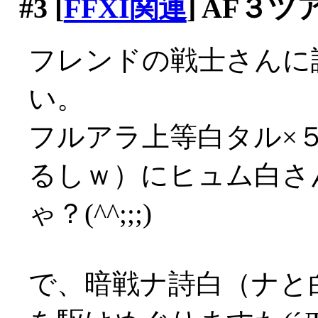
#3
[
FFXI関連
] AF３ツ
フレンドの戦士さんに
い。
フルアラ上等白タル×
るしｗ）にヒュム白さ
ゃ？(^^;;;)
で、暗戦ナ詩白（ナと