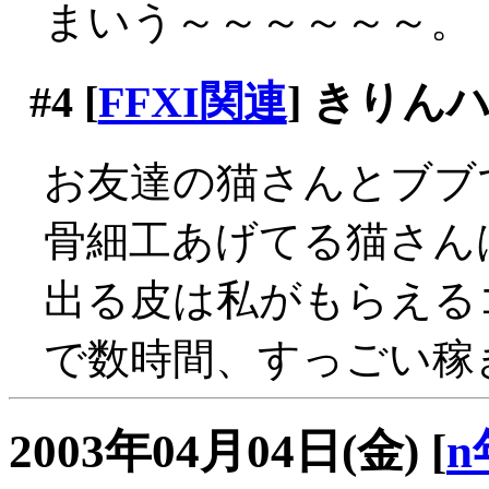
まいう～～～～～～。
#4
[
FFXI関連
] きり
お友達の猫さんとブブ
骨細工あげてる猫さん
出る皮は私がもらえるコ
で数時間、すっごい稼ぎ
2003年04月04日(金)
[
n