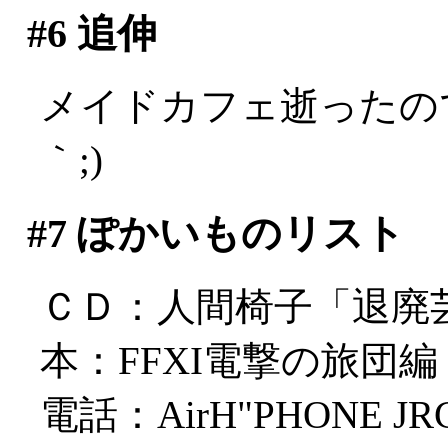
#6
追伸
メイドカフェ逝ったの
｀;)
#7
ぽかいものリスト
ＣＤ：人間椅子「退廃
本：FFXI電撃の旅団編
電話：AirH"PHONE JRC