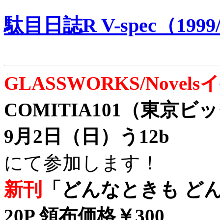
駄目日誌R V-spec（1999/
GLASSWORKS/Nove
COMITIA101（東京
9月2日（日）う12b
にて参加します！
新刊
「どんなときも どん
20P 領布価格￥300