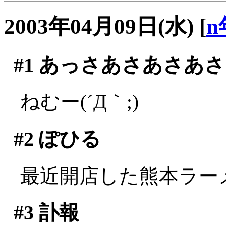
2003年04月09日(水)
[
n
#1
あっさあさあさあさ
ねむー(´Д｀;)
#2
ぽひる
最近開店した熊本ラー
#3
訃報