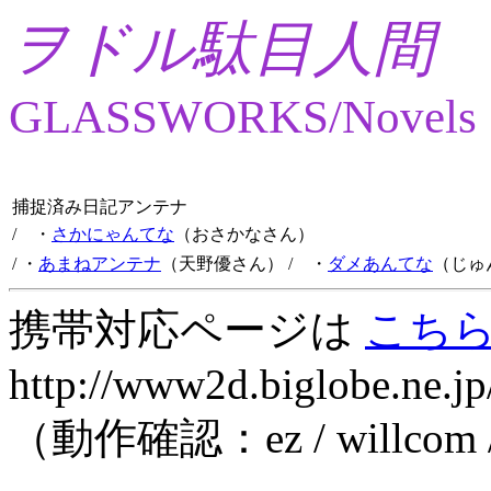
ヲドル駄目人間
GLASSWORKS/Novels
捕捉済み日記アンテナ
/ ・
さかにゃんてな
（おさかなさん）
/ ・
あまねアンテナ
（天野優さん）
/ ・
ダメあんてな
（じゅ
携帯対応ページは
こち
http://www2d.biglobe.ne.jp
（動作確認：ez / willcom 