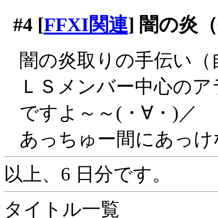
#4
[
FFXI関連
] 闇の
闇の炎取りの手伝い（
ＬＳメンバー中心のア
ですよ～～(・∀・)／
あっちゅー間にあっけ
以上、6 日分です。
タイトル一覧