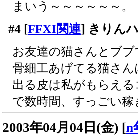
まいう～～～～～～。
#4
[
FFXI関連
] きり
お友達の猫さんとブブ
骨細工あげてる猫さん
出る皮は私がもらえるコ
で数時間、すっごい稼ぎ
2003年04月04日(金)
[
n