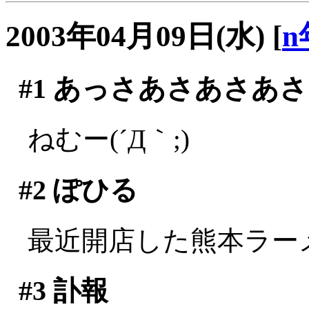
2003年04月09日(水)
[
n
#1
あっさあさあさあさ
ねむー(´Д｀;)
#2
ぽひる
最近開店した熊本ラー
#3
訃報