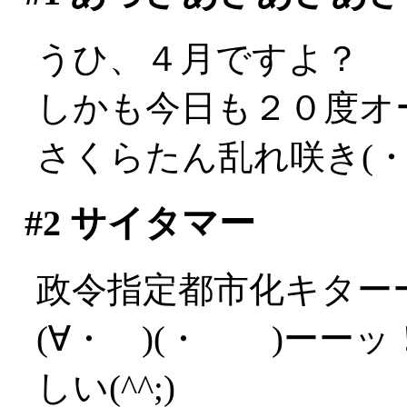
うひ、４月ですよ？
しかも今日も２０度オ
さくらたん乱れ咲き(・
#2
サイタマー
政令指定都市化キターー(
(∀・ )(・ )ーー
しい(^^;)