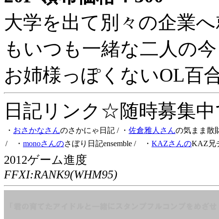
大学を出て別々の企業へ
もいつも一緒な二人の今
お姉様っぽくないOL百
日記リンク☆随時募集中です
・
おさかなさん
のさかにゃ日記
/ ・
佐倉雅人さん
の気まま散
/ ・
monoさんの
さぼり日記ensemble
/ ・
KAZさんの
KAZ兄
2012ゲーム進度
FFXI:RANK9(WHM95)