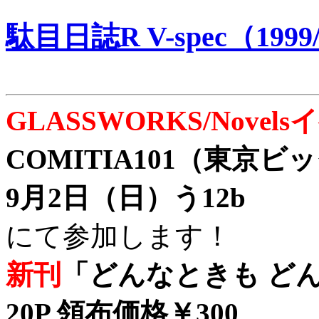
駄目日誌R V-spec（1999/
GLASSWORKS/Nove
COMITIA101（東京
9月2日（日）う12b
にて参加します！
新刊
「どんなときも どん
20P 領布価格￥300