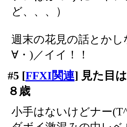
ど、、、）
週末の花見の話とかし
∀・)／イイ！！
#5
[
FFXI関連
] 見た目
８歳
小手はないけどナー(T^T
ダボイ激混みの中レベ