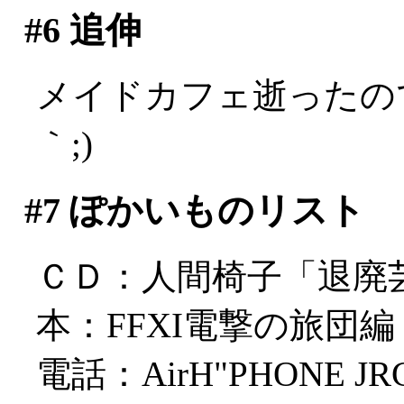
#6
追伸
メイドカフェ逝ったの
｀;)
#7
ぽかいものリスト
ＣＤ：人間椅子「退廃
本：FFXI電撃の旅団編
電話：AirH"PHONE JRC