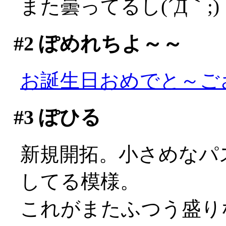
また曇ってるし(´Д｀;)
#2
ぽめれちよ～～
お誕生日おめでと～ご
#3
ぽひる
新規開拓。小さめなパ
してる模様。
これがまたふつう盛りなの