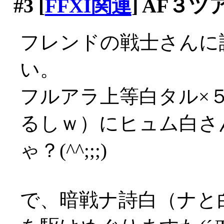
#3
[
FFXI関連
] AF３ツ
フレンドの戦士さんに
い。
フルアラ上等白タル×
るしｗ）にヒュム白さ
ゃ？(^^;;;)
で、暗戦ナ詩白（ナと