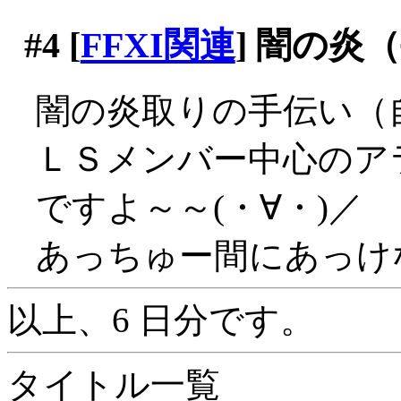
#4
[
FFXI関連
] 闇の
闇の炎取りの手伝い（
ＬＳメンバー中心のア
ですよ～～(・∀・)／
あっちゅー間にあっけ
以上、6 日分です。
タイトル一覧