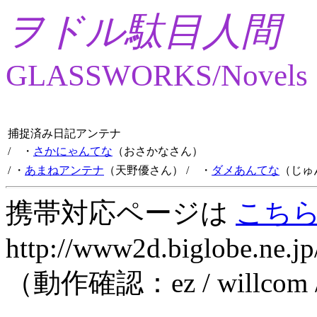
ヲドル駄目人間
GLASSWORKS/Novels
捕捉済み日記アンテナ
/ ・
さかにゃんてな
（おさかなさん）
/ ・
あまねアンテナ
（天野優さん）
/ ・
ダメあんてな
（じゅ
携帯対応ページは
こち
http://www2d.biglobe.ne.jp
（動作確認：ez / willcom 