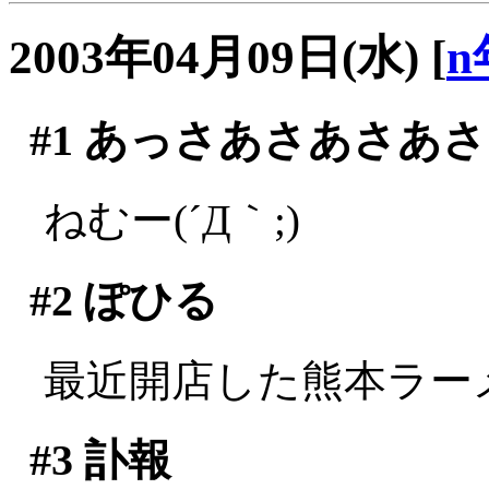
2003年04月09日(水)
[
n
#1
あっさあさあさあさ
ねむー(´Д｀;)
#2
ぽひる
最近開店した熊本ラー
#3
訃報