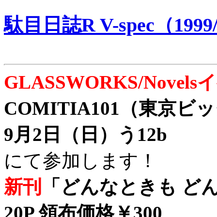
駄目日誌R V-spec（1999/
GLASSWORKS/Nove
COMITIA101（東京
9月2日（日）う12b
にて参加します！
新刊
「どんなときも どん
20P 領布価格￥300