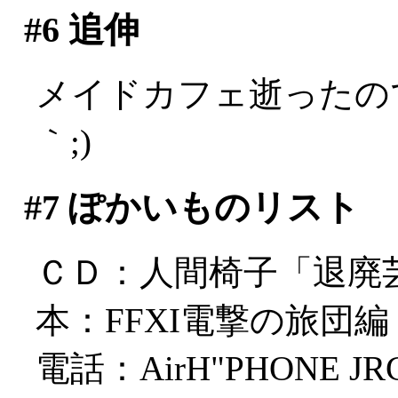
#6
追伸
メイドカフェ逝ったの
｀;)
#7
ぽかいものリスト
ＣＤ：人間椅子「退廃
本：FFXI電撃の旅団編
電話：AirH"PHONE JRC