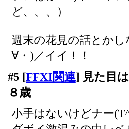
ど、、、）
週末の花見の話とかし
∀・)／イイ！！
#5
[
FFXI関連
] 見た目
８歳
小手はないけどナー(T^T
ダボイ激混みの中レベ