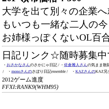
大学を出て別々の企業へ
もいつも一緒な二人の今
お姉様っぽくないOL百
日記リンク☆随時募集中です
・
おさかなさん
のさかにゃ日記
/ ・
佐倉雅人さん
の気まま散
/ ・
monoさんの
さぼり日記ensemble
/ ・
KAZさんの
KAZ兄
2012ゲーム進度
FFXI:RANK9(WHM95)