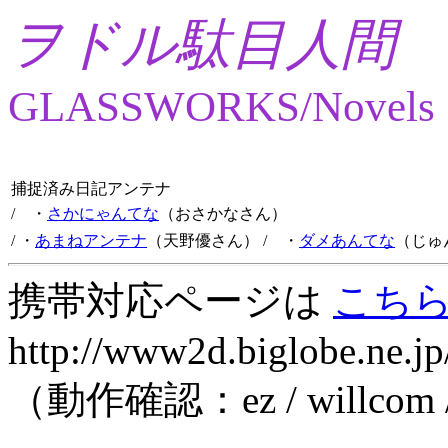
ヲドル駄目人間
GLASSWORKS/Novels
捕捉済み日記アンテナ
/ ・
さかにゃんてな
（おさかなさん）
/ ・
あまねアンテナ
（天野優さん）
/ ・
ダメあんてな
（じゅ
携帯対応ページは
こち
http://www2d.biglobe.ne.jp
（動作確認：ez / willcom 