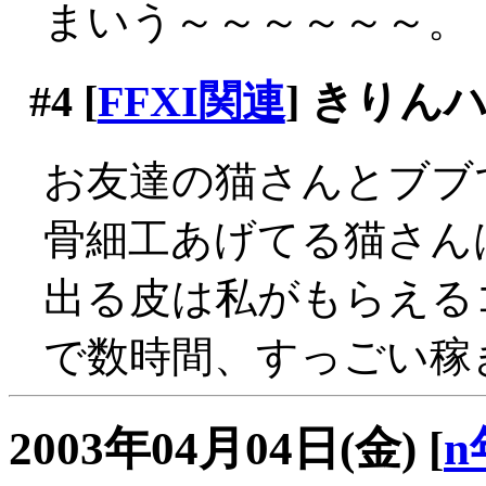
まいう～～～～～～。
#4
[
FFXI関連
] きり
お友達の猫さんとブブ
骨細工あげてる猫さん
出る皮は私がもらえるコ
で数時間、すっごい稼ぎ
2003年04月04日(金)
[
n