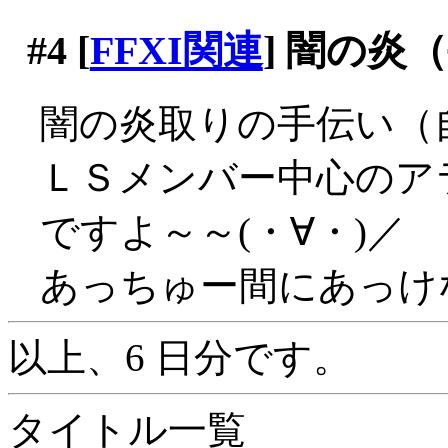
#4
[
FFXI関連
] 闇の
闇の炎取りの手伝い（
ＬＳメンバー中心のア
ですよ～～(・∀・)／
あっちゅー間にあっけ
以上、6 日分です。
タイトル一覧