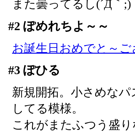
また曇ってるし(´Д｀;)
#2
ぽめれちよ～～
お誕生日おめでと～ご
#3
ぽひる
新規開拓。小さめなパ
してる模様。
これがまたふつう盛りなの