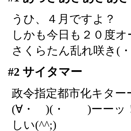
うひ、４月ですよ？
しかも今日も２０度オ
さくらたん乱れ咲き(・
#2
サイタマー
政令指定都市化キターー(
(∀・ )(・ )ーー
しい(^^;)