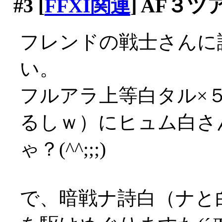
#3
[
FFXI関連
] AF３ツ
フレンドの戦士さんに
い。
フルアラ上等白タル×
るしｗ）にヒュム白さ
ゃ？(^^;;;)
で、暗戦ナ詩白（ナと