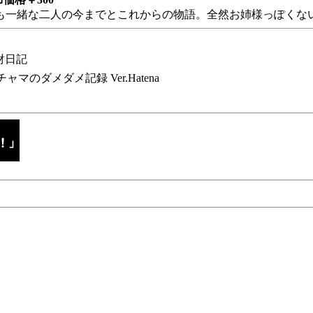
も一緒な二人の今までとこれからの物語。全然お姉様っぽくない
財日記
チャマのダメダメ記録 Ver.Hatena