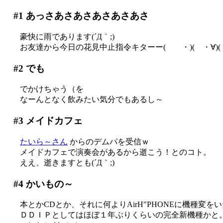
#1
あっさあさあさあさあさあさ
豪快に雨であります(´Д｀;)
お友達から今日の花見中止指令キターー( ・)( ・∀)(・
#2
でも
でかけちゃう（を
なーんとなく飲みたい気分でもあるし～
#3
メイドカフェ
たいら～さん
からのデムパを受信ｗ
メイドカフェで演奏会があるから逝こう！とのコト。
ええ、逝きますとも(´Д｀;)
#4
かいもの～
本とかCDとか、それに何よりAirH"PHONEに機種変をいた
ＤＤＩＰとしてはほぼ１年ぶりくらいの完全新機種かと