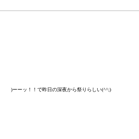
(・ )ーーッ！！で昨日の深夜から祭りらしい(^^;)