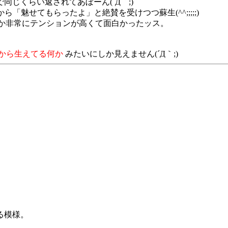
同じくらい返されてあぼーん(´Д｀;)
ら「魅せてもらったよ」と絶賛を受けつつ蘇生(^^;;;;;)
めか非常にテンションが高くて面白かったッス。
から生えてる何か
みたいにしか見えません(´Д｀;)
る模様。