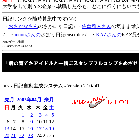
大学を出て別々の企業へ就職した今も、どこに行くにもいつ
日記リンク☆随時募集中です(^^;)
・
おさかなさん
のさかにゃ日記
/ ・
佐倉雅人さん
の気まま散
/ ・
monoさんの
さぼり日記ensemble
/ ・
KAZさんの
KAZ兄
2012ゲーム進度
FFXI:RANK9(WHM95)
hns - 日記自動生成システム - Version 2.10-pl1
先月
2003年04月
来月
日
月
火
水
木
金
土
1
2
3
4
5
6
7
8
9
10
11
12
13
14
15
16
17
18
19
20
21
22
23
24
25
26