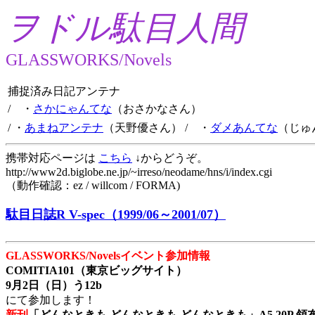
ヲドル駄目人間
GLASSWORKS/Novels
捕捉済み日記アンテナ
/ ・
さかにゃんてな
（おさかなさん）
/ ・
あまねアンテナ
（天野優さん）
/ ・
ダメあんてな
（じゅ
携帯対応ページは
こちら
↓からどうぞ。
http://www2d.biglobe.ne.jp/~irreso/neodame/hns/i/index.cgi
（動作確認：ez / willcom / FORMA)
駄目日誌R V-spec（1999/06～2001/07）
GLASSWORKS/Novelsイベント参加情報
COMITIA101（東京ビッグサイト）
9月2日（日）う12b
にて参加します！
新刊
「どんなときも どんなときも どんなときも」A5 20P 領布