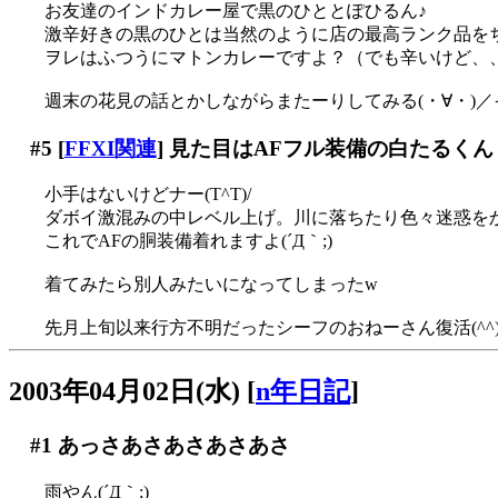
お友達のインドカレー屋で黒のひととぽひるん♪
激辛好きの黒のひとは当然のように店の最高ランク品をちうも
ヲレはふつうにマトンカレーですよ？（でも辛いけど、
週末の花見の話とかしながらまたーりしてみる(・∀・)／
#5
[
FFXI関連
] 見た目はAFフル装備の白たるく
小手はないけどナー(T^T)/
ダボイ激混みの中レベル上げ。川に落ちたり色々迷惑を
これでAFの胴装備着れますよ(´Д｀;)
着てみたら別人みたいになってしまったw
先月上旬以来行方不明だったシーフのおねーさん復活(^^
2003年04月02日(水)
[
n年日記
]
#1
あっさあさあさあさあさ
雨やん(´Д｀;)