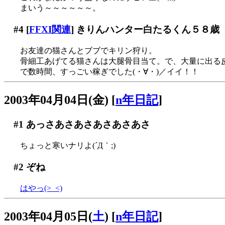
まいう～～～～～～。
#4
[
FFXI関連
] きりんハンター白たるくん５８歳
お友達の猫さんとブブでキリン狩り。
骨細工あげてる猫さんは大腿骨目当て。で、大量に出る皮
で数時間、すっごい稼ぎでした(・∀・)／イイ！！
2003年04月04日(金)
[
n年日記
]
#1
あっさあさあさあさあさあさ
ちょっと寒いナリよ(´Д｀;)
#2
ぞね
はやっ(>_<)
2003年04月05日(
土
)
[
n年日記
]