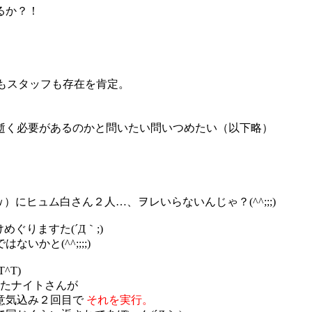
るか？！
もスタッフも存在を肯定。
逝く必要があるのかと問いたい問いつめたい（以下略）
にヒュム白さん２人…、ヲレいらないんじゃ？(^^;;;)
ぐりますた(´Д｀;)
かと(^^;;;;)
^T)
れたナイトさんが
と意気込み２回目で
それを実行。