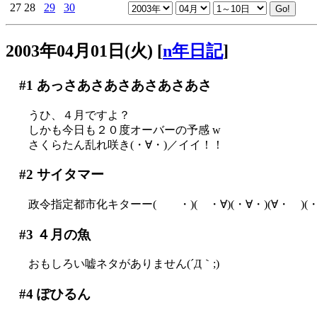
27
28
29
30
2003年04月01日(火)
[
n年日記
]
#1
あっさあさあさあさあさあさ
うひ、４月ですよ？
しかも今日も２０度オーバーの予感 w
さくらたん乱れ咲き(・∀・)／イイ！！
#2
サイタマー
政令指定都市化キターー( ・)( ・∀)(・∀・)(∀・ )
#3
４月の魚
おもしろい嘘ネタがありません(´Д｀;)
#4
ぽひるん