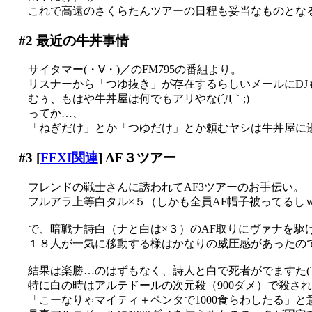
これで高遠のさくらたんツアーの日程も妥当なものとな
#2
最近の牛丼事情
サイタマー(・∀・)／のFM795の番組より。
リスナーから「つゆ抜き」が存在するらしいメールにDJ
むぅ、もはや牛丼屋は何でもアリやな(´Д｀;)
ってか…、
「ねぎだけ」とか「つゆだけ」とか頼むヤシは牛丼屋に
#3
[
FFXI関連
] AF３ツアー
フレンドの戦士さんに誘われてAF3ツアーのお手伝い。
フルアラ上等白タル×５（しかも全員AF帽子被ってるしｗ）
で、暗戦ナ詩白（ナと白は×３）のAF取りにヴァナを駆けめ
１８人が一気に移動する様はかなりの威圧感があったのではない
結果は楽勝…のはずもなく、詩人と白で死者がでますた(T
特に白の時はアルテドールの次元殺（900ダメ）で殺さ
「こーなりゃマイティ＋ペンタで1000食らわしたる」