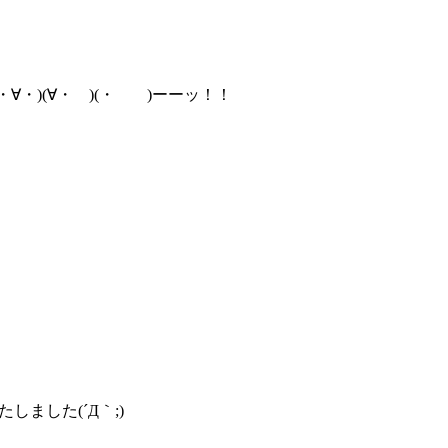
∀・)(∀・ )(・ )ーーッ！！
しました(´Д｀;)
。