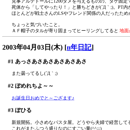
見事アルテドールに1200ダメを与えるものの、タゲ固定で
死体から「してやったり！」と勝ちどきが(´Д｀;)。PT内か
ほとんどが戦士さんのLSやフレンド関係の人だったた
ちょっと気づいたこと。
ＡＦ帽子のタルが寄り固まってヒーリングしてると
地面
2003年04月03日(木)
[
n年日記
]
#1
あっさあさあさあさあさあさ
また曇ってるし(´Д｀;)
#2
ぽめれちよ～～
お誕生日おめでと～ござます♪
#3
ぽひる
新規開拓。小さめなパスタ屋。どうやら夫婦で経営して
これがまたふつう盛りなのにすごい量(^^;;;)