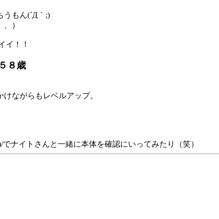
ん(´Д｀;)
、、）
イイ！！
ん５８歳
かけながらもレベルアップ。
)/でナイトさんと一緒に本体を確認にいってみたり（笑）