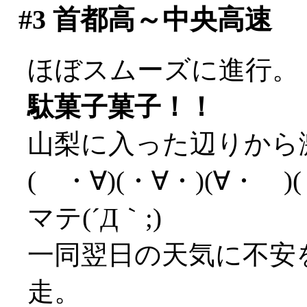
#3
首都高～中央高速
ほぼスムーズに進行。
駄菓子菓子！！
山梨に入った辺りから
( ・∀)(・∀・)(∀・
マテ(´Д｀;)
一同翌日の天気に不安
走。