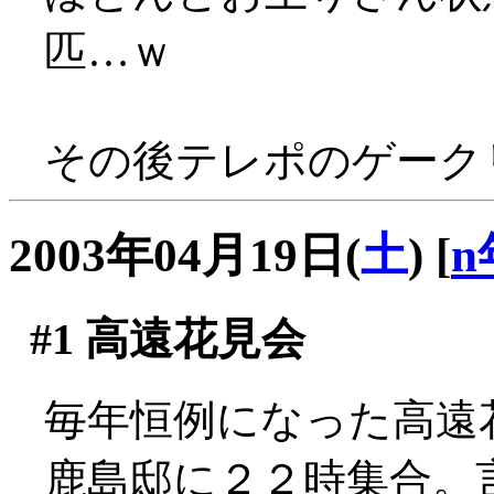
匹…ｗ
その後テレポのゲークリ
2003年04月19日(
土
)
[
n
#1
高遠花見会
毎年恒例になった高遠
鹿島邸に２２時集合。