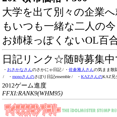
大学を出て別々の企業へ
もいつも一緒な二人の今
お姉様っぽくないOL百
日記リンク☆随時募集中です
・
おさかなさん
のさかにゃ日記
/ ・
佐倉雅人さん
の気まま散
/ ・
monoさんの
さぼり日記ensemble
/ ・
KAZさんの
KAZ兄
2012ゲーム進度
FFXI:RANK9(WHM95)