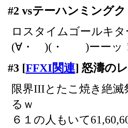
#2
vsテーハンミング
ロスタイムゴールキターー
(∀・ )(・ )ーーッ
#3
[
FFXI関連
] 怒濤
限界IIIとたこ焼き絶
るｗ
６１の人もいて61,60,6