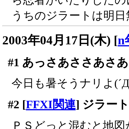
うちのジラートは明日
2003年04月17日(木)
[
n
#1
あっさあささあさあ
今日も暑そうナリよ(´Д
#2
[
FFXI関連
] ジラー
ＰＳどっと混むと地図