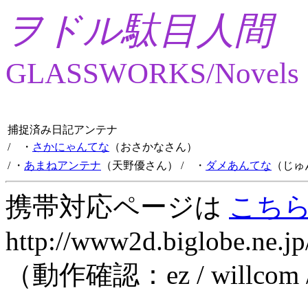
ヲドル駄目人間
GLASSWORKS/Novels
捕捉済み日記アンテナ
/ ・
さかにゃんてな
（おさかなさん）
/ ・
あまねアンテナ
（天野優さん）
/ ・
ダメあんてな
（じゅ
携帯対応ページは
こち
http://www2d.biglobe.ne.jp
（動作確認：ez / willcom 