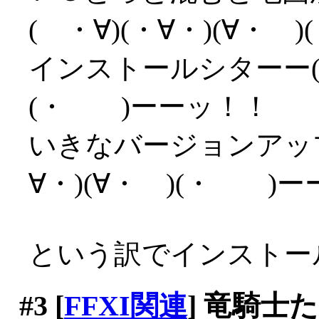
( ・∀)(・∀・)(∀・
インストールシターー( 
(・ )ーーッ！！
いきなバージョンアップ
∀・)(∀・ )(・ )
という訳でインストール
#3
[
FFXI関連
] 竜騎士