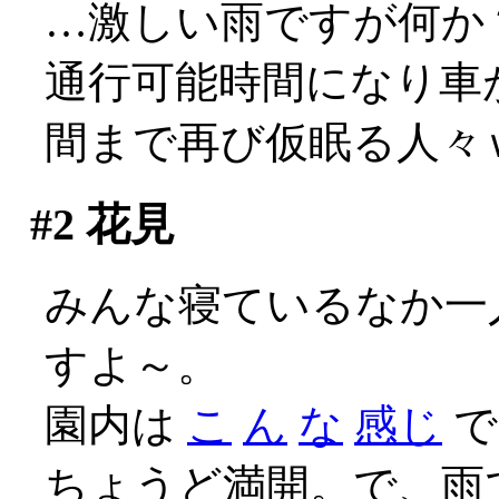
…激しい雨ですが何か？(
通行可能時間になり車
間まで再び仮眠る人々
#2
花見
みんな寝ているなか一
すよ～。
園内は
こ
ん
な
感じ
で
ちょうど満開。で、雨