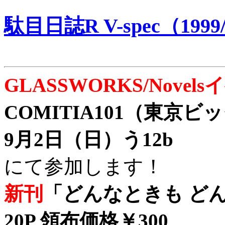
駄目日誌R V-spec（1999/
GLASSWORKS/Nove
COMITIA101（東京
9月2日（日）う12b
にて参加します！
新刊
「どんなときも どん
20P 領布価格￥300