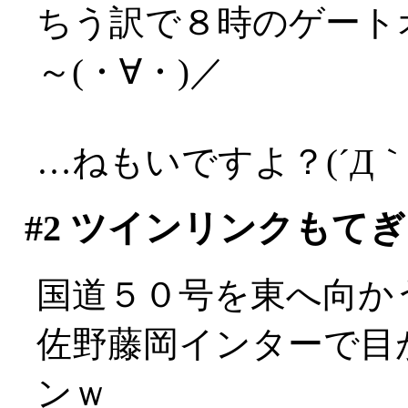
ちう訳で８時のゲート
～(・∀・)／
…ねもいですよ？(´Д｀;
#2
ツインリンクもてぎ
国道５０号を東へ向かう途
佐野藤岡インターで目
ンｗ