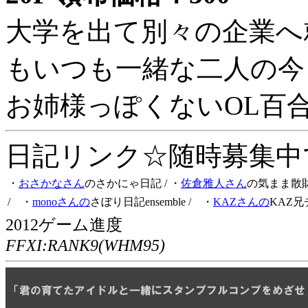
大学を出て別々の企業へ
もいつも一緒な二人の今
お姉様っぽくないOL百
日記リンク☆随時募集中です
・
おさかなさん
のさかにゃ日記
/ ・
佐倉雅人さん
の気まま散
/ ・
monoさんの
さぼり日記ensemble
/ ・
KAZさんの
KAZ兄
2012ゲーム進度
FFXI:RANK9(WHM95)