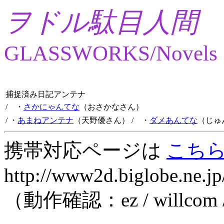
ヲドル駄目人間
GLASSWORKS/Novels
捕捉済み日記アンテナ
/ ・
さかにゃんてな
（おさかなさん）
/ ・
あまねアンテナ
（天野優さん）
/ ・
ダメあんてな
（じゅ
携帯対応ページは
こち
http://www2d.biglobe.ne.jp
（動作確認：ez / willcom 