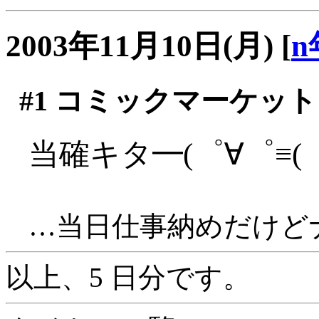
2003年11月10日(月)
[
n
#1
コミックマーケット
当確キタ━(゜∀゜≡(゜∀
…当日仕事納めだけどナー
以上、5 日分です。