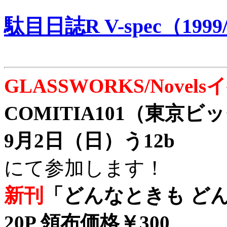
駄目日誌R V-spec（1999/
GLASSWORKS/Nove
COMITIA101（東京
9月2日（日）う12b
にて参加します！
新刊
「どんなときも どん
20P 領布価格￥300