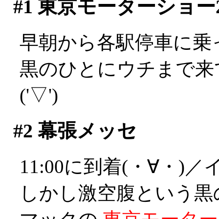
#1
東京モーターショー2
早朝から各駅停車に乗っ
黒のひとにウチまで来
('▽')
#2
幕張メッセ
11:00に到着(・∀・)
しかし激空腹という黒