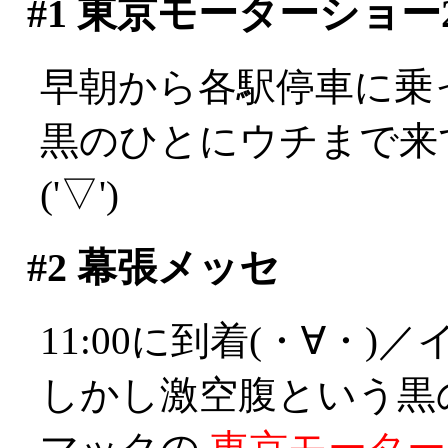
#1
東京モーターショー2
早朝から各駅停車に乗っ
黒のひとにウチまで来
('▽')
#2
幕張メッセ
11:00に到着(・∀・)
しかし激空腹という黒