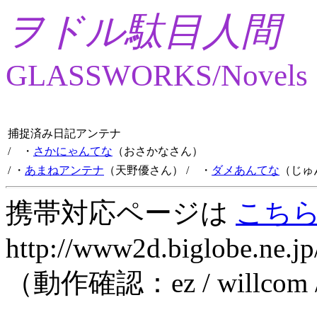
ヲドル駄目人間
GLASSWORKS/Novels
捕捉済み日記アンテナ
/ ・
さかにゃんてな
（おさかなさん）
/ ・
あまねアンテナ
（天野優さん）
/ ・
ダメあんてな
（じゅ
携帯対応ページは
こち
http://www2d.biglobe.ne.jp
（動作確認：ez / willcom 