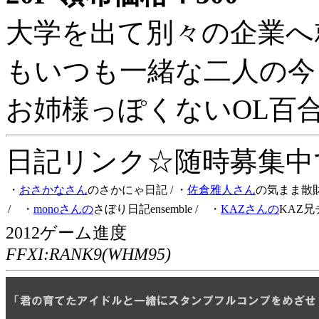
大学を出て別々の企業へ
もいつも一緒な二人の今
お姉様っぽくないOL百
日記リンク☆随時募集中です
・
おさかなさん
のさかにゃ日記
/ ・
佐倉雅人さん
の気まま散
/ ・
monoさんの
さぼり日記ensemble
/ ・
KAZさんの
KAZ兄
2012ゲーム進度
FFXI:RANK9(WHM95)