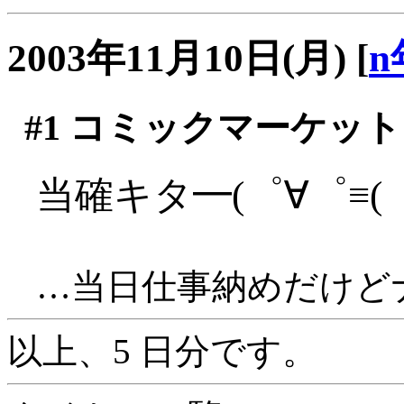
2003年11月10日(月)
[
n
#1
コミックマーケット
当確キタ━(゜∀゜≡(゜∀
…当日仕事納めだけどナー
以上、5 日分です。