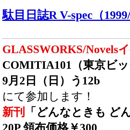
駄目日誌R V-spec（1999/
GLASSWORKS/Nove
COMITIA101（東京
9月2日（日）う12b
にて参加します！
新刊
「どんなときも どん
20P 領布価格￥300