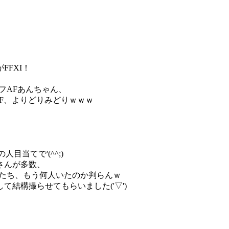
FXI！
フAFあんちゃん、
AF、よりどりみどりｗｗｗ
目当てで'(^^;)
さんが多数、
人たち、もう何人いたのか判らんｗ
結構撮らせてもらいました('▽')