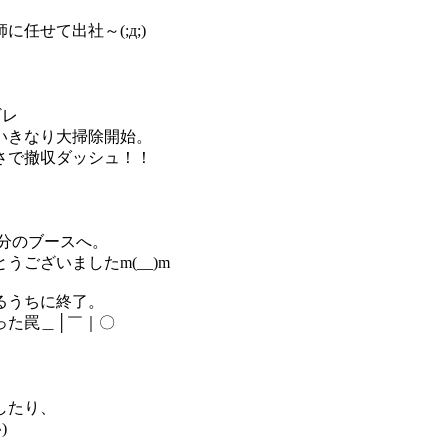
任せて出社～(;д;)
ギレ
いきなり大掃除開始。
さで撤収ダッシュ！！
分のブースへ。
ございましたm(__)m
るうちに終了。
った罠＿│￣｜〇
したり、
)