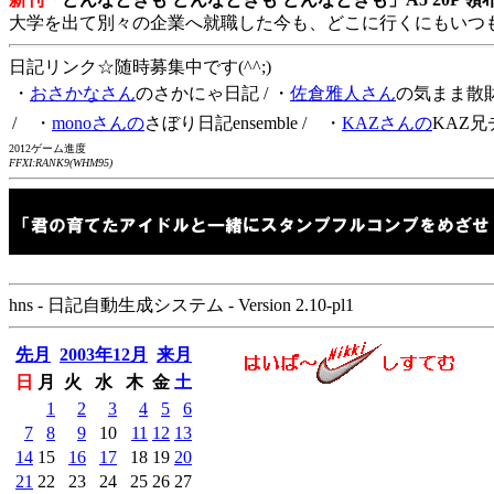
大学を出て別々の企業へ就職した今も、どこに行くにもいつ
日記リンク☆随時募集中です(^^;)
・
おさかなさん
のさかにゃ日記
/ ・
佐倉雅人さん
の気まま散
/ ・
monoさんの
さぼり日記ensemble
/ ・
KAZさんの
KAZ兄
2012ゲーム進度
FFXI:RANK9(WHM95)
hns - 日記自動生成システム - Version 2.10-pl1
先月
2003年12月
来月
日
月
火
水
木
金
土
1
2
3
4
5
6
7
8
9
10
11
12
13
14
15
16
17
18
19
20
21
22
23
24
25
26
27