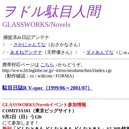
ヲドル駄目人間
GLASSWORKS/Novels
捕捉済み日記アンテナ
/ ・
さかにゃんてな
（おさかなさん）
/ ・
あまねアンテナ
（天野優さん）
/ ・
ダメあんてな
（じゅ
携帯対応ページは
こちら
↓からどうぞ。
http://www2d.biglobe.ne.jp/~irreso/neodame/hns/i/index.cgi
（動作確認：ez / willcom / FORMA)
駄目日誌R V-spec（1999/06～2001/07）
GLASSWORKS/Novelsイベント参加情報
COMITIA101（東京ビッグサイト）
9月2日（日）う12b
にて参加します！
新刊
「どんなときも どんなときも どんなときも」A5 20P 領布