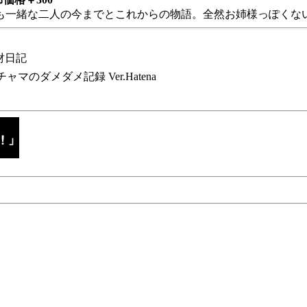
も一緒な二人の今までとこれからの物語。全然お姉様っぽくない
財日記
チャマのダメダメ記録 Ver.Hatena