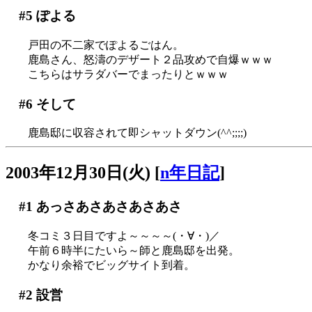
#5
ぽよる
戸田の不二家でぽよるごはん。
鹿島さん、怒濤のデザート２品攻めで自爆ｗｗｗ
こちらはサラダバーでまったりとｗｗｗ
#6
そして
鹿島邸に収容されて即シャットダウン(^^;;;;)
2003年12月30日(火)
[
n年日記
]
#1
あっさあさあさあさあさ
冬コミ３日目ですよ～～～～(・∀・)／
午前６時半にたいら～師と鹿島邸を出発。
かなり余裕でビッグサイト到着。
#2
設営