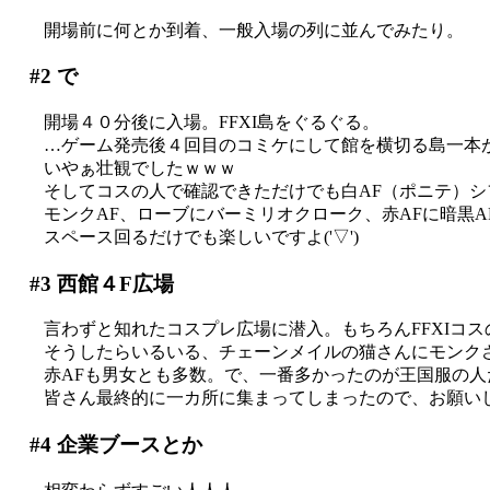
開場前に何とか到着、一般入場の列に並んでみたり。
#2
で
開場４０分後に入場。FFXI島をぐるぐる。
…ゲーム発売後４回目のコミケにして館を横切る島一本がF
いやぁ壮観でしたｗｗｗ
そしてコスの人で確認できただけでも白AF（ポニテ）シ
モンクAF、ローブにバーミリオクローク、赤AFに暗黒
スペース回るだけでも楽しいですよ('▽')
#3
西館４F広場
言わずと知れたコスプレ広場に潜入。もちろんFFXIコスの人
そうしたらいるいる、チェーンメイルの猫さんにモンク
赤AFも男女とも多数。で、一番多かったのが王国服の
皆さん最終的に一カ所に集まってしまったので、お願いして
#4
企業ブースとか