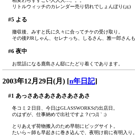
相変わらずすごい人人人…。。。
リトルウィッチのカレンダー売り切れでしょんぼり(;д;)
#5
よる
撤収後、みすと氏に久々に合ってチケの受け取り。
その後PJRしゃん、セレナっち、しるさん、雅一郎さんも
#6
夜中
お世話になる鹿島さん邸にたどり着くであります。
2003年12月29日(月)
[
n年日記
]
#1
あっさあさあさあさあさあさ
冬コミ２日目、今日はGLASSWORKSの出店日。
のはずが、仕事納めで出社ですよ？(つД｀;)
とりあえず荷物搬入のため早朝にビッグサイト。
たいら～師も早起きに巻き込んで、夜明け前に有明入り