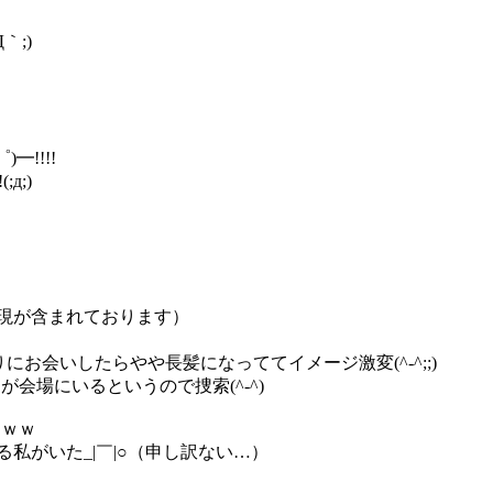
｀;)
━!!!!
д;)
現が含まれております）
お会いしたらやや長髪になっててイメージ激変(^-^;;)
会場にいるというので捜索(^-^)
ｗｗｗ
ける私がいた_|￣|○（申し訳ない…）