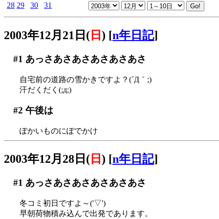
28
29
30
31
2003年12月21日(
日
)
[
n年日記
]
#1
あっさあさあさあさあさあさ
自宅前の道路の雪かきですよ？(´Д｀;)
汗だくだく(;д;)
#2
午後は
ぽかいものにぽでかけ
2003年12月28日(
日
)
[
n年日記
]
#1
あっさあさあさあさあさあさ
冬コミ初日ですよ～('▽')
早朝荷物積み込んで出発であります。