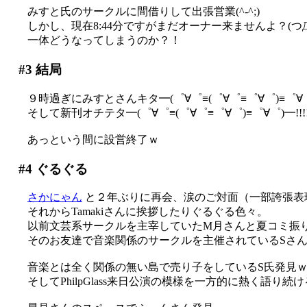
みすと氏のサークルに間借りして出張営業(^-^;)
しかし、現在8:44分ですがまだオーナー来ませんよ？(つД
一体どうなってしまうのか？！
#3
結局
９時過ぎにみすとさんキタ━(゜∀゜≡(゜∀゜≡゜∀゜)≡゜∀゜)
そして新刊オチテタ━(゜∀゜≡(゜∀゜≡゜∀゜)≡゜∀゜)━!!!!(;
あっという間に設営終了ｗ
#4
ぐるぐる
さかにゃん
と２年ぶりに再会、涙のご対面（一部誇張表
それからTamakiさんに挨拶したりぐるぐる色々。
以前文芸系サークルを主宰していたM月さんと夏コミ振りに
そのお友達で音楽関係のサークルを主催されているSさんが
音楽とは全く関係の無い島で売り子をしているS氏発見
そしてPhilpGlass来日公演の模様を一方的に熱く語り続