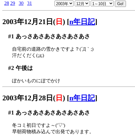
28
29
30
31
2003年12月21日(
日
)
[
n年日記
]
#1
あっさあさあさあさあさあさ
自宅前の道路の雪かきですよ？(´Д｀;)
汗だくだく(;д;)
#2
午後は
ぽかいものにぽでかけ
2003年12月28日(
日
)
[
n年日記
]
#1
あっさあさあさあさあさあさ
冬コミ初日ですよ～('▽')
早朝荷物積み込んで出発であります。