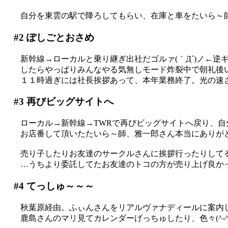
自分を東雲の駅で降ろしてもらい、在庫と車をたいら～師に
#2
ぽしごとおさめ
新幹線→ローカルと乗り継ぎ出社だゴルァ(｀Д´)ノ←逆
したらやっぱりみんなやる気無しモード炸裂中で朝礼後
１１時過ぎには社長挨拶あって、本年業務終了。光の速
#3
再びビッグサイトへ
ローカル→新幹線→TWRで再びビッグサイトへ戻り、自
お店番して頂いたたいら～師、雅一郎さん本当にありがとう
売り子したりお友達のサークルさんに挨拶行ったりして
…うちより委託してたお友達のトコの方が売り上げ良か
#4
てっしゅ～～～
秋葉原経由。ふぃんさんをリアルヴァナディールに案内
鹿島さんのマリ見てカレンダーげっちゅしたり、色々(^-^