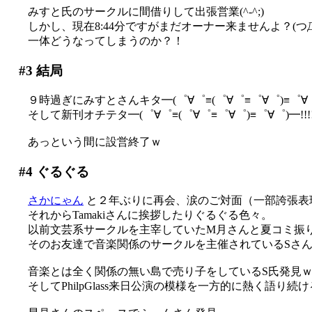
みすと氏のサークルに間借りして出張営業(^-^;)
しかし、現在8:44分ですがまだオーナー来ませんよ？(つД
一体どうなってしまうのか？！
#3
結局
９時過ぎにみすとさんキタ━(゜∀゜≡(゜∀゜≡゜∀゜)≡゜∀゜)
そして新刊オチテタ━(゜∀゜≡(゜∀゜≡゜∀゜)≡゜∀゜)━!!!!(;
あっという間に設営終了ｗ
#4
ぐるぐる
さかにゃん
と２年ぶりに再会、涙のご対面（一部誇張表
それからTamakiさんに挨拶したりぐるぐる色々。
以前文芸系サークルを主宰していたM月さんと夏コミ振りに
そのお友達で音楽関係のサークルを主催されているSさんが
音楽とは全く関係の無い島で売り子をしているS氏発見
そしてPhilpGlass来日公演の模様を一方的に熱く語り続