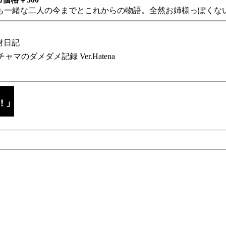
も一緒な二人の今までとこれからの物語。全然お姉様っぽくない
財日記
チャマのダメダメ記録 Ver.Hatena