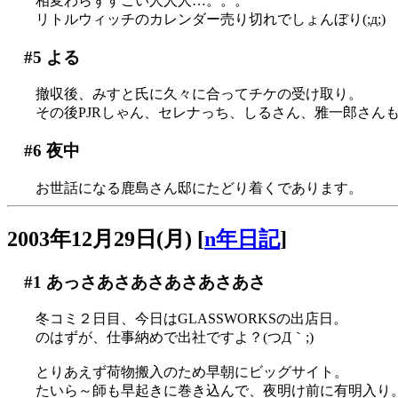
相変わらずすごい人人人…。。。
リトルウィッチのカレンダー売り切れでしょんぼり(;д;)
#5
よる
撤収後、みすと氏に久々に合ってチケの受け取り。
その後PJRしゃん、セレナっち、しるさん、雅一郎さんも
#6
夜中
お世話になる鹿島さん邸にたどり着くであります。
2003年12月29日(月)
[
n年日記
]
#1
あっさあさあさあさあさあさ
冬コミ２日目、今日はGLASSWORKSの出店日。
のはずが、仕事納めで出社ですよ？(つД｀;)
とりあえず荷物搬入のため早朝にビッグサイト。
たいら～師も早起きに巻き込んで、夜明け前に有明入り