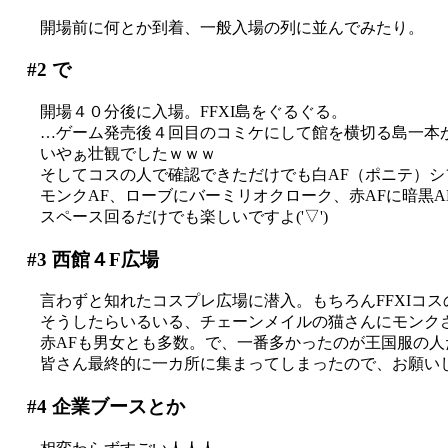
開場前に何とか到着、一般入場の列に並んでみたり。
#2
で
開場４０分後に入場。FFXI島をぐるぐる。
…ゲーム発売後４回目のコミケにして館を横切る島一本がF
いやぁ壮観でしたｗｗｗ
そしてコスの人で確認できただけでも白AF（ポニテ）シ
モンクAF、ローブにバーミリオクローク、赤AFに暗黒
スペース回るだけでも楽しいですよ('▽')
#3
西館４F広場
言わずと知れたコスプレ広場に潜入。もちろんFFXIコスの人
そうしたらいるいる、チェーンメイルの猫さんにモンク
赤AFも男女とも多数。で、一番多かったのが王国服の
皆さん最終的に一カ所に集まってしまったので、お願いして
#4
企業ブースとか