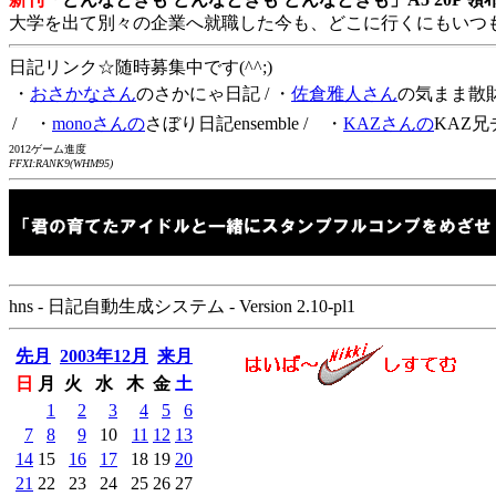
大学を出て別々の企業へ就職した今も、どこに行くにもいつ
日記リンク☆随時募集中です(^^;)
・
おさかなさん
のさかにゃ日記
/ ・
佐倉雅人さん
の気まま散
/ ・
monoさんの
さぼり日記ensemble
/ ・
KAZさんの
KAZ兄
2012ゲーム進度
FFXI:RANK9(WHM95)
hns - 日記自動生成システム - Version 2.10-pl1
先月
2003年12月
来月
日
月
火
水
木
金
土
1
2
3
4
5
6
7
8
9
10
11
12
13
14
15
16
17
18
19
20
21
22
23
24
25
26
27