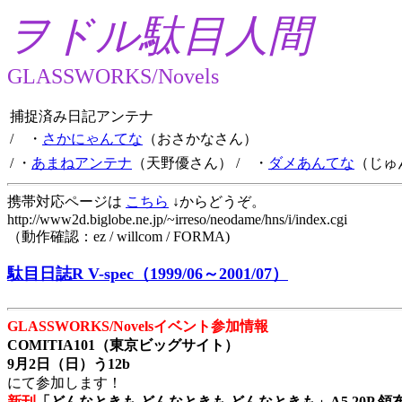
ヲドル駄目人間
GLASSWORKS/Novels
捕捉済み日記アンテナ
/ ・
さかにゃんてな
（おさかなさん）
/ ・
あまねアンテナ
（天野優さん）
/ ・
ダメあんてな
（じゅ
携帯対応ページは
こちら
↓からどうぞ。
http://www2d.biglobe.ne.jp/~irreso/neodame/hns/i/index.cgi
（動作確認：ez / willcom / FORMA)
駄目日誌R V-spec（1999/06～2001/07）
GLASSWORKS/Novelsイベント参加情報
COMITIA101（東京ビッグサイト）
9月2日（日）う12b
にて参加します！
新刊
「どんなときも どんなときも どんなときも」A5 20P 領布