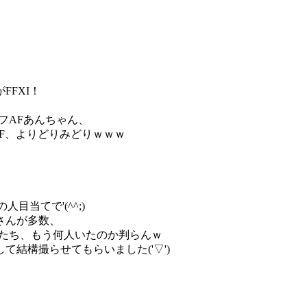
FXI！
フAFあんちゃん、
AF、よりどりみどりｗｗｗ
目当てで'(^^;)
さんが多数、
人たち、もう何人いたのか判らんｗ
結構撮らせてもらいました('▽')