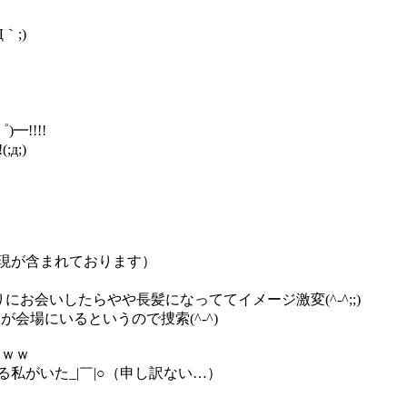
｀;)
━!!!!
д;)
現が含まれております）
お会いしたらやや長髪になっててイメージ激変(^-^;;)
会場にいるというので捜索(^-^)
ｗｗｗ
ける私がいた_|￣|○（申し訳ない…）