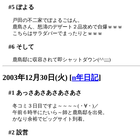
#5
ぽよる
戸田の不二家でぽよるごはん。
鹿島さん、怒濤のデザート２品攻めで自爆ｗｗｗ
こちらはサラダバーでまったりとｗｗｗ
#6
そして
鹿島邸に収容されて即シャットダウン(^^;;;;)
2003年12月30日(火)
[
n年日記
]
#1
あっさあさあさあさあさ
冬コミ３日目ですよ～～～～(・∀・)／
午前６時半にたいら～師と鹿島邸を出発。
かなり余裕でビッグサイト到着。
#2
設営