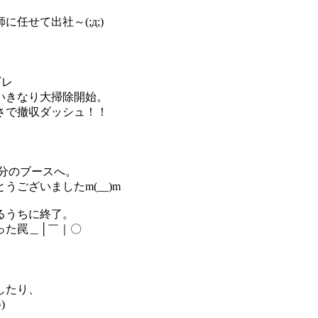
任せて出社～(;д;)
ギレ
いきなり大掃除開始。
さで撤収ダッシュ！！
分のブースへ。
ございましたm(__)m
るうちに終了。
った罠＿│￣｜〇
したり、
)