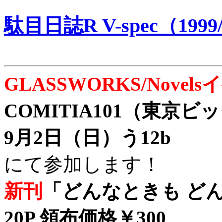
駄目日誌R V-spec（1999/
GLASSWORKS/Nove
COMITIA101（東京
9月2日（日）う12b
にて参加します！
新刊
「どんなときも どん
20P 領布価格￥300