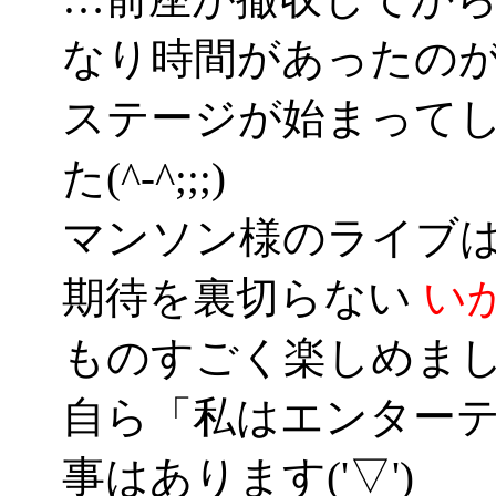
なり時間があったの
ステージが始まって
た(^-^;;;)
マンソン様のライブ
期待を裏切らない
い
ものすごく楽しめま
自ら「私はエンター
事はあります('▽')