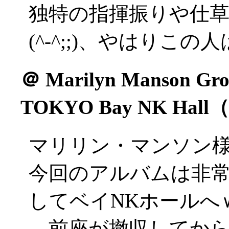
独特の指揮振りや仕
(^-^;;)、やはりこ
＠
Marilyn Manson Grot
TOKYO Bay NK Ha
マリリン・マンソン
今回のアルバムは非
してベイNKホールへ
…前座が撤収してか