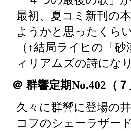
最初、夏コミ新刊の
ようかと思ったくらい(^
（↑結局ライヒの「砂漠
ィリアムズの詩にな
＠
群響定期No.402（
久々に群響に登場の井
コフのシェーラザー