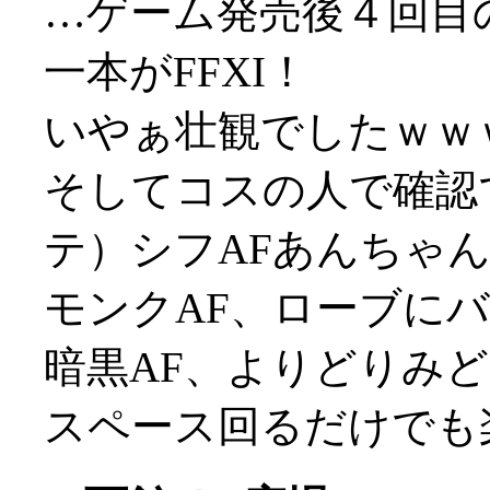
…ゲーム発売後４回目
一本がFFXI！
いやぁ壮観でしたｗｗ
そしてコスの人で確認
テ）シフAFあんちゃ
モンクAF、ローブに
暗黒AF、よりどりみ
スペース回るだけでも楽