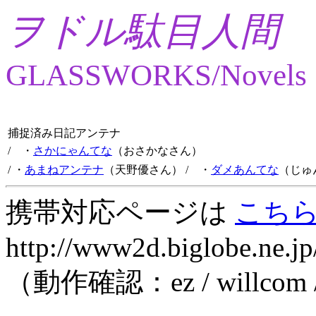
ヲドル駄目人間
GLASSWORKS/Novels
捕捉済み日記アンテナ
/ ・
さかにゃんてな
（おさかなさん）
/ ・
あまねアンテナ
（天野優さん）
/ ・
ダメあんてな
（じゅ
携帯対応ページは
こち
http://www2d.biglobe.ne.jp
（動作確認：ez / willcom 