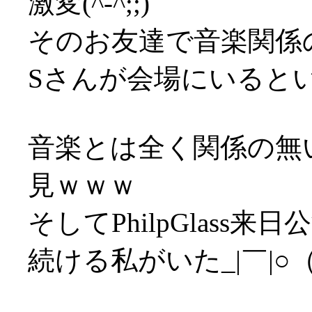
激変(^-^;;)
そのお友達で音楽関係
Sさんが会場にいるという
音楽とは全く関係の無
見ｗｗｗ
そしてPhilpGlas
続ける私がいた_|￣|