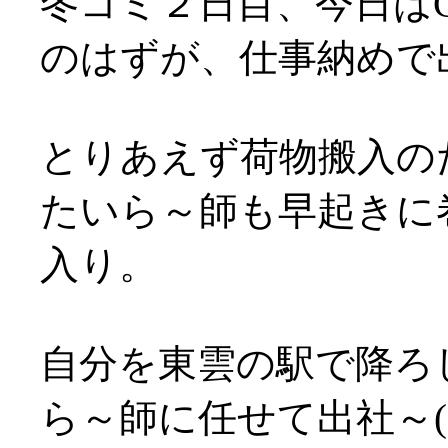
冬コミ２日目、今日はG
のはずが、仕事納めで出
とりあえず荷物搬入の
たいら～師も早起きに
入り。
自分を東雲の駅で降ろ
ら～師に任せて出社～(;д