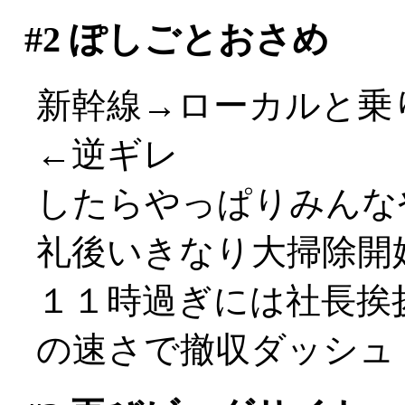
#2
ぽしごとおさめ
新幹線→ローカルと乗り
←逆ギレ
したらやっぱりみんな
礼後いきなり大掃除開
１１時過ぎには社長挨
の速さで撤収ダッシュ