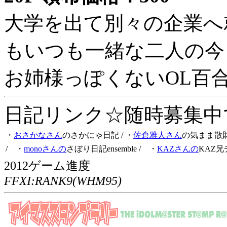
大学を出て別々の企業へ
もいつも一緒な二人の今
お姉様っぽくないOL百
日記リンク☆随時募集中です
・
おさかなさん
のさかにゃ日記
/ ・
佐倉雅人さん
の気まま散
/ ・
monoさんの
さぼり日記ensemble
/ ・
KAZさんの
KAZ兄
2012ゲーム進度
FFXI:RANK9(WHM95)