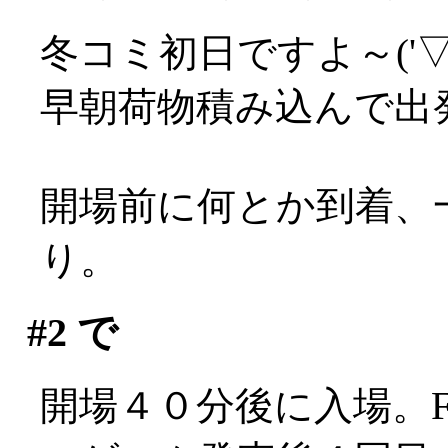
冬コミ初日ですよ～('▽'
早朝荷物積み込んで出
開場前に何とか到着、
り。
#2
で
開場４０分後に入場。F