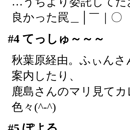
…うちより委託してた
良かった罠＿│￣｜〇
#4
てっしゅ～～～
秋葉原経由。ふぃんさ
案内したり、
鹿島さんのマリ見てカ
色々(^-^)
#5
ぽよる