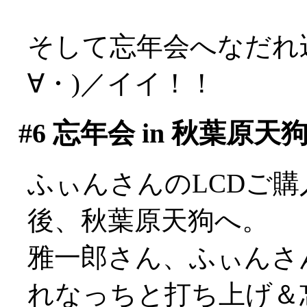
そして忘年会へなだれ
∀・)／イイ！！
#6
忘年会 in 秋葉原天
ふぃんさんのLCDご
後、秋葉原天狗へ。
雅一郎さん、ふぃんさ
れなっちと打ち上げ＆忘年