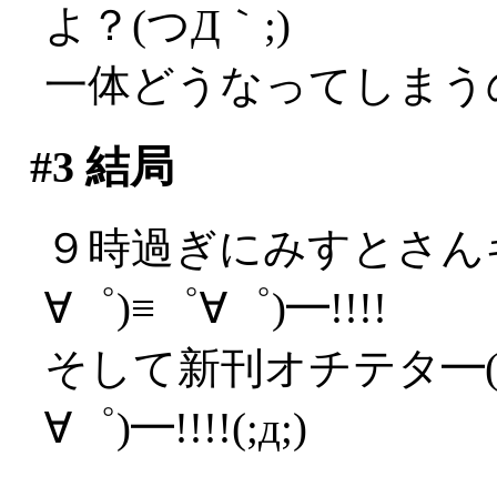
よ？(つД｀;)
一体どうなってしまう
#3
結局
９時過ぎにみすとさんキ
∀゜)≡゜∀゜)━!!!!
そして新刊オチテタ━(゜
∀゜)━!!!!(;д;)