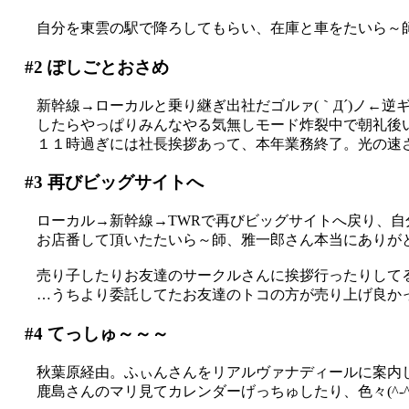
自分を東雲の駅で降ろしてもらい、在庫と車をたいら～師に
#2
ぽしごとおさめ
新幹線→ローカルと乗り継ぎ出社だゴルァ(｀Д´)ノ←逆
したらやっぱりみんなやる気無しモード炸裂中で朝礼後
１１時過ぎには社長挨拶あって、本年業務終了。光の速
#3
再びビッグサイトへ
ローカル→新幹線→TWRで再びビッグサイトへ戻り、自
お店番して頂いたたいら～師、雅一郎さん本当にありがとう
売り子したりお友達のサークルさんに挨拶行ったりして
…うちより委託してたお友達のトコの方が売り上げ良か
#4
てっしゅ～～～
秋葉原経由。ふぃんさんをリアルヴァナディールに案内
鹿島さんのマリ見てカレンダーげっちゅしたり、色々(^-^