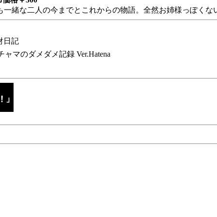
も一緒な二人の今までとこれからの物語。全然お姉様っぽくない
財日記
チャマのダメダメ記録 Ver.Hatena