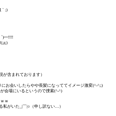
｀;)
━!!!!
д;)
現が含まれております）
お会いしたらやや長髪になっててイメージ激変(^-^;;)
会場にいるというので捜索(^-^)
ｗｗｗ
ける私がいた_|￣|○（申し訳ない…）