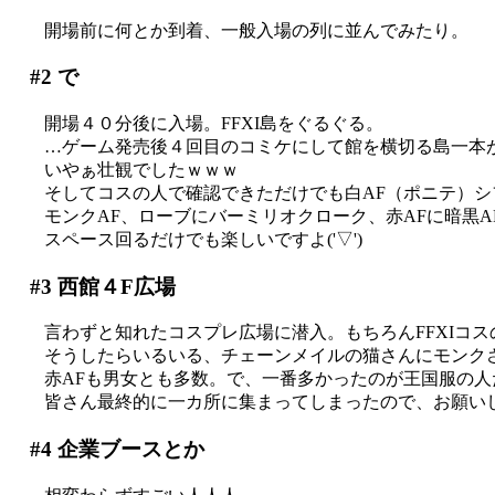
開場前に何とか到着、一般入場の列に並んでみたり。
#2
で
開場４０分後に入場。FFXI島をぐるぐる。
…ゲーム発売後４回目のコミケにして館を横切る島一本がF
いやぁ壮観でしたｗｗｗ
そしてコスの人で確認できただけでも白AF（ポニテ）シ
モンクAF、ローブにバーミリオクローク、赤AFに暗黒
スペース回るだけでも楽しいですよ('▽')
#3
西館４F広場
言わずと知れたコスプレ広場に潜入。もちろんFFXIコスの人
そうしたらいるいる、チェーンメイルの猫さんにモンク
赤AFも男女とも多数。で、一番多かったのが王国服の
皆さん最終的に一カ所に集まってしまったので、お願いして
#4
企業ブースとか