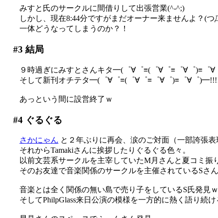
みすと氏のサークルに間借りして出張営業(^-^;)
しかし、現在8:44分ですがまだオーナー来ませんよ？(つД
一体どうなってしまうのか？！
#3
結局
９時過ぎにみすとさんキタ━(゜∀゜≡(゜∀゜≡゜∀゜)≡゜∀゜)
そして新刊オチテタ━(゜∀゜≡(゜∀゜≡゜∀゜)≡゜∀゜)━!!!!(;
あっという間に設営終了ｗ
#4
ぐるぐる
さかにゃん
と２年ぶりに再会、涙のご対面（一部誇張表
それからTamakiさんに挨拶したりぐるぐる色々。
以前文芸系サークルを主宰していたM月さんと夏コミ振りに
そのお友達で音楽関係のサークルを主催されているSさんが
音楽とは全く関係の無い島で売り子をしているS氏発見
そしてPhilpGlass来日公演の模様を一方的に熱く語り続