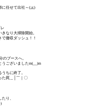
任せて出社～(;д;)
ギレ
いきなり大掃除開始。
さで撤収ダッシュ！！
分のブースへ。
ございましたm(__)m
るうちに終了。
った罠＿│￣｜〇
したり、
)