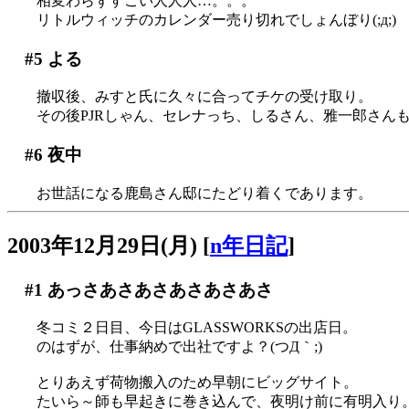
相変わらずすごい人人人…。。。
リトルウィッチのカレンダー売り切れでしょんぼり(;д;)
#5
よる
撤収後、みすと氏に久々に合ってチケの受け取り。
その後PJRしゃん、セレナっち、しるさん、雅一郎さんも
#6
夜中
お世話になる鹿島さん邸にたどり着くであります。
2003年12月29日(月)
[
n年日記
]
#1
あっさあさあさあさあさあさ
冬コミ２日目、今日はGLASSWORKSの出店日。
のはずが、仕事納めで出社ですよ？(つД｀;)
とりあえず荷物搬入のため早朝にビッグサイト。
たいら～師も早起きに巻き込んで、夜明け前に有明入り