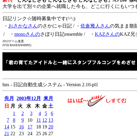
大学を出て別々の企業へ就職した今も、どこに行くにもいつ
日記リンク☆随時募集中です(^^;)
・
おさかなさん
のさかにゃ日記
/ ・
佐倉雅人さん
の気まま散
/ ・
monoさんの
さぼり日記ensemble
/ ・
KAZさんの
KAZ兄
2012ゲーム進度
FFXI:RANK9(WHM95)
hns - 日記自動生成システム - Version 2.10-pl1
先月
2003年12月
来月
日
月
火
水
木
金
土
1
2
3
4
5
6
7
8
9
10
11
12
13
14
15
16
17
18
19
20
21
22
23
24
25
26
27