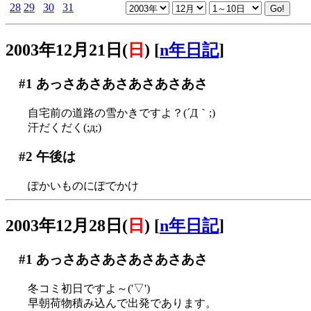
28
29
30
31
2003年12月21日(
日
)
[
n年日記
]
#1
あっさあさあさあさあさあさ
自宅前の道路の雪かきですよ？(´Д｀;)
汗だくだく(;д;)
#2
午後は
ぽかいものにぽでかけ
2003年12月28日(
日
)
[
n年日記
]
#1
あっさあさあさあさあさあさ
冬コミ初日ですよ～('▽')
早朝荷物積み込んで出発であります。