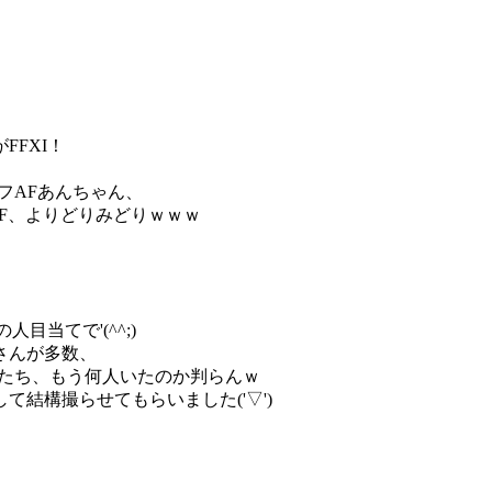
FXI！
フAFあんちゃん、
AF、よりどりみどりｗｗｗ
目当てで'(^^;)
さんが多数、
人たち、もう何人いたのか判らんｗ
結構撮らせてもらいました('▽')