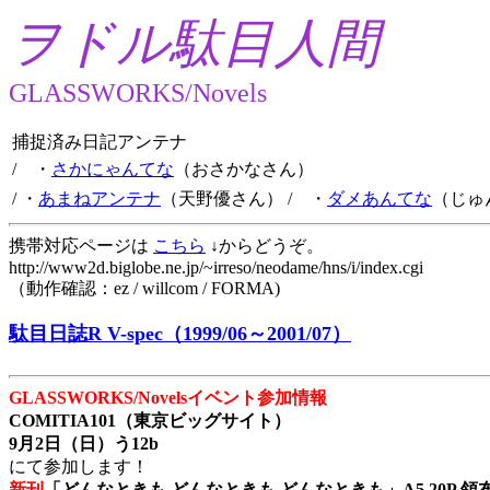
ヲドル駄目人間
GLASSWORKS/Novels
捕捉済み日記アンテナ
/ ・
さかにゃんてな
（おさかなさん）
/ ・
あまねアンテナ
（天野優さん）
/ ・
ダメあんてな
（じゅ
携帯対応ページは
こちら
↓からどうぞ。
http://www2d.biglobe.ne.jp/~irreso/neodame/hns/i/index.cgi
（動作確認：ez / willcom / FORMA)
駄目日誌R V-spec（1999/06～2001/07）
GLASSWORKS/Novelsイベント参加情報
COMITIA101（東京ビッグサイト）
9月2日（日）う12b
にて参加します！
新刊
「どんなときも どんなときも どんなときも」A5 20P 領布