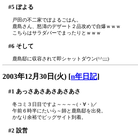
#5
ぽよる
戸田の不二家でぽよるごはん。
鹿島さん、怒濤のデザート２品攻めで自爆ｗｗｗ
こちらはサラダバーでまったりとｗｗｗ
#6
そして
鹿島邸に収容されて即シャットダウン(^^;;;;)
2003年12月30日(火)
[
n年日記
]
#1
あっさあさあさあさあさ
冬コミ３日目ですよ～～～～(・∀・)／
午前６時半にたいら～師と鹿島邸を出発。
かなり余裕でビッグサイト到着。
#2
設営