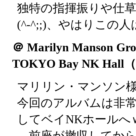
独特の指揮振りや仕
(^-^;;)、やはりこ
＠
Marilyn Manson Grot
TOKYO Bay NK Ha
マリリン・マンソン
今回のアルバムは非
してベイNKホールへ
…前座が撤収してか