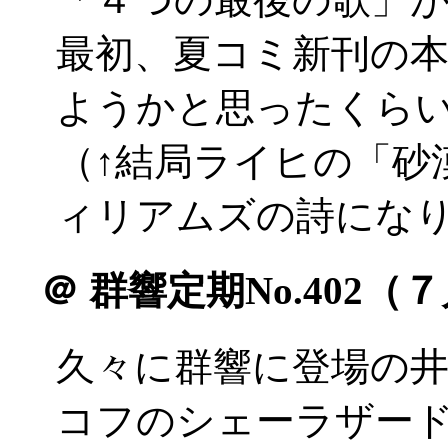
最初、夏コミ新刊の
ようかと思ったくらい(^
（↑結局ライヒの「砂漠
ィリアムズの詩にな
＠
群響定期No.402（
久々に群響に登場の井
コフのシェーラザー