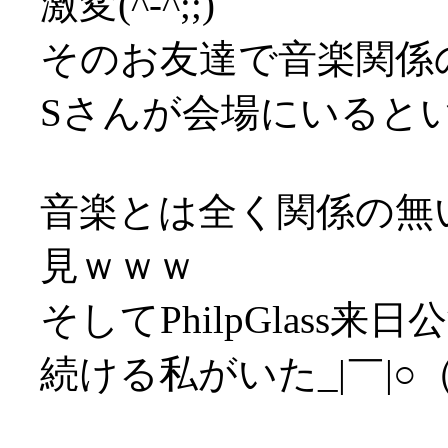
激変(^-^;;)
そのお友達で音楽関係
Sさんが会場にいるという
音楽とは全く関係の無
見ｗｗｗ
そしてPhilpGlas
続ける私がいた_|￣|