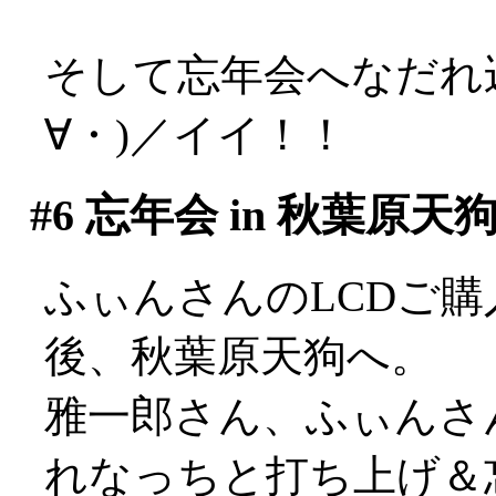
そして忘年会へなだれ
∀・)／イイ！！
#6
忘年会 in 秋葉原天
ふぃんさんのLCDご
後、秋葉原天狗へ。
雅一郎さん、ふぃんさ
れなっちと打ち上げ＆忘年