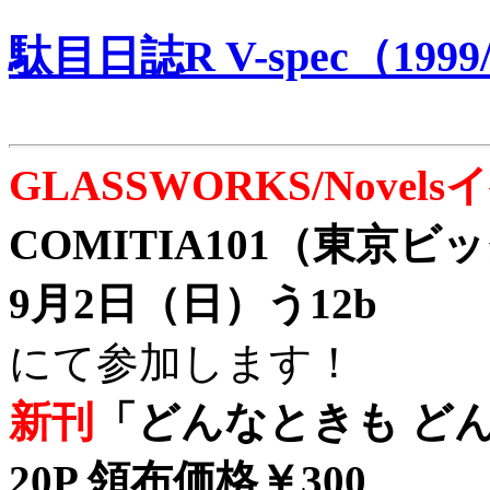
駄目日誌R V-spec（1999/
GLASSWORKS/Nove
COMITIA101（東京
9月2日（日）う12b
にて参加します！
新刊
「どんなときも どん
20P 領布価格￥300