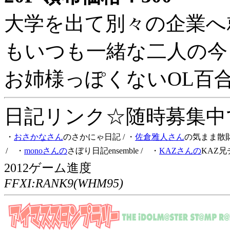
大学を出て別々の企業へ
もいつも一緒な二人の今
お姉様っぽくないOL百
日記リンク☆随時募集中です
・
おさかなさん
のさかにゃ日記
/ ・
佐倉雅人さん
の気まま散
/ ・
monoさんの
さぼり日記ensemble
/ ・
KAZさんの
KAZ兄
2012ゲーム進度
FFXI:RANK9(WHM95)