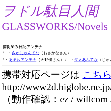
ヲドル駄目人間
GLASSWORKS/Novels
捕捉済み日記アンテナ
/ ・
さかにゃんてな
（おさかなさん）
/ ・
あまねアンテナ
（天野優さん）
/ ・
ダメあんてな
（じゅ
携帯対応ページは
こち
http://www2d.biglobe.ne.jp
（動作確認：ez / willcom 