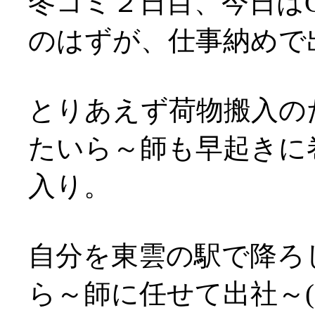
冬コミ２日目、今日はG
のはずが、仕事納めで出
とりあえず荷物搬入の
たいら～師も早起きに
入り。
自分を東雲の駅で降ろ
ら～師に任せて出社～(;д