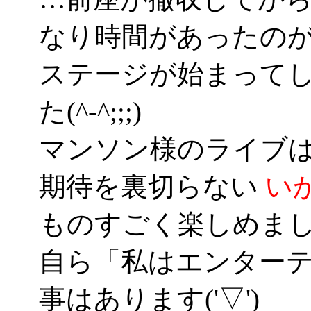
なり時間があったの
ステージが始まって
た(^-^;;;)
マンソン様のライブ
期待を裏切らない
い
ものすごく楽しめま
自ら「私はエンター
事はあります('▽')