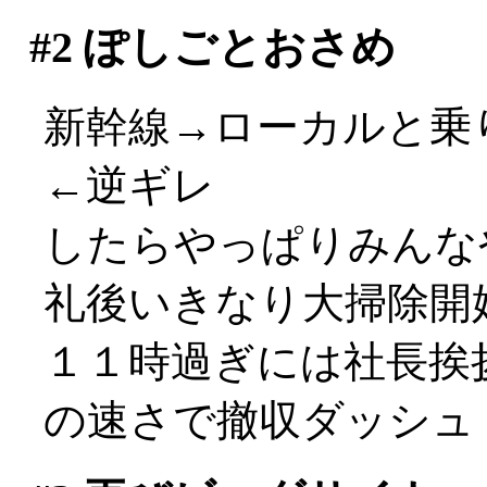
#2
ぽしごとおさめ
新幹線→ローカルと乗り
←逆ギレ
したらやっぱりみんな
礼後いきなり大掃除開
１１時過ぎには社長挨
の速さで撤収ダッシュ