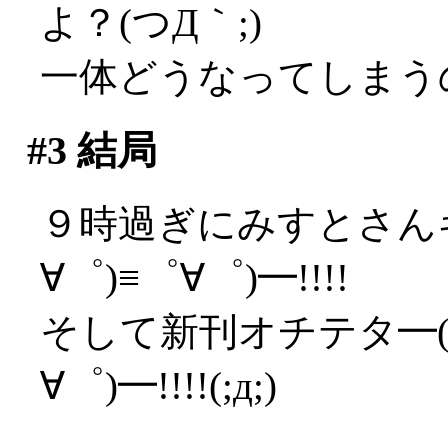
よ？(つД｀;)
一体どうなってしまう
#3
結局
９時過ぎにみすとさんキ
∀゜)≡゜∀゜)━!!!!
そして新刊オチテタ━(゜
∀゜)━!!!!(;д;)