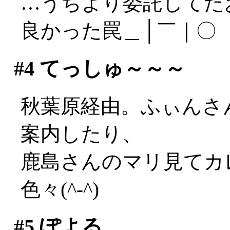
…うちより委託してた
良かった罠＿│￣｜〇
#4
てっしゅ～～～
秋葉原経由。ふぃんさ
案内したり、
鹿島さんのマリ見てカ
色々(^-^)
#5
ぽよる