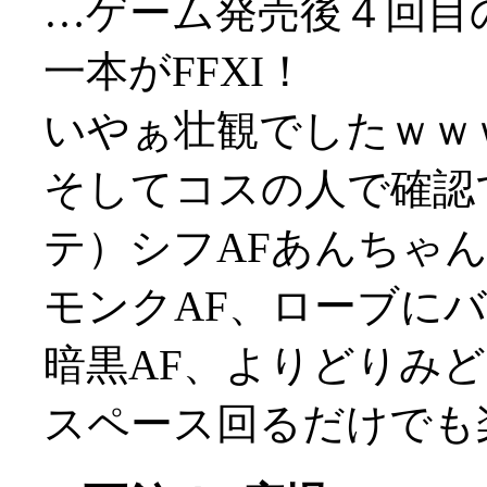
…ゲーム発売後４回目
一本がFFXI！
いやぁ壮観でしたｗｗ
そしてコスの人で確認
テ）シフAFあんちゃ
モンクAF、ローブに
暗黒AF、よりどりみ
スペース回るだけでも楽