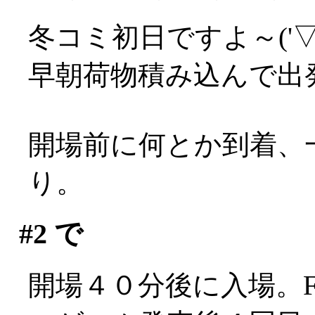
冬コミ初日ですよ～('▽'
早朝荷物積み込んで出
開場前に何とか到着、
り。
#2
で
開場４０分後に入場。F