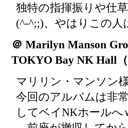
独特の指揮振りや仕
(^-^;;)、やはりこ
＠
Marilyn Manson Grot
TOKYO Bay NK Ha
マリリン・マンソン
今回のアルバムは非
してベイNKホールへ
…前座が撤収してか