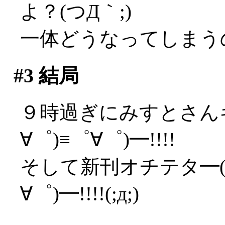
よ？(つД｀;)
一体どうなってしまう
#3
結局
９時過ぎにみすとさんキ
∀゜)≡゜∀゜)━!!!!
そして新刊オチテタ━(゜
∀゜)━!!!!(;д;)