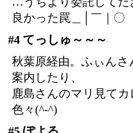
…うちより委託してた
良かった罠＿│￣｜〇
#4
てっしゅ～～～
秋葉原経由。ふぃんさ
案内したり、
鹿島さんのマリ見てカ
色々(^-^)
#5
ぽよる