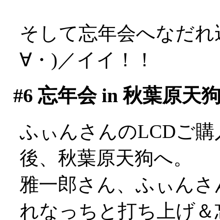
そして忘年会へなだれ
∀・)／イイ！！
#6
忘年会 in 秋葉原天
ふぃんさんのLCDご
後、秋葉原天狗へ。
雅一郎さん、ふぃんさ
れなっちと打ち上げ＆忘年