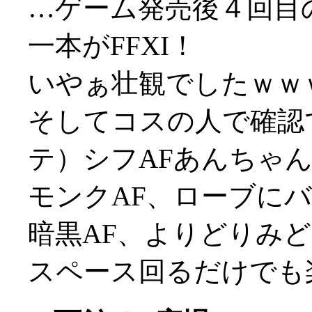
…ゲーム発売後４回目
一本がFFXI！
いやぁ壮観でしたｗｗ
そしてコスの人で確認
テ）シフAFあんちゃ
モンクAF、ローブに
暗黒AF、よりどりみ
スペース回るだけでも楽