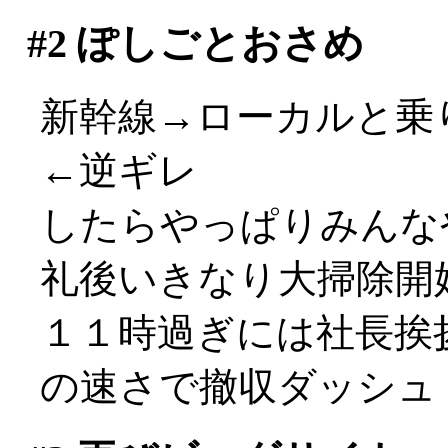
#2
ぽしごとおさめ
新幹線→ローカルと乗り
←逆ギレ
したらやっぱりみんな
礼後いきなり大掃除開
１１時過ぎには社長挨
の速さで撤収ダッシュ