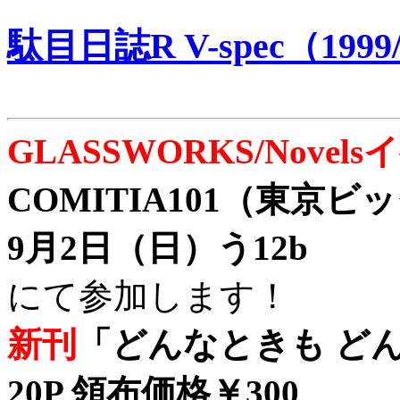
駄目日誌R V-spec（1999/
GLASSWORKS/Nove
COMITIA101（東京
9月2日（日）う12b
にて参加します！
新刊
「どんなときも どん
20P 領布価格￥300