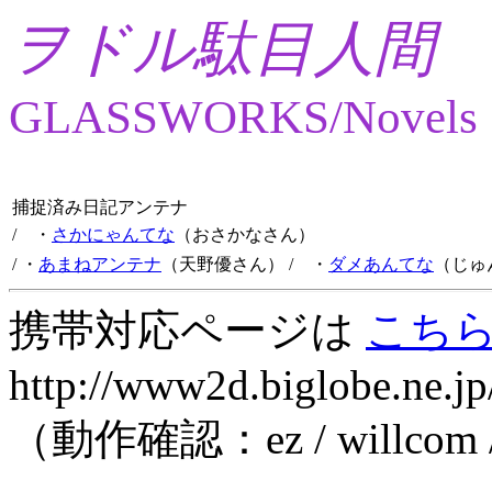
ヲドル駄目人間
GLASSWORKS/Novels
捕捉済み日記アンテナ
/ ・
さかにゃんてな
（おさかなさん）
/ ・
あまねアンテナ
（天野優さん）
/ ・
ダメあんてな
（じゅ
携帯対応ページは
こち
http://www2d.biglobe.ne.jp
（動作確認：ez / willcom 