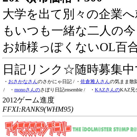
大学を出て別々の企業へ
もいつも一緒な二人の今
お姉様っぽくないOL百
日記リンク☆随時募集中です
・
おさかなさん
のさかにゃ日記
/ ・
佐倉雅人さん
の気まま散
/ ・
monoさんの
さぼり日記ensemble
/ ・
KAZさんの
KAZ兄
2012ゲーム進度
FFXI:RANK9(WHM95)