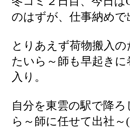
冬コミ２日目、今日はG
のはずが、仕事納めで出
とりあえず荷物搬入の
たいら～師も早起きに
入り。
自分を東雲の駅で降ろ
ら～師に任せて出社～(;д