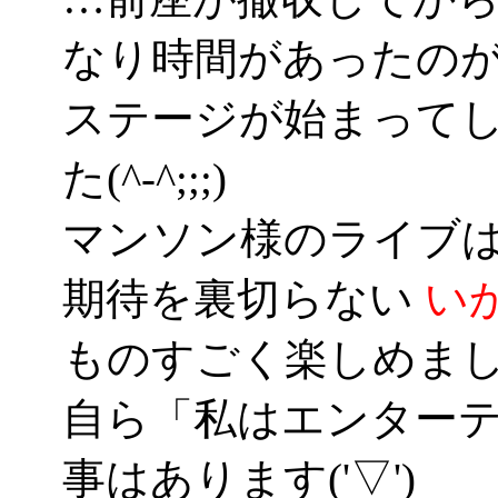
なり時間があったの
ステージが始まって
た(^-^;;;)
マンソン様のライブ
期待を裏切らない
い
ものすごく楽しめま
自ら「私はエンター
事はあります('▽')