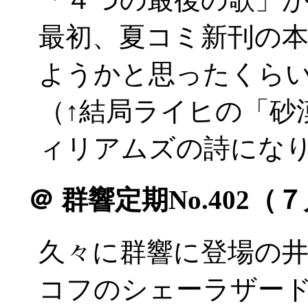
最初、夏コミ新刊の
ようかと思ったくらい(^
（↑結局ライヒの「砂漠
ィリアムズの詩にな
＠
群響定期No.402（
久々に群響に登場の井
コフのシェーラザー