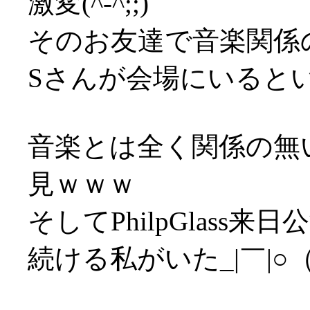
激変(^-^;;)
そのお友達で音楽関係
Sさんが会場にいるという
音楽とは全く関係の無
見ｗｗｗ
そしてPhilpGlas
続ける私がいた_|￣|