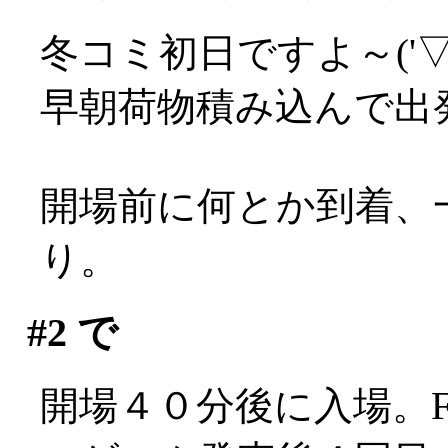
冬コミ初日ですよ～('▽'
早朝荷物積み込んで出
開場前に何とか到着、
り。
#2
で
開場４０分後に入場。F