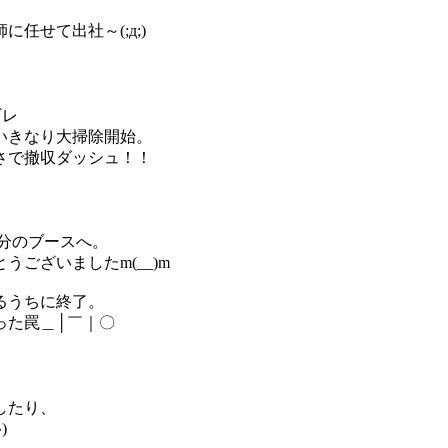
任せて出社～(;д;)
ギレ
いきなり大掃除開始。
さで撤収ダッシュ！！
分のブースへ。
ございましたm(__)m
るうちに終了。
った罠＿│￣｜〇
したり、
)