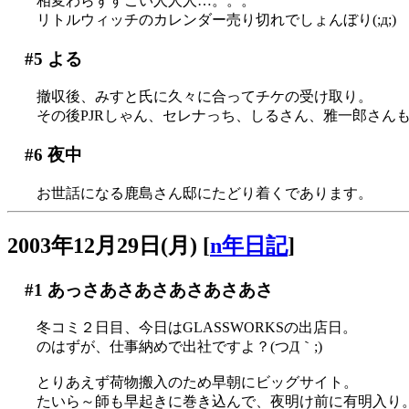
相変わらずすごい人人人…。。。
リトルウィッチのカレンダー売り切れでしょんぼり(;д;)
#5
よる
撤収後、みすと氏に久々に合ってチケの受け取り。
その後PJRしゃん、セレナっち、しるさん、雅一郎さんも
#6
夜中
お世話になる鹿島さん邸にたどり着くであります。
2003年12月29日(月)
[
n年日記
]
#1
あっさあさあさあさあさあさ
冬コミ２日目、今日はGLASSWORKSの出店日。
のはずが、仕事納めで出社ですよ？(つД｀;)
とりあえず荷物搬入のため早朝にビッグサイト。
たいら～師も早起きに巻き込んで、夜明け前に有明入り