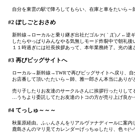
自分を東雲の駅で降ろしてもらい、在庫と車をたいら～師に
#2
ぽしごとおさめ
新幹線→ローカルと乗り継ぎ出社だゴルァ(｀Д´)ノ←逆
したらやっぱりみんなやる気無しモード炸裂中で朝礼後
１１時過ぎには社長挨拶あって、本年業務終了。光の速
#3
再びビッグサイトへ
ローカル→新幹線→TWRで再びビッグサイトへ戻り、自
お店番して頂いたたいら～師、雅一郎さん本当にありがとう
売り子したりお友達のサークルさんに挨拶行ったりして
…うちより委託してたお友達のトコの方が売り上げ良か
#4
てっしゅ～～～
秋葉原経由。ふぃんさんをリアルヴァナディールに案内
鹿島さんのマリ見てカレンダーげっちゅしたり、色々(^-^