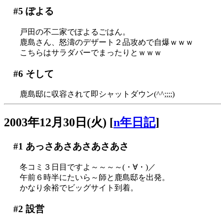
#5
ぽよる
戸田の不二家でぽよるごはん。
鹿島さん、怒濤のデザート２品攻めで自爆ｗｗｗ
こちらはサラダバーでまったりとｗｗｗ
#6
そして
鹿島邸に収容されて即シャットダウン(^^;;;;)
2003年12月30日(火)
[
n年日記
]
#1
あっさあさあさあさあさ
冬コミ３日目ですよ～～～～(・∀・)／
午前６時半にたいら～師と鹿島邸を出発。
かなり余裕でビッグサイト到着。
#2
設営