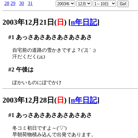
28
29
30
31
2003年12月21日(
日
)
[
n年日記
]
#1
あっさあさあさあさあさあさ
自宅前の道路の雪かきですよ？(´Д｀;)
汗だくだく(;д;)
#2
午後は
ぽかいものにぽでかけ
2003年12月28日(
日
)
[
n年日記
]
#1
あっさあさあさあさあさあさ
冬コミ初日ですよ～('▽')
早朝荷物積み込んで出発であります。