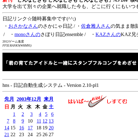
大学を出て別々の企業へ就職した今も、どこに行くにもいつ
日記リンク☆随時募集中です(^^;)
・
おさかなさん
のさかにゃ日記
/ ・
佐倉雅人さん
の気まま散
/ ・
monoさんの
さぼり日記ensemble
/ ・
KAZさんの
KAZ兄
2012ゲーム進度
FFXI:RANK9(WHM95)
hns - 日記自動生成システム - Version 2.10-pl1
先月
2003年12月
来月
日
月
火
水
木
金
土
1
2
3
4
5
6
7
8
9
10
11
12
13
14
15
16
17
18
19
20
21
22
23
24
25
26
27