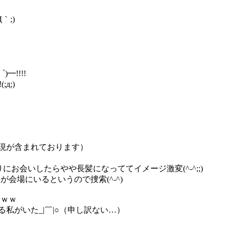
｀;)
━!!!!
д;)
現が含まれております）
お会いしたらやや長髪になっててイメージ激変(^-^;;)
会場にいるというので捜索(^-^)
ｗｗｗ
ける私がいた_|￣|○（申し訳ない…）