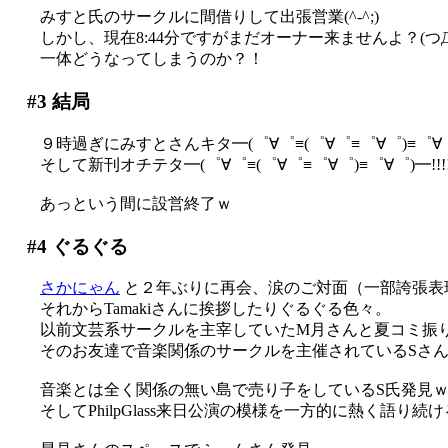
みすと氏のサークルに間借りして出張営業(^-^;)
しかし、現在8:44分ですがまだオーナー来ませんよ？(つД
一体どうなってしまうのか？！
#3
結局
９時過ぎにみすとさんキタ━(゜∀゜≡(゜∀゜≡゜∀゜)≡゜∀゜)
そして新刊オチテタ━(゜∀゜≡(゜∀゜≡゜∀゜)≡゜∀゜)━!!!!(;
あっという間に設営終了ｗ
#4
ぐるぐる
さかにゃん
と２年ぶりに再会、涙のご対面（一部誇張表
それからTamakiさんに挨拶したりぐるぐる色々。
以前文芸系サークルを主宰していたM月さんと夏コミ振りに
そのお友達で音楽関係のサークルを主催されているSさんが
音楽とは全く関係の無い島で売り子をしているS氏発見
そしてPhilpGlass来日公演の模様を一方的に熱く語り続