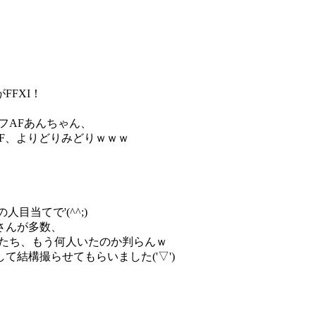
FXI！
フAFあんちゃん、
AF、よりどりみどりｗｗｗ
目当てで'(^^;)
さんが多数、
人たち、もう何人いたのか判らんｗ
結構撮らせてもらいました('▽')