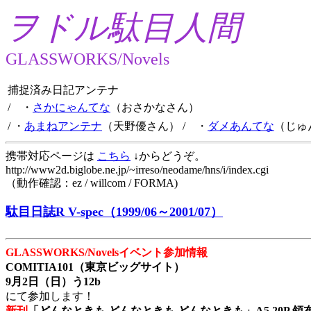
ヲドル駄目人間
GLASSWORKS/Novels
捕捉済み日記アンテナ
/ ・
さかにゃんてな
（おさかなさん）
/ ・
あまねアンテナ
（天野優さん）
/ ・
ダメあんてな
（じゅ
携帯対応ページは
こちら
↓からどうぞ。
http://www2d.biglobe.ne.jp/~irreso/neodame/hns/i/index.cgi
（動作確認：ez / willcom / FORMA)
駄目日誌R V-spec（1999/06～2001/07）
GLASSWORKS/Novelsイベント参加情報
COMITIA101（東京ビッグサイト）
9月2日（日）う12b
にて参加します！
新刊
「どんなときも どんなときも どんなときも」A5 20P 領布