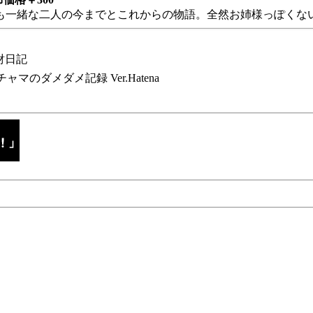
も一緒な二人の今までとこれからの物語。全然お姉様っぽくない
財日記
チャマのダメダメ記録 Ver.Hatena