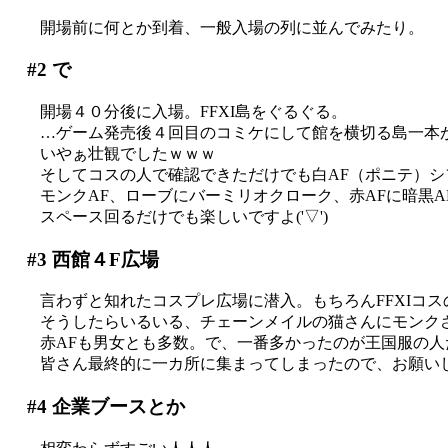
開場前に何とか到着、一般入場の列に並んでみたり。
#2
で
開場４０分後に入場。FFXI島をぐるぐる。
…ゲーム発売後４回目のコミケにして館を横切る島一本がF
いやぁ壮観でしたｗｗｗ
そしてコスの人で確認できただけでも白AF（ポニテ）シ
モンクAF、ローブにバーミリオクローク、赤AFに暗黒
スペース回るだけでも楽しいですよ('▽')
#3
西館４F広場
言わずと知れたコスプレ広場に潜入。もちろんFFXIコスの人
そうしたらいるいる、チェーンメイルの猫さんにモンク
赤AFも男女とも多数。で、一番多かったのが王国服の
皆さん最終的に一カ所に集まってしまったので、お願いして
#4
企業ブースとか