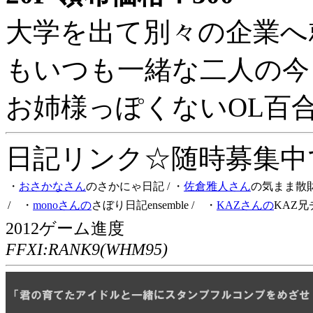
大学を出て別々の企業へ
もいつも一緒な二人の今
お姉様っぽくないOL百
日記リンク☆随時募集中です
・
おさかなさん
のさかにゃ日記
/ ・
佐倉雅人さん
の気まま散
/ ・
monoさんの
さぼり日記ensemble
/ ・
KAZさんの
KAZ兄
2012ゲーム進度
FFXI:RANK9(WHM95)