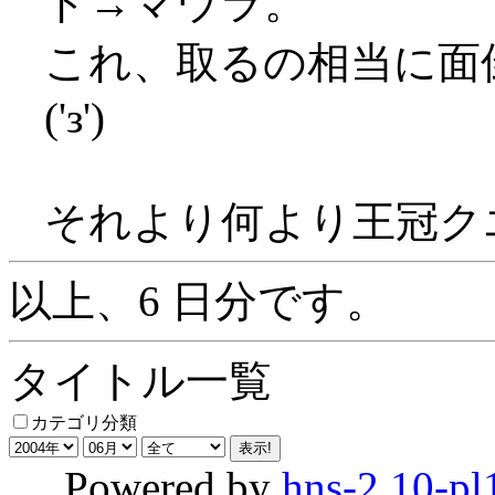
ド→マウラ。
これ、取るの相当に面
('з')
それより何より王冠ク
以上、6 日分です。
タイトル一覧
カテゴリ分類
Powered by
hns-2.10-pl