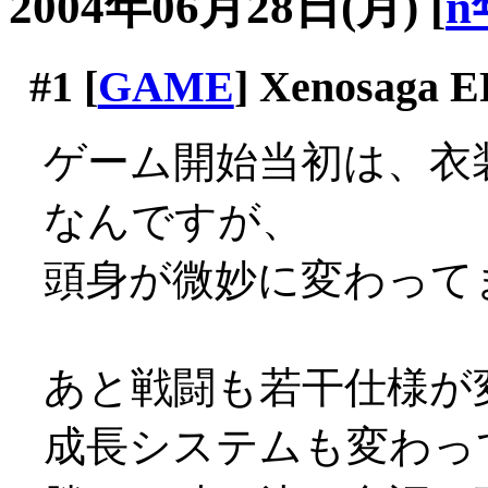
2004年06月28日(月)
[
n
#1
[
GAME
] Xenosaga E
ゲーム開始当初は、衣
なんですが、
頭身が微妙に変わってます
あと戦闘も若干仕様が
成長システムも変わっ