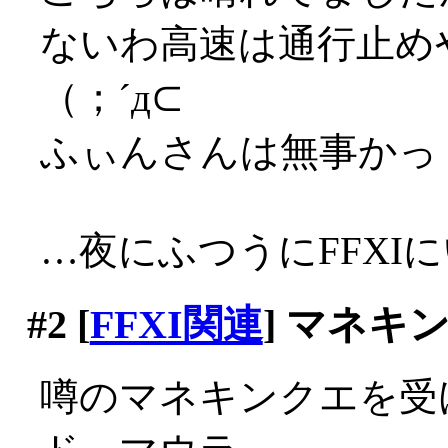
ないわ高速は通行止め
（；´д⊂
ふぃんさんは無事かっ
…夜にふつうにFFXIにい
#2
[
FFXI関連
] マネキ
噂のマネキンクエを受