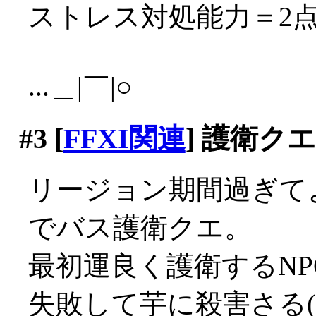
ストレス対処能力＝2
...＿|￣|○
#3
[
FFXI関連
] 護衛ク
リージョン期間過ぎて
でバス護衛クエ。
最初運良く護衛するN
失敗して芋に殺害さる(ﾟД