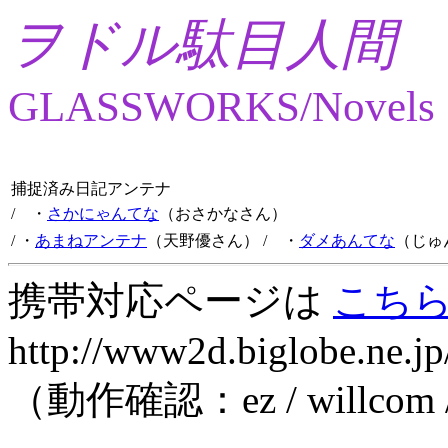
ヲドル駄目人間
GLASSWORKS/Novels
捕捉済み日記アンテナ
/ ・
さかにゃんてな
（おさかなさん）
/ ・
あまねアンテナ
（天野優さん）
/ ・
ダメあんてな
（じゅ
携帯対応ページは
こち
http://www2d.biglobe.ne.jp
（動作確認：ez / willcom 