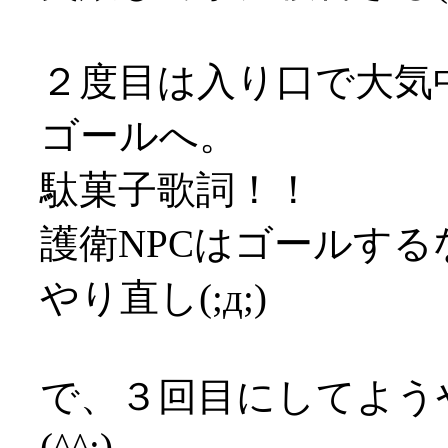
２度目は入り口で大気
ゴールへ。
駄菓子歌詞！！
護衛NPCはゴールす
やり直し(;д;)
で、３回目にしてよう
(^^;)