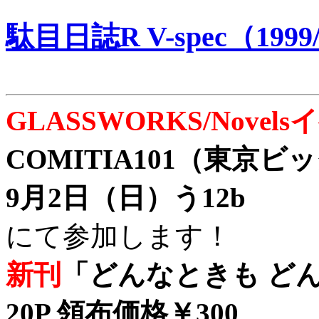
駄目日誌R V-spec（1999/
GLASSWORKS/Nove
COMITIA101（東京
9月2日（日）う12b
にて参加します！
新刊
「どんなときも どん
20P 領布価格￥300