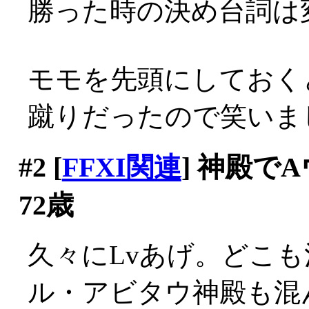
勝った時の決め台詞は変わ
モモを先頭にしておく
蹴りだったので笑いま
#2
[
FFXI関連
] 神殿で
72歳
久々にLvあげ。どこ
ル・アビタウ神殿も混