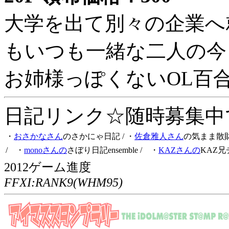
大学を出て別々の企業へ
もいつも一緒な二人の今
お姉様っぽくないOL百
日記リンク☆随時募集中です
・
おさかなさん
のさかにゃ日記
/ ・
佐倉雅人さん
の気まま散
/ ・
monoさんの
さぼり日記ensemble
/ ・
KAZさんの
KAZ兄
2012ゲーム進度
FFXI:RANK9(WHM95)