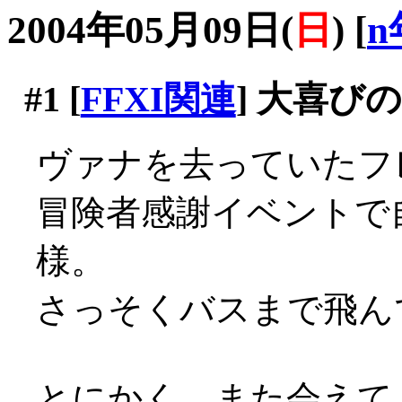
2004年05月09日(
日
)
[
n
#1
[
FFXI関連
] 大喜び
ヴァナを去っていたフレ
冒険者感謝イベントで
様。
さっそくバスまで飛ん
とにかく、また会えてよか