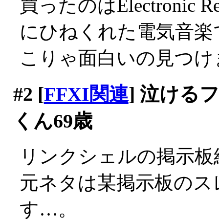
買ったのはElectronic Re
にひねくれた電気音楽でし
こりゃ面白いの見つけ
#2
[
FFXI関連
] 泣け
くん69歳
リンクシェルの掲示板
元ネタは某掲示板のス
す…。