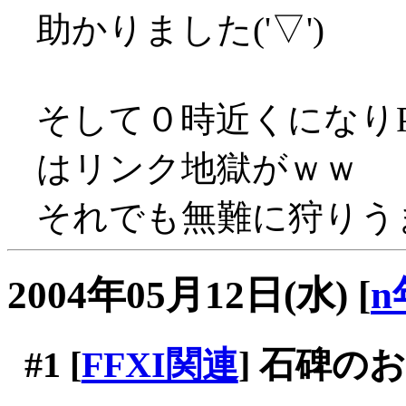
助かりました('▽')
そして０時近くになり
はリンク地獄がｗｗ
それでも無難に狩りうま
2004年05月12日(水)
[
n
#1
[
FFXI関連
] 石碑の