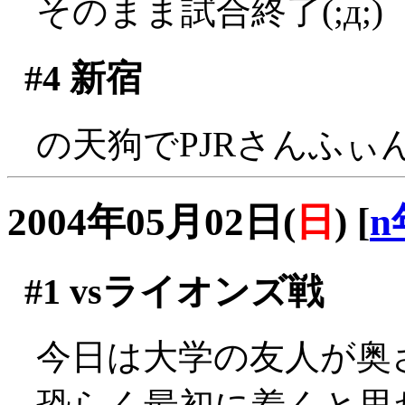
そのまま試合終了(;д;)
#4
新宿
の天狗でPJRさんふぃ
2004年05月02日(
日
)
[
n
#1
vsライオンズ戦
今日は大学の友人が奥さ