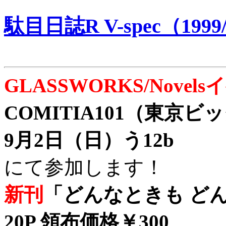
駄目日誌R V-spec（1999/
GLASSWORKS/Nove
COMITIA101（東京
9月2日（日）う12b
にて参加します！
新刊
「どんなときも どん
20P 領布価格￥300