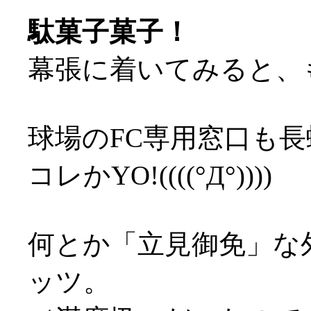
駄菓子菓子！
幕張に着いてみると、
球場のFC専用窓口も長蛇
コレかYO!((((°Д°))))
何とか「立見御免」な外
ッツ。