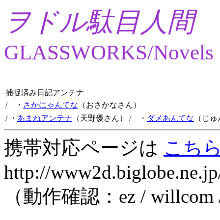
ヲドル駄目人間
GLASSWORKS/Novels
捕捉済み日記アンテナ
/ ・
さかにゃんてな
（おさかなさん）
/ ・
あまねアンテナ
（天野優さん）
/ ・
ダメあんてな
（じゅ
携帯対応ページは
こち
http://www2d.biglobe.ne.jp
（動作確認：ez / willcom 