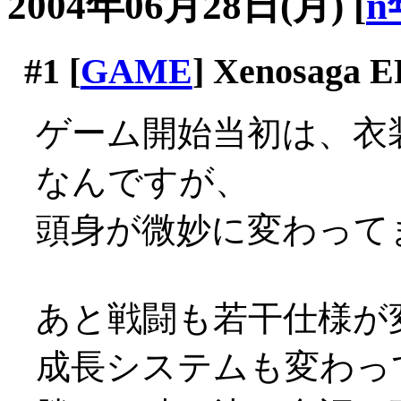
2004年06月28日(月)
[
n
#1
[
GAME
] Xenosaga E
ゲーム開始当初は、衣
なんですが、
頭身が微妙に変わってます
あと戦闘も若干仕様が
成長システムも変わっ