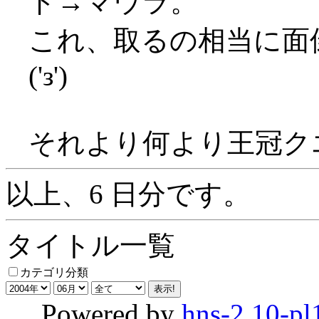
ド→マウラ。
これ、取るの相当に面
('з')
それより何より王冠ク
以上、6 日分です。
タイトル一覧
カテゴリ分類
Powered by
hns-2.10-pl