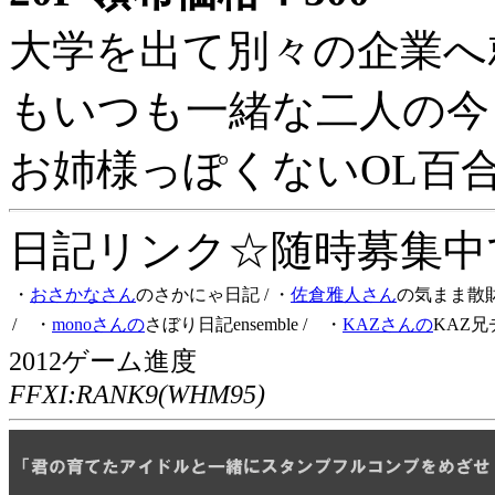
大学を出て別々の企業へ
もいつも一緒な二人の今
お姉様っぽくないOL百
日記リンク☆随時募集中です
・
おさかなさん
のさかにゃ日記
/ ・
佐倉雅人さん
の気まま散
/ ・
monoさんの
さぼり日記ensemble
/ ・
KAZさんの
KAZ兄
2012ゲーム進度
FFXI:RANK9(WHM95)