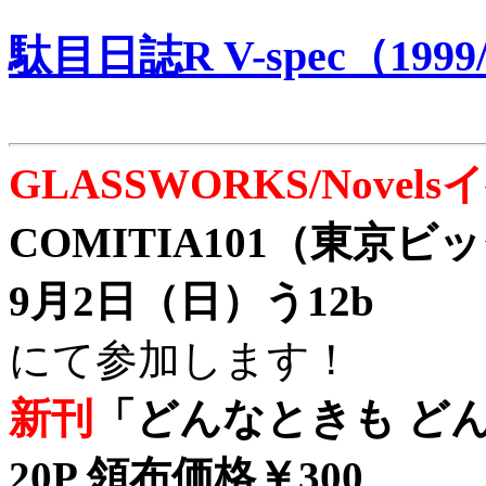
駄目日誌R V-spec（1999/
GLASSWORKS/Nove
COMITIA101（東京
9月2日（日）う12b
にて参加します！
新刊
「どんなときも どん
20P 領布価格￥300