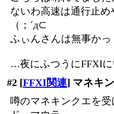
ないわ高速は通行止め
（；´д⊂
ふぃんさんは無事かっ
…夜にふつうにFFXIにい
#2
[
FFXI関連
] マネキ
噂のマネキンクエを受