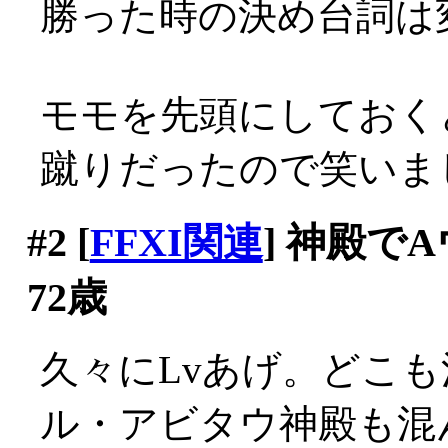
勝った時の決め台詞は変わ
モモを先頭にしておく
蹴りだったので笑いま
#2
[
FFXI関連
] 神殿で
72歳
久々にLvあげ。どこ
ル・アビタウ神殿も混