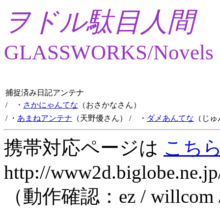
ヲドル駄目人間
GLASSWORKS/Novels
捕捉済み日記アンテナ
/ ・
さかにゃんてな
（おさかなさん）
/ ・
あまねアンテナ
（天野優さん）
/ ・
ダメあんてな
（じゅ
携帯対応ページは
こち
http://www2d.biglobe.ne.jp
（動作確認：ez / willcom 