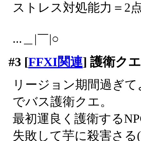
ストレス対処能力＝2
...＿|￣|○
#3
[
FFXI関連
] 護衛ク
リージョン期間過ぎて
でバス護衛クエ。
最初運良く護衛するN
失敗して芋に殺害さる(ﾟД