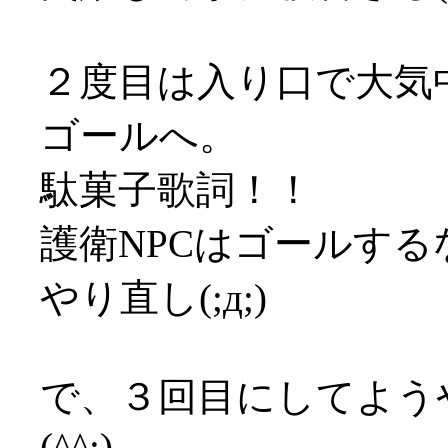
２度目は入り口で大気
ゴールへ。
駄菓子歌詞！！
護衛NPCはゴールす
やり直し(;д;)
で、３回目にしてよう
(^^;)