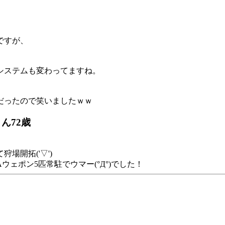
ですが、
システムも変わってますね。
だったので笑いましたｗｗ
ん72歳
場開拓('▽')
ェポン5匹常駐でウマー(°Д°)でした！