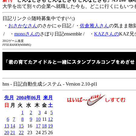
大学を出て別々の企業へ就職した今も、どこに行くにもいつ
日記リンク☆随時募集中です(^^;)
・
おさかなさん
のさかにゃ日記
/ ・
佐倉雅人さん
の気まま散
/ ・
monoさんの
さぼり日記ensemble
/ ・
KAZさんの
KAZ兄
2012ゲーム進度
FFXI:RANK9(WHM95)
hns - 日記自動生成システム - Version 2.10-pl1
先月
2004年06月
来月
日
月
火
水
木
金
土
1
2
3
4
5
6
7
8
9
10
11
12
13
14
15
16
17
18
19
20
21
22
23
24
25
26