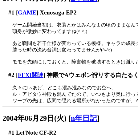
#1
[
GAME
] Xenosaga EP2
ゲーム開始当初は、衣装とかはみんな１の頃のままなん
頭身が微妙に変わってますね(^-^;)
あと戦闘も若干仕様が変わっている模様。キャラの成長
勝った時の決め台詞は変わってませんが(^-^;)
モモを先頭にしておくと、障害物を破壊するときは蹴り
#2
[
FFXI関連
] 神殿でAウェポン狩りする白たるく
久々にLvあげ。どこも混み混みなのでお空へ。
ル・アビタウ神殿も混んでたので、いつもより奥に行って狩
ワープの先は、広間で隠れる場所がなかったのですが、Aウ
2004年06月29日(火)
[
n年日記
]
#1
Let'Note CF-R2