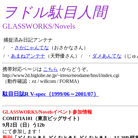
ヲドル駄目人間
GLASSWORKS/Novels
捕捉済み日記アンテナ
/ ・
さかにゃんてな
（おさかなさん）
/ ・
あまねアンテナ
（天野優さん）
/ ・
ダメあんてな
（じゅ
携帯対応ページは
こちら
↓からどうぞ。
http://www2d.biglobe.ne.jp/~irreso/neodame/hns/i/index.cgi
（動作確認：ez / willcom / FORMA)
駄目日誌R V-spec（1999/06～2001/07）
GLASSWORKS/Novelsイベント参加情報
COMITIA101（東京ビッグサイト）
9月2日（日）う12b
にて参加します！
新刊
「どんなときも どんなときも どんなときも」A5 20P 領布