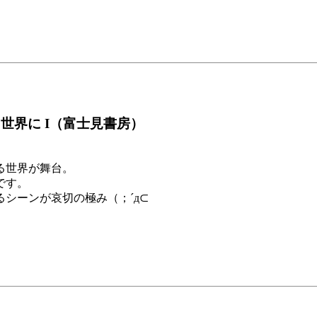
世界に I（富士見書房）
る世界が舞台。
です。
シーンが哀切の極み（；´д⊂