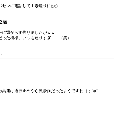
ポセンに電話して工場送りに(;д;)
2歳
ーに繋がらず焦りましたがｗｗ
だった模様。いつも通りすぎ！！（笑）
…
高速は通行止めやら激豪雨だったようですね（；´д⊂