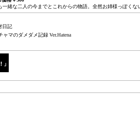
も一緒な二人の今までとこれからの物語。全然お姉様っぽくない
財日記
チャマのダメダメ記録 Ver.Hatena