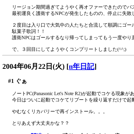
リージョン期間過ぎてようやく再オファーできたのでバ
最初運良く護衛するNPCが発生したものの、停止に失敗して
２度目は入り口で大気中の人たちと合流して順調にゴー
駄菓子歌詞！！
護衛NPCはゴールするなり帰ってしまってもう一度やり直し(
で、３回目にしてようやくコンプリートしました(^^;)
2004年06月22日(火)
[
n年日記
]
#1
ぐぁ
ノートPC(Panasonic Let's Note R2)が起動でコケる
今日はついに起動でコケてリブートを繰り返すだけで起動
やむなくリカバリーで再インストール。。。
とりあえず大丈夫かな？？