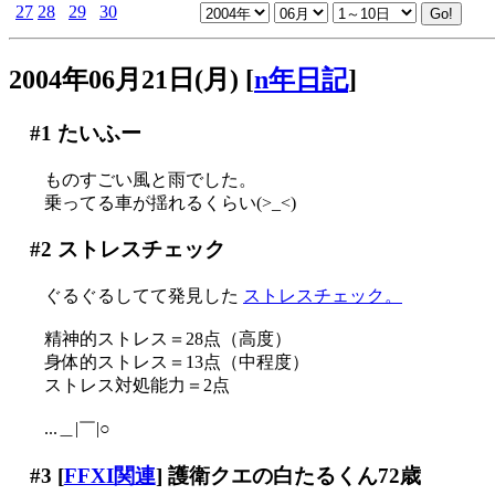
27
28
29
30
2004年06月21日(月)
[
n年日記
]
#1
たいふー
ものすごい風と雨でした。
乗ってる車が揺れるくらい(>_<)
#2
ストレスチェック
ぐるぐるしてて発見した
ストレスチェック。
精神的ストレス＝28点（高度）
身体的ストレス＝13点（中程度）
ストレス対処能力＝2点
...＿|￣|○
#3
[
FFXI関連
] 護衛クエの白たるくん72歳