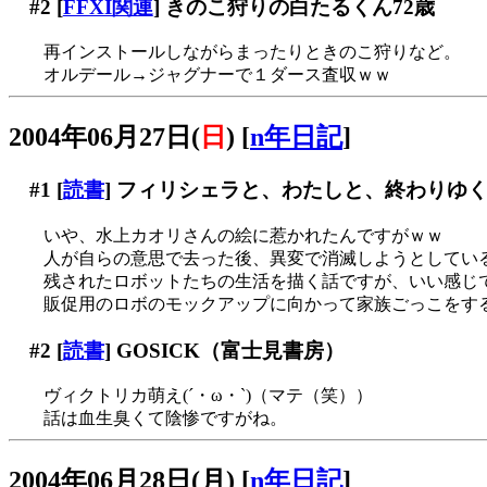
#2
[
FFXI関連
] きのこ狩りの白たるくん72歳
再インストールしながらまったりときのこ狩りなど。
オルデール→ジャグナーで１ダース査収ｗｗ
2004年06月27日(
日
)
[
n年日記
]
#1
[
読書
] フィリシェラと、わたしと、終わりゆく
いや、水上カオリさんの絵に惹かれたんですがｗｗ
人が自らの意思で去った後、異変で消滅しようとしてい
残されたロボットたちの生活を描く話ですが、いい感じ
販促用のロボのモックアップに向かって家族ごっこをする
#2
[
読書
] GOSICK（富士見書房）
ヴィクトリカ萌え(´・ω・`)（マテ（笑））
話は血生臭くて陰惨ですがね。
2004年06月28日(月)
[
n年日記
]