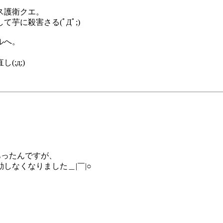
ス護衛クエ。
芋に殺害さる(ﾟДﾟ;)
ルへ。
;д;)
現象があったんですが、
しなくなりました＿|￣|○