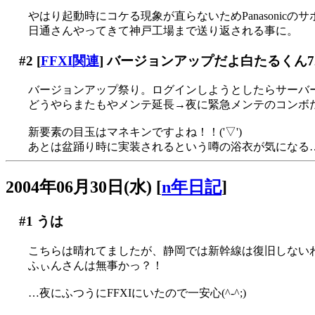
やはり起動時にコケる現象が直らないためPanasonicのサ
日通さんやってきて神戸工場まで送り返される事に。
#2
[
FFXI関連
] バージョンアップだよ白たるくん7
バージョンアップ祭り。ログインしようとしたらサーバ
どうやらまたもやメンテ延長→夜に緊急メンテのコンボ
新要素の目玉はマネキンですよね！！('▽')
あとは盆踊り時に実装されるという噂の浴衣が気になる
2004年06月30日(水)
[
n年日記
]
#1
うは
こちらは晴れてましたが、静岡では新幹線は復旧しないわ
ふぃんさんは無事かっ？！
…夜にふつうにFFXIにいたので一安心(^-^;)