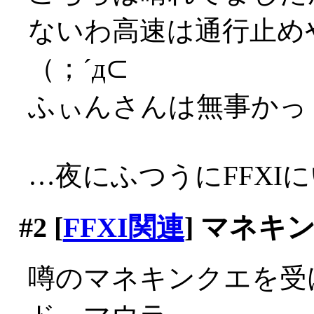
ないわ高速は通行止め
（；´д⊂
ふぃんさんは無事かっ
…夜にふつうにFFXIにい
#2
[
FFXI関連
] マネキ
噂のマネキンクエを受