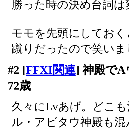
勝った時の決め台詞は変わ
モモを先頭にしておく
蹴りだったので笑いま
#2
[
FFXI関連
] 神殿で
72歳
久々にLvあげ。どこ
ル・アビタウ神殿も混