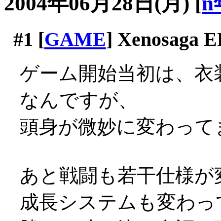
2004年06月28日(月)
[
n
#1
[
GAME
] Xenosaga E
ゲーム開始当初は、衣
なんですが、
頭身が微妙に変わってます
あと戦闘も若干仕様が
成長システムも変わっ