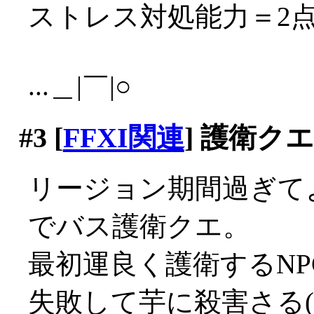
ストレス対処能力＝2
...＿|￣|○
#3
[
FFXI関連
] 護衛ク
リージョン期間過ぎて
でバス護衛クエ。
最初運良く護衛するN
失敗して芋に殺害さる(ﾟД