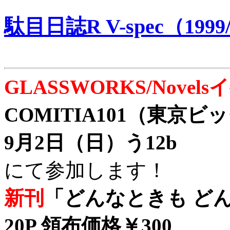
駄目日誌R V-spec（1999/
GLASSWORKS/Nove
COMITIA101（東京
9月2日（日）う12b
にて参加します！
新刊
「どんなときも どん
20P 領布価格￥300