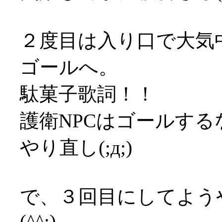
２度目は入り口で大気
ゴールへ。
駄菓子歌詞！！
護衛NPCはゴールす
やり直し(;д;)
で、３回目にしてよう
(^^;)