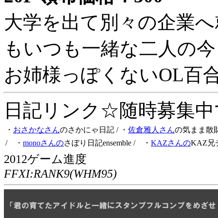
大学を出て別々の企業へ
もいつも一緒な二人の今
お姉様っぽくないOL百
日記リンク☆随時募集中です
・
おさかなさん
のさかにゃ日記
/ ・
佐倉雅人さん
の気まま散
/ ・
monoさんの
さぼり日記ensemble
/ ・
KAZさんの
KAZ兄
2012ゲーム進度
FFXI:RANK9(WHM95)