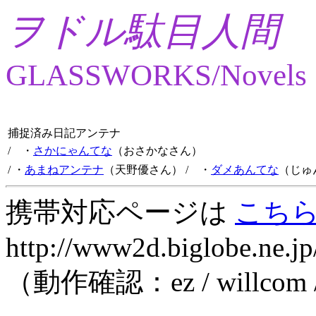
ヲドル駄目人間
GLASSWORKS/Novels
捕捉済み日記アンテナ
/ ・
さかにゃんてな
（おさかなさん）
/ ・
あまねアンテナ
（天野優さん）
/ ・
ダメあんてな
（じゅ
携帯対応ページは
こち
http://www2d.biglobe.ne.jp
（動作確認：ez / willcom 