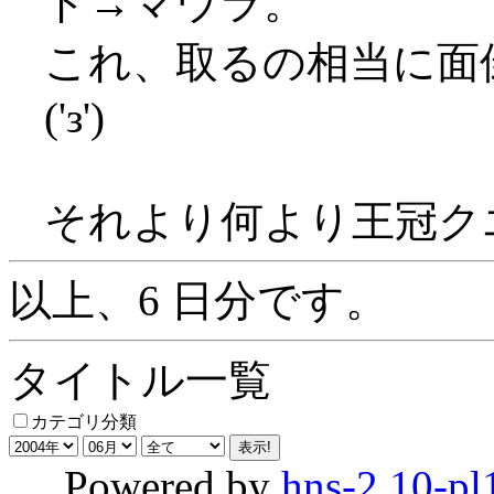
ド→マウラ。
これ、取るの相当に面
('з')
それより何より王冠ク
以上、6 日分です。
タイトル一覧
カテゴリ分類
Powered by
hns-2.10-pl