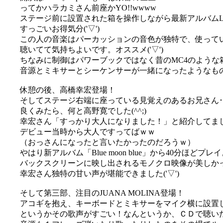
ってかハラカミさん前座かYO!!wwww
ステージ前に設置された箱を操作しながら最新アルバムLu
すっごいお得気分('▽')
この人の音楽はパーカッションの音色が独特で、使ってい
聴いてて気持ちよいです。オススメ('▽')
ちなみに制御はパワーブックではなく昔のMC4のような
音源とミキサーとシーケンサーが一緒になったようなもの
休憩の後、高橋幸宏登場！
そしてステージ右端に座っている見覚えのあるお兄さん･
良くみたら、何と高野寛でした(^^;)
幸宏さん「すっかり大人になりました！」と紹介してま
デビュー当時から大人ですってばｗｗ
（おっさんになったと言いたかったのだろうｗ）
やはり新アルバム「Blue moon blue」から40分ほどプレ
バックスクリーンに映し出されるモノクロ映像が美しか
幸宏さん独特の甘い声が堪能できました('▽')
そして第三部、注目のJUANA MOLINA登場！
アコギを抱え、キーボードとミキサーをマイク横に設置
というかその歌声がすごい！なんというか、ＣＤで聴い