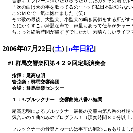
音源も１フレーズ弾いたり歌ったりしたのをその場でル
「次の曲は犬の事を歌ってるの･･･って私日本語知らな
このＭＣで一気に惚れました（笑）
その歌の最後、大型犬、小型犬の鳴き真似をする所がす
とにかくすごい綺麗な声で、声量もあって仕草がチャー
ちょっと終演時間が遅すぎでしたが、素晴らしいライブ
2006年07月22日(
土
)
[
n年日記
]
#1
群馬交響楽団第４２９回定期演奏会
指揮：尾高忠明
管弦楽：群馬交響楽団
会場：群馬音楽センター
１：A.ブルックナー 交響曲第八番ハ短調
尾高忠明によるブルックナー最長の交響曲第八番の登場です(
気合いの１曲のみのプログラム！（演奏時間８０分以上
ブルックナーの音楽とゆーのは事前の解説にもありまし