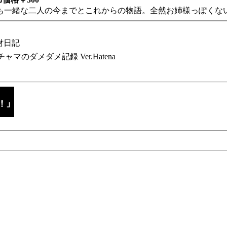
も一緒な二人の今までとこれからの物語。全然お姉様っぽくない
財日記
チャマのダメダメ記録 Ver.Hatena