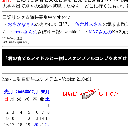
大学を出て別々の企業へ就職した今も、どこに行くにもいつ
日記リンク☆随時募集中です(^^;)
・
おさかなさん
のさかにゃ日記
/ ・
佐倉雅人さん
の気まま散
/ ・
monoさんの
さぼり日記ensemble
/ ・
KAZさんの
KAZ兄
2012ゲーム進度
FFXI:RANK9(WHM95)
hns - 日記自動生成システム - Version 2.10-pl1
先月
2006年07月
来月
日
月
火
水
木
金
土
1
2
3
4
5
6
7
8
9
10
11
12
13
14
15
16
17
18
19
20
21
22