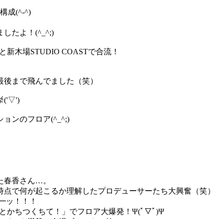
(^-^)
よ！(^_^;)
木場STUDIO COASTで合流！
最後まで飛んでました（笑）
▽')
のフロア(^_^;)
た春香さん…。
時点で何が起こるか理解したプロデューサーたち大興奮（笑）
━━ッ！！！
かちつくちて！」でフロア大爆発！Ψ(ﾟ▽ﾟ)Ψ