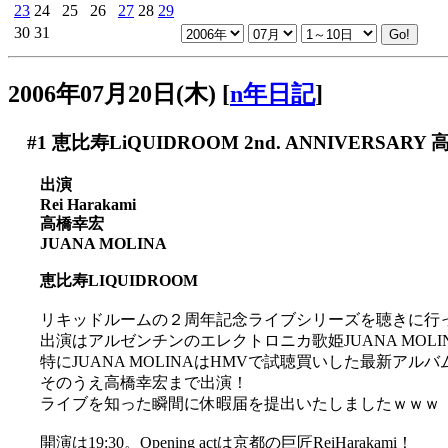
23
24
25
26
27
28
29
30
31
2006年07月20日(木)
[
n年日記
]
#1
恵比寿LiQUIDROOM 2nd. ANNIVERSARY 
出演
Rei Harakami
高橋幸宏
JUANA MOLINA
恵比寿LIQUIDROOM
リキッドルームの２周年記念ライブシリーズを聴きに行
出演はアルゼンチンのエレクトロニカ歌姫JUANA MOL
特にJUANA MOLINAはHMVで試聴買いした最新アル
そのうえ高橋幸宏まで出演！
ライブを知った瞬間に休暇届を提出いたしましたｗｗｗ
開演は19:30。Opening actは京都の巨匠ReiHarakami！