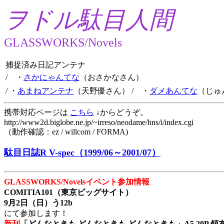
ヲドル駄目人間
GLASSWORKS/Novels
捕捉済み日記アンテナ
/ ・
さかにゃんてな
（おさかなさん）
/ ・
あまねアンテナ
（天野優さん）
/ ・
ダメあんてな
（じゅ
携帯対応ページは
こちら
↓からどうぞ。
http://www2d.biglobe.ne.jp/~irreso/neodame/hns/i/index.cgi
（動作確認：ez / willcom / FORMA)
駄目日誌R V-spec（1999/06～2001/07）
GLASSWORKS/Novelsイベント参加情報
COMITIA101（東京ビッグサイト）
9月2日（日）う12b
にて参加します！
新刊
「どんなときも どんなときも どんなときも」A5 20P 領布