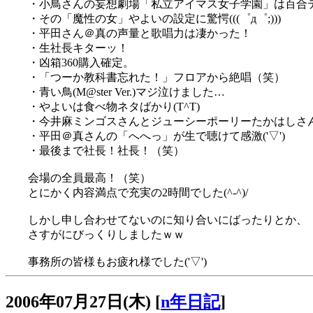
・小鳥さんの妄想劇場「私立アイマス女子学園」は百合
・その「魔性の女」やよいの設定に驚愕(((゜д゜;)))
・平田さん＠真の声量と歌唱力は凄かった！
・生社長キターッ！
・凶箱360購入確定。
・「つーか教科書忘れた！」フロアから絶唱（笑）
・青い鳥(M@ster Ver.)マジ泣けました…
・やよいは食べ物ネタばかり(T^T)
・今井麻ミンゴスさんとジューシーポーリーたかはしさ
・平田＠真さんの「へへっ」が生で聴けて感激('▽')
・最後まで社長！社長！（笑）
会場の全員最高！（笑）
とにかく内容満点で充実の2時間でした(^-^)/
しかし申し合わせてないのに知り合いにばったりとか、
さすがにびっくりしましたｗｗ
事務所の皆様もお疲れ様でした('▽')
2006年07月27日(木)
[
n年日記
]