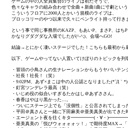
ゲームの中の人全員集合のライブは初だそうで、
色々なキャラの組み合わせで全曲＋新曲1曲に寸劇という構成
こういうフロアに2000人とかいう規模のライブは、
ブロッコリーのやつ以来で久々にペンライト持って行きました
という事で同じ事務所のKAZP、もあいP、まさP、はちPと新
かなりグダグダな入場でしたが(^-^;)、会場へGO!
結論→とにかく凄いステージでした！こちらも最初から
以下、ゲームやってない人置いてけぼりのトピックを列挙('
・冒頭の小鳥さんの生ナレーションからもうヤバいテンション
・社長！社長！（笑）
・9:02PM、あず×まこは中の人公認となりました(*´Д｀*)
・釘宮ツンデレラ最高（笑）
・いじめ役の似合いすぎるたかはし＠あずささん。
・春香はやはり黒かった…。
・ついにステージ上でも「没個性」と公言されてしまっ
・平田＠真さんと一緒に下田麻美＠亜美真美が出てきた
・エージェント夜を往くキタ━━━━━(・∀・)━━━
・亜美真美の「悦びウォォォォッ！」で期待度MAX→「と