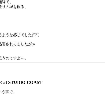
無縁で、
造りの城を観る、
うな感じでした('▽')
熟睡されてましたがｗ
思うのですよ～。
 at STUDIO COAST
という事で、