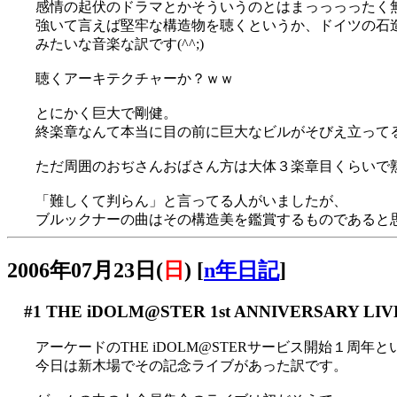
感情の起伏のドラマとかそういうのとはまっっっったく
強いて言えば堅牢な構造物を聴くというか、ドイツの石
みたいな音楽な訳です(^^;)
聴くアーキテクチャーか？ｗｗ
とにかく巨大で剛健。
終楽章なんて本当に目の前に巨大なビルがそびえ立ってるよ
ただ周囲のおぢさんおばさん方は大体３楽章目くらいで
「難しくて判らん」と言ってる人がいましたが、
ブルックナーの曲はその構造美を鑑賞するものであると
2006年07月23日(
日
)
[
n年日記
]
#1
THE iDOLM@STER 1st ANNIVERSARY LIVE
アーケードのTHE iDOLM@STERサービス開始１周年
今日は新木場でその記念ライブがあった訳です。