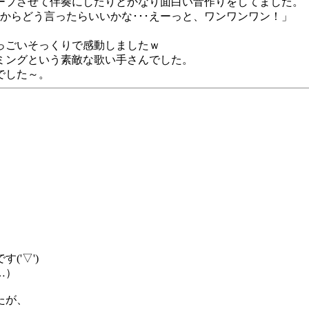
ープさせて伴奏にしたりとかなり面白い音作りをしてました。
いからどう言ったらいいかな･･･えーっと、ワンワンワン！」
っごいそっくりで感動しましたｗ
ミングという素敵な歌い手さんでした。
でした～。
'▽')
…）
たが、