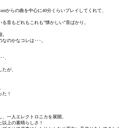
stからの曲を中心に40分くらいプレイしてくれて、
る音もどれもこれも”懐かしい”音ばかり。
箱。
なのかなコレは･･･。
･･、
したが、
イ。
った！
し、一人エレクトロニカを展開。
た以上の素晴らしさ！