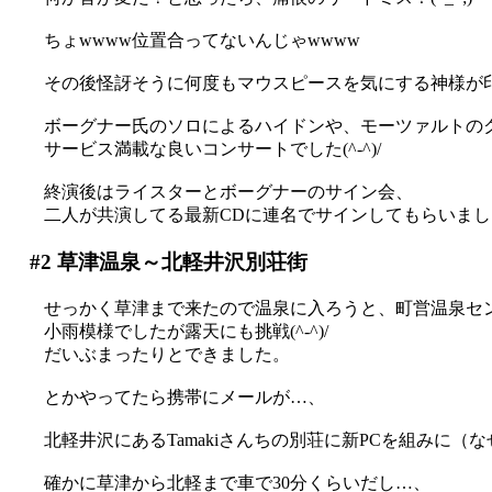
ちょwwww位置合ってないんじゃwwww
その後怪訝そうに何度もマウスピースを気にする神様が印象的
ボーグナー氏のソロによるハイドンや、モーツァルトの
サービス満載な良いコンサートでした(^-^)/
終演後はライスターとボーグナーのサイン会、
二人が共演してる最新CDに連名でサインしてもらいました(^
#2
草津温泉～北軽井沢別荘街
せっかく草津まで来たので温泉に入ろうと、町営温泉セ
小雨模様でしたが露天にも挑戦(^-^)/
だいぶまったりとできました。
とかやってたら携帯にメールが…、
北軽井沢にあるTamakiさんちの別荘に新PCを組みに（な
確かに草津から北軽まで車で30分くらいだし…、