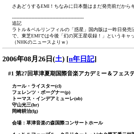
さあどうするEMI！ちなみに日本盤はまだ発売前だから
------------------------------------------------
追記
ラトル＆ベルリンフィルの「惑星」国内版は一昨日発売済みだ
で、東芝EMIでは今後「幻の冥王星収録！」というキャッチコピ
（NHKのニュースよりｗ）
2006年08月26日(
土
)
[
n年日記
]
#1
第27回草津夏期国際音楽アカデミー＆フェス
カール・ライスター(cl)
フェレンツ・ボーグナー(p)
トーマス・インデアミューレ(ob)
守山光三(hr)
岡崎耕治(fg)
会場：草津音楽の森国際コンサートホール