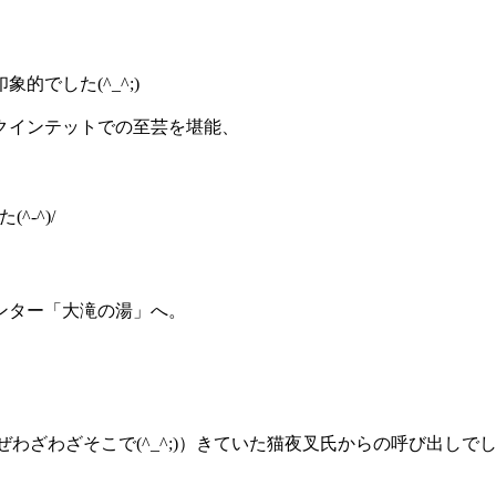
でした(^_^;)
クインテットでの至芸を堪能、
-^)/
ンター「大滝の湯」へ。
ぜわざわざそこで(^_^;)）きていた猫夜叉氏からの呼び出しでし