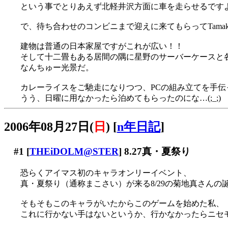
という事でとりあえず北軽井沢方面に車を走らせるですよ(^
で、待ち合わせのコンビニまで迎えに来てもらってTama
建物は普通の日本家屋ですがこれが広い！！
そして十二畳もある居間の隅に星野のサーバーケースと各種パ
なんちゅー光景だ。
カレーライスをご馳走になりつつ、PCの組み立てを手伝
うう、日曜に用なかったら泊めてもらったのにな…(;_;)
2006年08月27日(
日
)
[
n年日記
]
#1
[
THEiDOLM@STER
] 8.27真・夏祭り
恐らくアイマス初のキャラオンリーイベント、
真・夏祭り（通称まこさい）が来る8/29の菊地真さん
そもそもこのキャラがいたからこのゲームを始めた私、
これに行かない手はないというか、行かなかったらニセモノで