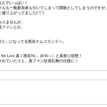
は人でいっぱい！
クルも一般参加者も引いてしまって閑散としてしまうのですが
り上がってました('▽')
ありませんが、
真ファンとか、
夏祭り」になってる熊谷ナムコランドへ。
e Love 真！熊谷NL」(8/30～）と真祭り状態！
されていたりと、真ファン狂喜乱舞の仕様に！