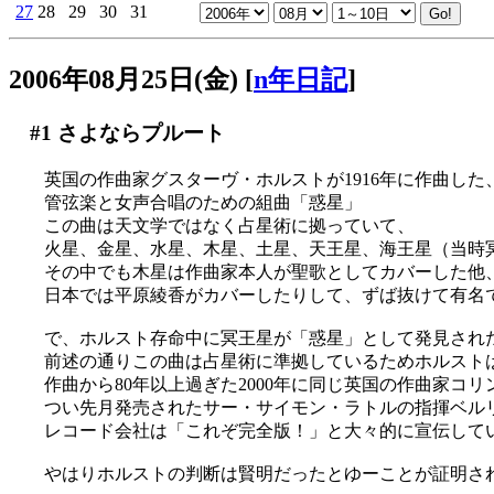
27
28
29
30
31
2006年08月25日(金)
[
n年日記
]
#1
さよならプルート
英国の作曲家グスターヴ・ホルストが1916年に作曲した
管弦楽と女声合唱のための組曲「惑星」
この曲は天文学ではなく占星術に拠っていて、
火星、金星、水星、木星、土星、天王星、海王星（当時
その中でも木星は作曲家本人が聖歌としてカバーした他
日本では平原綾香がカバーしたりして、ずば抜けて有名
で、ホルスト存命中に冥王星が「惑星」として発見され
前述の通りこの曲は占星術に準拠しているためホルスト
作曲から80年以上過ぎた2000年に同じ英国の作曲家
つい先月発売されたサー・サイモン・ラトルの指揮ベル
レコード会社は「これぞ完全版！」と大々的に宣伝して
やはりホルストの判断は賢明だったとゆーことが証明され