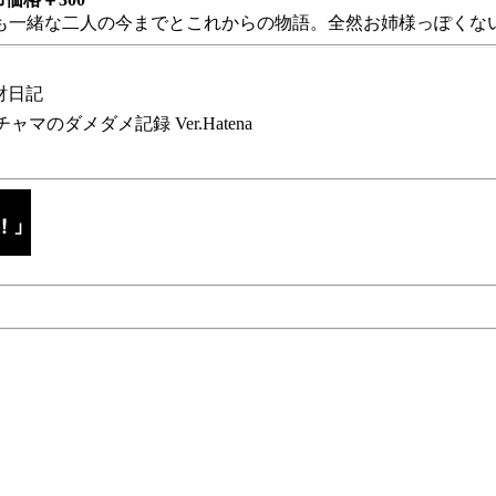
も一緒な二人の今までとこれからの物語。全然お姉様っぽくない
財日記
チャマのダメダメ記録 Ver.Hatena