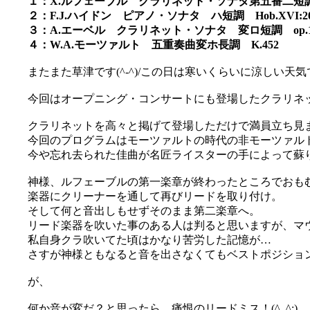
１：X.ルフェーブル クラリネット・ソナタ第五番二短
２：F.J.ハイドン ピアノ・ソナタ ハ短調 Hob.XVI:2
３：A.エーベル クラリネット・ソナタ 変ロ短調 op.1
４：W.A.モーツァルト 五重奏曲変ホ長調 K.452
またまた草津です(^-^)/この日は寒いくらいに涼しい天
今回はオープニング・コンサートにも登場したクラリネット
クラリネットを高々と掲げて登場しただけで満員立ち見まで
今回のプログラムはモーツァルトの時代の非モーツァル
今や忘れ去られた佳曲が名匠ライスターの手によって蘇
神様、ルフェーブルの第一楽章が終わったところでおも
楽器にクリーナーを通して再びリードを取り付け。
そして何と音出しもせずそのまま第二楽章へ。
リード楽器を吹いた事のある人は判ると思いますが、マ
私自身クラ吹いてた頃はかなり苦労した記憶が…
さすが神様ともなると音を出さなくてもベストポジショ
が、
何か音が変だ？と思ったら、痛恨のリードミス！(^_^;)