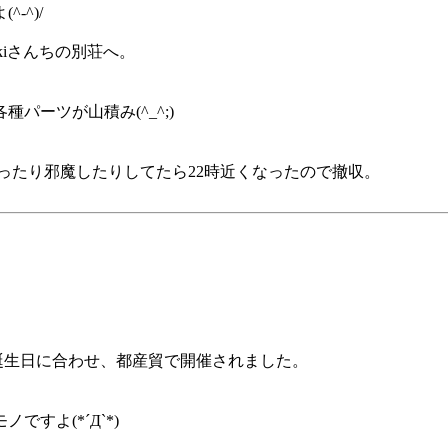
-^)/
kiさんちの別荘へ。
ーツが山積み(^_^;)
ったり邪魔したりしてたら22時近くなったので撤収。
の誕生日に合わせ、都産貿で開催されました。
すよ(*´Д`*)