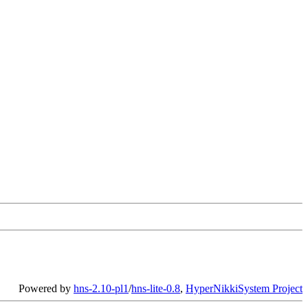
、
Powered by
hns-2.10-pl1
/
hns-lite-0.8
,
HyperNikkiSystem Project