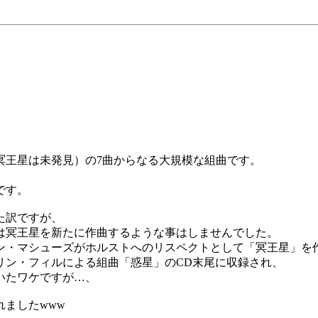
、
冥王星は未発見）の7曲からなる大規模な組曲です。
、
です。
た訳ですが、
は冥王星を新たに作曲するような事はしませんでした。
コリン・マシューズがホルストへのリスペクトとして「冥王星」を
リン・フィルによる組曲「惑星」のCD末尾に収録され、
いたワケですが…、
ましたwww