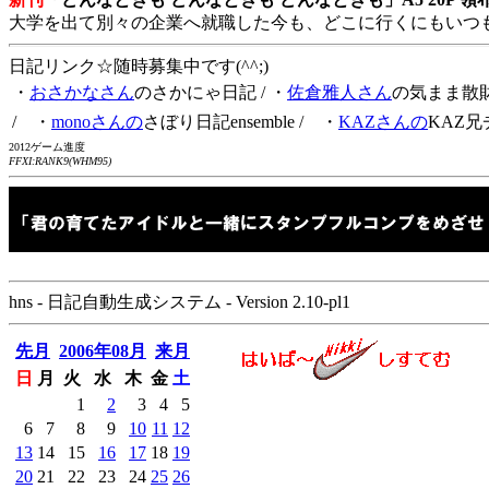
大学を出て別々の企業へ就職した今も、どこに行くにもいつ
日記リンク☆随時募集中です(^^;)
・
おさかなさん
のさかにゃ日記
/ ・
佐倉雅人さん
の気まま散
/ ・
monoさんの
さぼり日記ensemble
/ ・
KAZさんの
KAZ兄
2012ゲーム進度
FFXI:RANK9(WHM95)
hns - 日記自動生成システム - Version 2.10-pl1
先月
2006年08月
来月
日
月
火
水
木
金
土
1
2
3
4
5
6
7
8
9
10
11
12
13
14
15
16
17
18
19
20
21
22
23
24
25
26