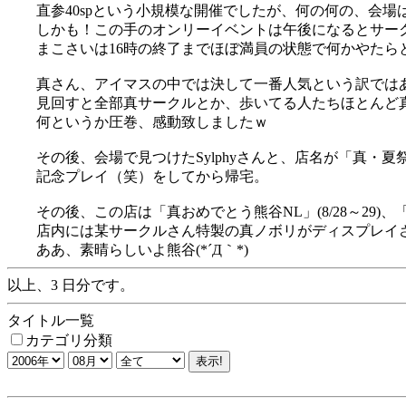
直参40spという小規模な開催でしたが、何の何の、会場
しかも！この手のオンリーイベントは午後になるとサー
まこさいは16時の終了までほぼ満員の状態で何かやたらと盛
真さん、アイマスの中では決して一番人気という訳では
見回すと全部真サークルとか、歩いてる人たちほとんど
何というか圧巻、感動致しましたｗ
その後、会場で見つけたSylphyさんと、店名が「真・
記念プレイ（笑）をしてから帰宅。
その後、この店は「真おめでとう熊谷NL」(8/28～29)、「W
店内には某サークルさん特製の真ノボリがディスプレイ
ああ、素晴らしいよ熊谷(*´Д｀*)
以上、3 日分です。
タイトル一覧
カテゴリ分類