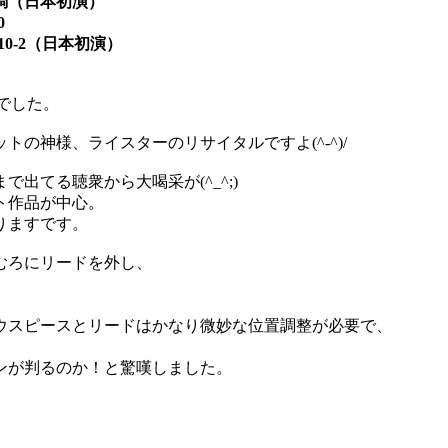
調（日本初演）
0
0-2（日本初演）
気でした。
の神様、ライスターのリサイタルですよ(^-^)/
出てる聴衆から大喝采が(^_^;)
ト作品が中心。
りますです。
むろにリードを外し、
ウスピースとリードはかなり微妙な位置調整が必要で、
ンが判るのか！と驚嘆しました。