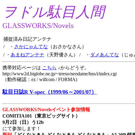
ヲドル駄目人間
GLASSWORKS/Novels
捕捉済み日記アンテナ
/ ・
さかにゃんてな
（おさかなさん）
/ ・
あまねアンテナ
（天野優さん）
/ ・
ダメあんてな
（じゅ
携帯対応ページは
こちら
↓からどうぞ。
http://www2d.biglobe.ne.jp/~irreso/neodame/hns/i/index.cgi
（動作確認：ez / willcom / FORMA)
駄目日誌R V-spec（1999/06～2001/07）
GLASSWORKS/Novelsイベント参加情報
COMITIA101（東京ビッグサイト）
9月2日（日）う12b
にて参加します！
新刊
「どんなときも どんなときも どんなときも」A5 20P 領布