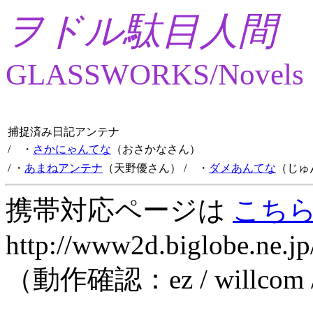
ヲドル駄目人間
GLASSWORKS/Novels
捕捉済み日記アンテナ
/ ・
さかにゃんてな
（おさかなさん）
/ ・
あまねアンテナ
（天野優さん）
/ ・
ダメあんてな
（じゅ
携帯対応ページは
こち
http://www2d.biglobe.ne.jp
（動作確認：ez / willcom 