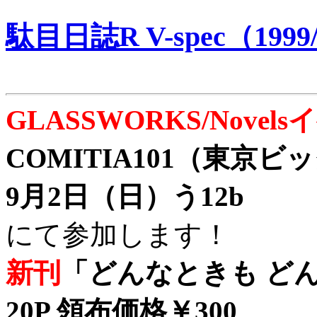
駄目日誌R V-spec（1999/
GLASSWORKS/Nove
COMITIA101（東京
9月2日（日）う12b
にて参加します！
新刊
「どんなときも どん
20P 領布価格￥300