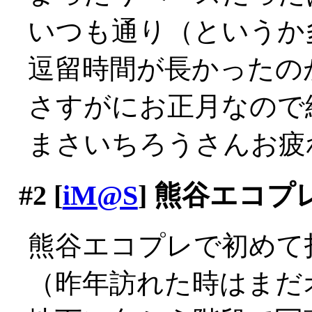
いつも通り（というか
逗留時間が長かったの
さすがにお正月なので
まさいちろうさんお疲れ様
#2
[
iM@S
] 熊谷エコプ
熊谷エコプレで初めて打っ
（昨年訪れた時はまだオ