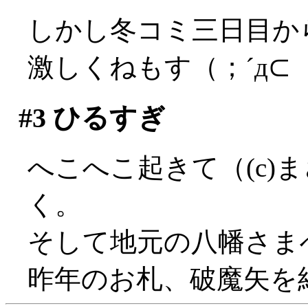
しかし冬コミ三日目か
激しくねもす（；´д⊂
#3
ひるすぎ
へこへこ起きて（(c)
く。
そして地元の八幡さま
昨年のお札、破魔矢を