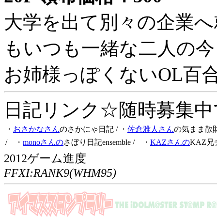
大学を出て別々の企業へ
もいつも一緒な二人の今
お姉様っぽくないOL百
日記リンク☆随時募集中です
・
おさかなさん
のさかにゃ日記
/ ・
佐倉雅人さん
の気まま散
/ ・
monoさんの
さぼり日記ensemble
/ ・
KAZさんの
KAZ兄
2012ゲーム進度
FFXI:RANK9(WHM95)