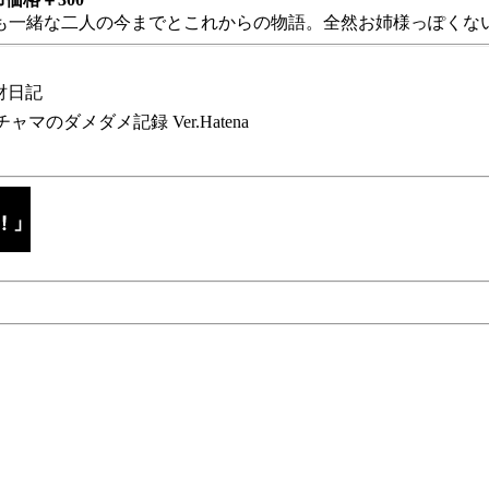
も一緒な二人の今までとこれからの物語。全然お姉様っぽくない
財日記
チャマのダメダメ記録 Ver.Hatena