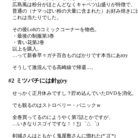
広島風は粉分がほとんどなくキャベツ山盛りが特徴で、
普通の（ナマっぽい粉の大量に含まれた）お好み焼きに比べて
これは当たりでした。
その後Loftのコミックコーナーを物色。
・最後の制服第3巻
・青い花第2巻
以上を購入。
…って新春早々ガチ百合ものばかりです本当にあr(ry
そうして激混んでる高崎線で帰還…。
#2
ミツバチには針g(ry
せっかく正月休みですし？貯め込んでいたDVDを消化。
でも観るのはストロベリー・パニックｗ
全巻買ってるのにようやく第7話とかですが、
…いきなりスゴイですな！！∑(゜△゜;)
剣城さんはともかく鬼屋敷さんに惚れた(*´Д`*)