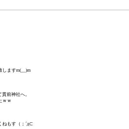
ますm(__)m
って貫前神社へ。
たｗｗ
ねもす（；´д⊂