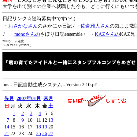
大学を出て別々の企業へ就職した今も、どこに行くにもいつ
日記リンク☆随時募集中です(^^;)
・
おさかなさん
のさかにゃ日記
/ ・
佐倉雅人さん
の気まま散
/ ・
monoさんの
さぼり日記ensemble
/ ・
KAZさんの
KAZ兄
2012ゲーム進度
FFXI:RANK9(WHM95)
hns - 日記自動生成システム - Version 2.10-pl1
先月
2007年01月
来月
日
月
火
水
木
金
土
1
2
3
4
5
6
7
8
9
10
11
12
13
14
15
16
17
18
19
20
21
22
23
24
25
26
27