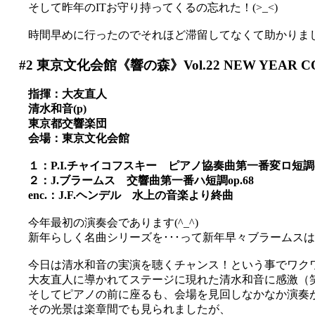
そして昨年のITお守り持ってくるの忘れた！(>_<)
時間早めに行ったのでそれほど滞留してなくて助かりました(
#2
東京文化会館《響の森》Vol.22 NEW YEAR CO
指揮：大友直人
清水和音(p)
東京都交響楽団
会場：東京文化会館
１：P.I.チャイコフスキー ピアノ協奏曲第一番変ロ短調op
２：J.ブラームス 交響曲第一番ハ短調op.68
enc.：J.F.ヘンデル 水上の音楽より終曲
今年最初の演奏会であります(^_^)
新年らしく名曲シリーズを･･･って新年早々ブラームスは渋
今日は清水和音の実演を聴くチャンス！という事でワク
大友直人に導かれてステージに現れた清水和音に感激（
そしてピアノの前に座るも、会場を見回しなかなか演奏
その光景は楽章間でも見られましたが、