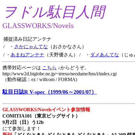
ヲドル駄目人間
GLASSWORKS/Novels
捕捉済み日記アンテナ
/ ・
さかにゃんてな
（おさかなさん）
/ ・
あまねアンテナ
（天野優さん）
/ ・
ダメあんてな
（じゅ
携帯対応ページは
こちら
↓からどうぞ。
http://www2d.biglobe.ne.jp/~irreso/neodame/hns/i/index.cgi
（動作確認：ez / willcom / FORMA)
駄目日誌R V-spec（1999/06～2001/07）
GLASSWORKS/Novelsイベント参加情報
COMITIA101（東京ビッグサイト）
9月2日（日）う12b
にて参加します！
新刊
「どんなときも どんなときも どんなときも」A5 20P 領布