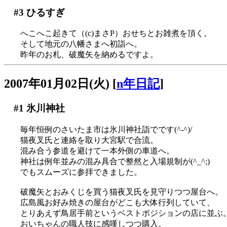
#3
ひるすぎ
へこへこ起きて（(c)まさP）おせちとお雑煮を頂く。
そして地元の八幡さまへ初詣へ。
昨年のお札、破魔矢を納めるですよ。
2007年01月02日(火)
[
n年日記
]
#1
氷川神社
毎年恒例のさいたま市は氷川神社詣でです(^-^)/
猫夜叉氏と連絡を取り大宮駅で合流。
混み合う参道を避けて一本外側の車道へ。
神社は例年並みの混み具合で整然と入場規制が(^_^;)
でもスムーズに参拝できました。
破魔矢とおみくじを買う猫夜叉氏を見守りつつ屋台へ。
広島風お好み焼きの屋台がどこも大体行列していて、
とりあえず鳥居手前というベストポジションの店に並ぶ
おいちゃんの職人技に感嘆しつつ購入。