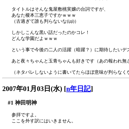
タイトルはそんな鬼屋敷桃実嬢の台詞ですが、
あなた榎本三恵子ですかｗｗｗ
（古過ぎて誰も判らないな(iдi)）
しかしこんな黒い話だったのかコレ！
どんな学園だよｗｗｗ
という事で今後の二人の活躍（暗躍？）に期待したいデ
あと夜々ちゃんと玉青ちゃんも好きです（あの報われ無
（ネタバレしないように書いてたらほぼ意味が判らなく
2007年01月03日(水)
[
n年日記
]
#1
神田明神
参拝ですよ。
ここを外す訳にはいきません。