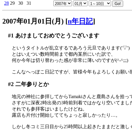
28
29
30
31
2007年01月01日(月)
[
n年日記
]
#1
あけましておめでとうございます
というタイトルが乱立するであろう元旦であります('▽')
とはいえつい数時間前まで都内某所にいた訳で、
何か今年は切り替わった感が非常に薄いのですが(^-^;;;)
こんなへっぽこ日記ですが、皆様今年もよろしくお願い致し
#2
二年参りとか
地元の神社に参拝してからTamakiさんと鹿島さんを拾
さすがに深夜2時出発の3時前到着ではかなり空いてまし
それでも参拝客はいましたけどね。
露店も片付け開始しててちょっと寂しかったり…。
しかし冬コミ三日目から25時間以上起きたままだと激しく