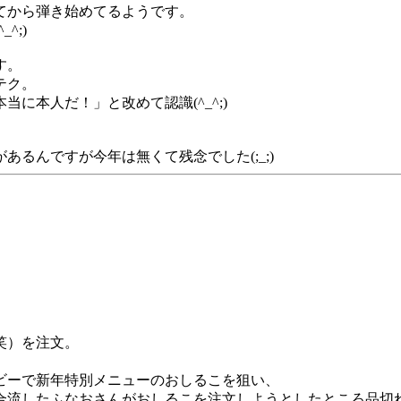
てから弾き始めてるようです。
^;)
す。
テク。
に本人だ！」と改めて認識(^_^;)
るんですが今年は無くて残念でした(;_;)
笑）を注文。
ビーで新年特別メニューのおしるこを狙い、
合流したふなおさんがおしるこを注文しようとしたところ品切