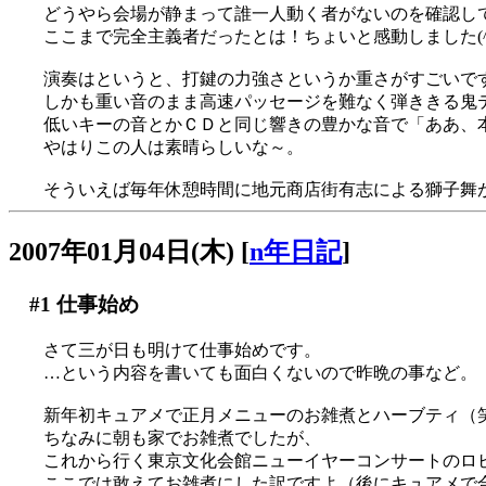
どうやら会場が静まって誰一人動く者がないのを確認し
ここまで完全主義者だったとは！ちょいと感動しました(^_
演奏はというと、打鍵の力強さというか重さがすごいで
しかも重い音のまま高速パッセージを難なく弾ききる鬼
低いキーの音とかＣＤと同じ響きの豊かな音で「ああ、本当
やはりこの人は素晴らしいな～。
そういえば毎年休憩時間に地元商店街有志による獅子舞があ
2007年01月04日(木)
[
n年日記
]
#1
仕事始め
さて三が日も明けて仕事始めです。
…という内容を書いても面白くないので昨晩の事など。
新年初キュアメで正月メニューのお雑煮とハーブティ（
ちなみに朝も家でお雑煮でしたが、
これから行く東京文化会館ニューイヤーコンサートのロ
ここでは敢えてお雑煮にした訳ですよ（後にキュアメで