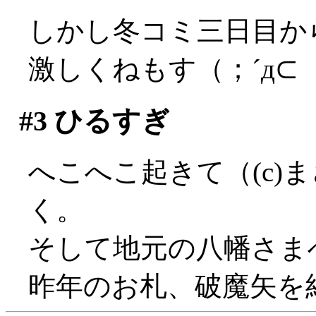
しかし冬コミ三日目か
激しくねもす（；´д⊂
#3
ひるすぎ
へこへこ起きて（(c)
く。
そして地元の八幡さま
昨年のお札、破魔矢を