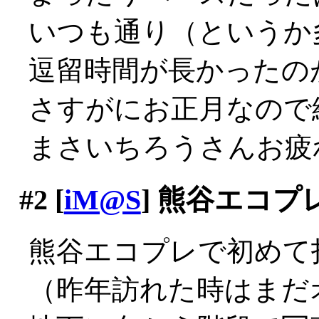
いつも通り（というか
逗留時間が長かったの
さすがにお正月なので
まさいちろうさんお疲れ様
#2
[
iM@S
] 熊谷エコプ
熊谷エコプレで初めて打っ
（昨年訪れた時はまだオ