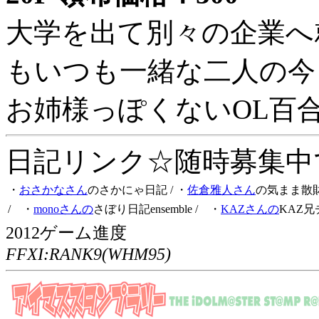
大学を出て別々の企業へ
もいつも一緒な二人の今
お姉様っぽくないOL百
日記リンク☆随時募集中です
・
おさかなさん
のさかにゃ日記
/ ・
佐倉雅人さん
の気まま散
/ ・
monoさんの
さぼり日記ensemble
/ ・
KAZさんの
KAZ兄
2012ゲーム進度
FFXI:RANK9(WHM95)