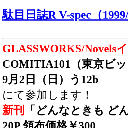
駄目日誌R V-spec（1999/
GLASSWORKS/Nove
COMITIA101（東京
9月2日（日）う12b
にて参加します！
新刊
「どんなときも どん
20P 領布価格￥300