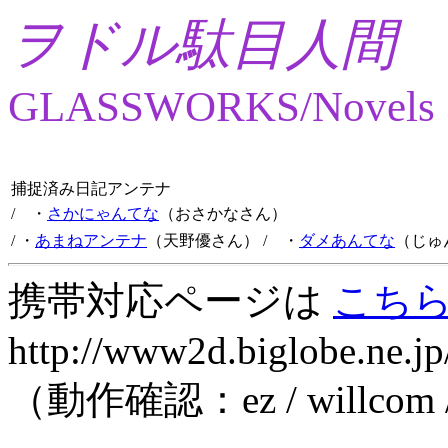
ヲドル駄目人間
GLASSWORKS/Novels
捕捉済み日記アンテナ
/ ・
さかにゃんてな
（おさかなさん）
/ ・
あまねアンテナ
（天野優さん）
/ ・
ダメあんてな
（じゅ
携帯対応ページは
こち
http://www2d.biglobe.ne.jp
（動作確認：ez / willcom 