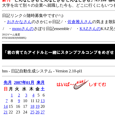
大学を出て別々の企業へ就職した今も、どこに行くにもいつ
日記リンク☆随時募集中です(^^;)
・
おさかなさん
のさかにゃ日記
/ ・
佐倉雅人さん
の気まま散
/ ・
monoさんの
さぼり日記ensemble
/ ・
KAZさんの
KAZ兄
2012ゲーム進度
FFXI:RANK9(WHM95)
hns - 日記自動生成システム - Version 2.10-pl1
先月
2007年01月
来月
日
月
火
水
木
金
土
1
2
3
4
5
6
7
8
9
10
11
12
13
14
15
16
17
18
19
20
21
22
23
24
25
26
27