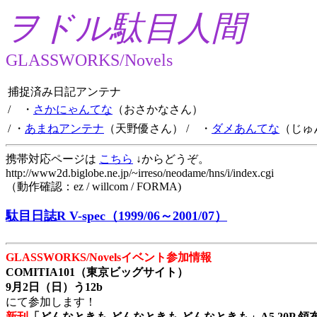
ヲドル駄目人間
GLASSWORKS/Novels
捕捉済み日記アンテナ
/ ・
さかにゃんてな
（おさかなさん）
/ ・
あまねアンテナ
（天野優さん）
/ ・
ダメあんてな
（じゅ
携帯対応ページは
こちら
↓からどうぞ。
http://www2d.biglobe.ne.jp/~irreso/neodame/hns/i/index.cgi
（動作確認：ez / willcom / FORMA)
駄目日誌R V-spec（1999/06～2001/07）
GLASSWORKS/Novelsイベント参加情報
COMITIA101（東京ビッグサイト）
9月2日（日）う12b
にて参加します！
新刊
「どんなときも どんなときも どんなときも」A5 20P 領布