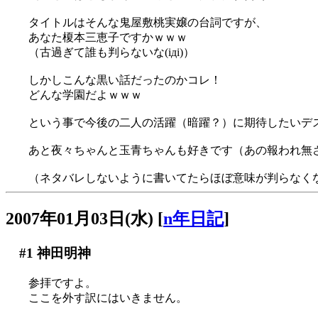
タイトルはそんな鬼屋敷桃実嬢の台詞ですが、
あなた榎本三恵子ですかｗｗｗ
（古過ぎて誰も判らないな(iдi)）
しかしこんな黒い話だったのかコレ！
どんな学園だよｗｗｗ
という事で今後の二人の活躍（暗躍？）に期待したいデ
あと夜々ちゃんと玉青ちゃんも好きです（あの報われ無
（ネタバレしないように書いてたらほぼ意味が判らなく
2007年01月03日(水)
[
n年日記
]
#1
神田明神
参拝ですよ。
ここを外す訳にはいきません。