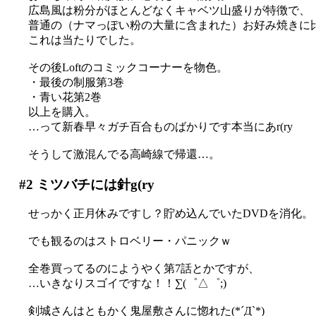
広島風は粉分がほとんどなくキャベツ山盛りが特徴で、
普通の（ナマっぽい粉の大量に含まれた）お好み焼きに比べて
これは当たりでした。
その後Loftのコミックコーナーを物色。
・最後の制服第3巻
・青い花第2巻
以上を購入。
…って新春早々ガチ百合ものばかりです本当にあr(ry
そうして激混んでる高崎線で帰還…。
#2
ミツバチには針g(ry
せっかく正月休みですし？貯め込んでいたDVDを消化。
でも観るのはストロベリー・パニックｗ
全巻買ってるのにようやく第7話とかですが、
…いきなりスゴイですな！！∑(゜△゜;)
剣城さんはともかく鬼屋敷さんに惚れた(*´Д`*)