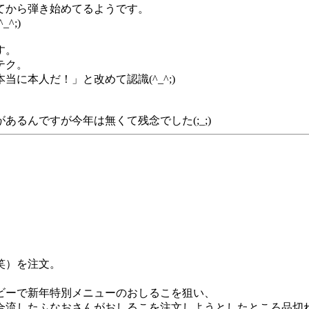
てから弾き始めてるようです。
^;)
す。
テク。
に本人だ！」と改めて認識(^_^;)
るんですが今年は無くて残念でした(;_;)
笑）を注文。
ビーで新年特別メニューのおしるこを狙い、
合流したふなおさんがおしるこを注文しようとしたところ品切