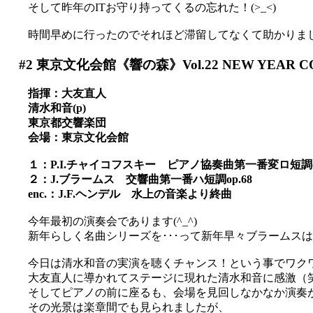
そして昨年のITお守り持ってくるの忘れた！(>_<)
時間早めに行ったのでそれほど滞留してなくて助かりました(
#2
東京文化会館《響の森》Vol.22 NEW YEAR CO
指揮：大友直人
清水和音(p)
東京都交響楽団
会場：東京文化会館
１：P.I.チャイコフスキー ピアノ協奏曲第一番変ロ短調op
２：J.ブラームス 交響曲第一番ハ短調op.68
enc.：J.F.ヘンデル 水上の音楽より終曲
今年最初の演奏会であります(^_^)
新年らしく名曲シリーズを･･･って新年早々ブラームスは渋
今日は清水和音の実演を聴くチャンス！という事でワク
大友直人に導かれてステージに現れた清水和音に感激（
そしてピアノの前に座るも、会場を見回しなかなか演奏
その光景は楽章間でも見られましたが、