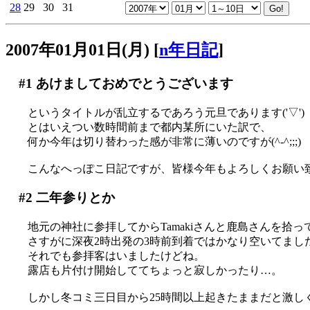
28
29
30
31
2007年01月01日(月)
[
n年日記
]
#1
あけましておめでとうございます
というタイトルが乱立するであろう元旦であります('▽')
とはいえつい数時間前まで都内某所にいた訳で、
何か今年は切り替わった感が非常に薄いのですが(^-^;;;)
こんなへっぽこ日記ですが、皆様今年もよろしくお願い致し
#2
二年参りとか
地元の神社に参拝してからTamakiさんと鹿島さんを拾
さすがに深夜2時出発の3時前到着ではかなり空いてまし
それでも参拝客はいましたけどね。
露店も片付け開始しててちょっと寂しかったり…。
しかし冬コミ三日目から25時間以上起きたままだと激しく