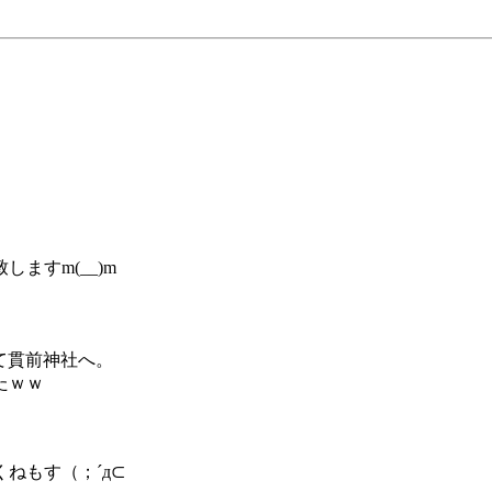
ますm(__)m
って貫前神社へ。
たｗｗ
ねもす（；´д⊂