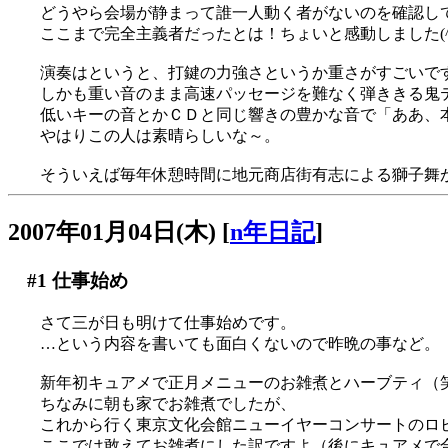
どうやら会場が静まって誰一人動く者がないのを確認し
ここまで完全主義者だったとは！ちょいと感動しました(^_
演奏はというと、打鍵の力強さというか重さがすごいで
しかも重い音のまま高速パッセージを難なく弾ききる鬼
低いキーの音とかＣＤと同じ響きの豊かな音で「ああ、本当
やはりこの人は素晴らしいな～。
そういえば毎年休憩時間に地元商店街有志による獅子舞があ
2007年01月04日(木)
[
n年日記
]
#1
仕事始め
さて三が日も明けて仕事始めです。
…という内容を書いても面白くないので昨晩の事など。
新年初キュアメで正月メニューのお雑煮とハーブティ（
ちなみに朝も家でお雑煮でしたが、
これから行く東京文化会館ニューイヤーコンサートのロ
ここでは敢えてお雑煮にした訳ですよ（後にキュアメで