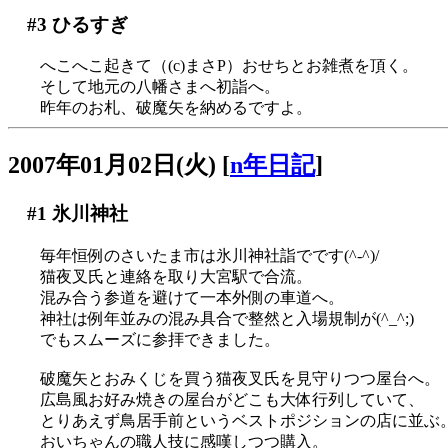
#3
ひるすぎ
へこへこ起きて（(c)まさP）おせちとお雑煮を頂く。
そして地元の八幡さまへ初詣へ。
昨年のお札、破魔矢を納めるですよ。
2007年01月02日(火)
[
n年日記
]
#1
氷川神社
毎年恒例のさいたま市は氷川神社詣でです(^-^)/
猫夜叉氏と連絡を取り大宮駅で合流。
混み合う参道を避けて一本外側の車道へ。
神社は例年並みの混み具合で整然と入場規制が(^_^;)
でもスムーズに参拝できました。
破魔矢とおみくじを買う猫夜叉氏を見守りつつ屋台へ。
広島風お好み焼きの屋台がどこも大体行列していて、
とりあえず鳥居手前というベストポジションの店に並ぶ
おいちゃんの職人技に感嘆しつつ購入。