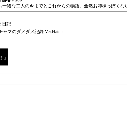
も一緒な二人の今までとこれからの物語。全然お姉様っぽくない
財日記
チャマのダメダメ記録 Ver.Hatena