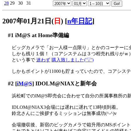
28
29
30
31
2007年01月21日(
日
)
[
n年日記
]
#1
iM@S at Home準備編
ビッグカメラで「お一人様一点限り」とかのコーナーに全
しかも残り１個！（コアシステムは３つ程売れ残りがｗ
という事で
迷わず
購入致しました('▽')
しかもポイントが11000も貯まっていたので、コアシス
#2
[
iM@S
] IDOLM@NIAXと新年会
浜松町でのIM@S即売会に合わせて自分の所属事務所の新年
IDLOM@NIAX3会場には遅れに遅れて13時頃到着。
鈴北さんにご挨拶するミッションは無事成功(^-^)v
会場撤収後、新宿のビッグカメラで箱升用のMSポイン
これであとはソフトが来ればご自宅にアイドルの皆様をご招