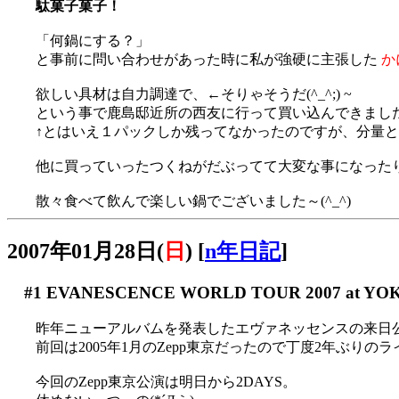
駄菓子菓子！
「何鍋にする？」
と事前に問い合わせがあった時に私が強硬に主張した
か
欲しい具材は自力調達で、←そりゃそうだ(^_^;) ~
という事で鹿島邸近所の西友に行って買い込んできまし
↑とはいえ１パックしか残ってなかったのですが、分量
他に買っていったつくねがだぶってて大変な事になったりなら
散々食べて飲んで楽しい鍋でございました～(^_^)
2007年01月28日(
日
)
[
n年日記
]
#1
EVANESCENCE WORLD TOUR 2007 at YOK
昨年ニューアルバムを発表したエヴァネッセンスの来日
前回は2005年1月のZepp東京だったので丁度2年ぶりのライブ
今回のZepp東京公演は明日から2DAYS。