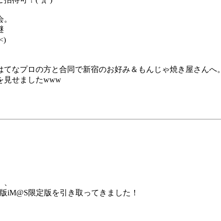
会。
謎
)
はてなプロの方と合同で新宿のお好み＆もんじゃ焼き屋さんへ
見せましたwww
）、
0版iM@S限定版を引き取ってきました！