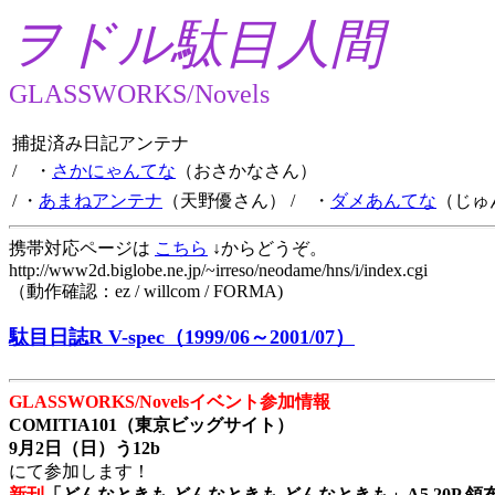
ヲドル駄目人間
GLASSWORKS/Novels
捕捉済み日記アンテナ
/ ・
さかにゃんてな
（おさかなさん）
/ ・
あまねアンテナ
（天野優さん）
/ ・
ダメあんてな
（じゅ
携帯対応ページは
こちら
↓からどうぞ。
http://www2d.biglobe.ne.jp/~irreso/neodame/hns/i/index.cgi
（動作確認：ez / willcom / FORMA)
駄目日誌R V-spec（1999/06～2001/07）
GLASSWORKS/Novelsイベント参加情報
COMITIA101（東京ビッグサイト）
9月2日（日）う12b
にて参加します！
新刊
「どんなときも どんなときも どんなときも」A5 20P 領布