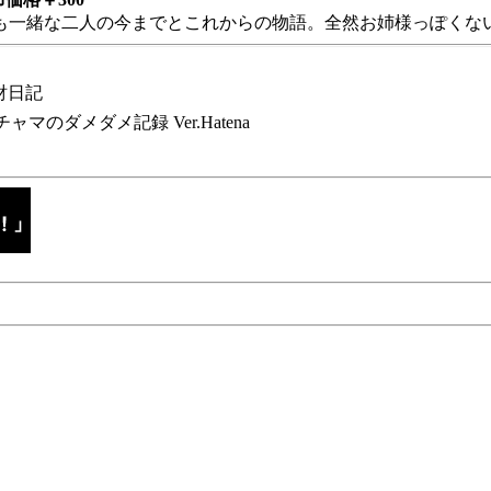
も一緒な二人の今までとこれからの物語。全然お姉様っぽくない
財日記
チャマのダメダメ記録 Ver.Hatena