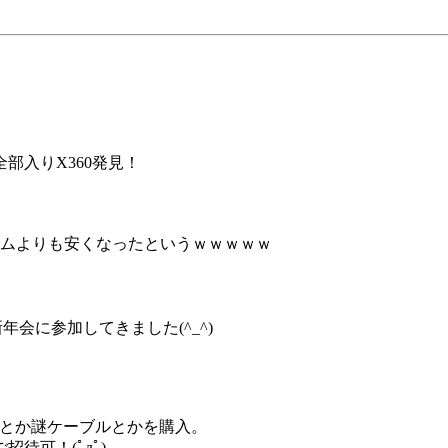
部入りX360発見！
）
テムよりも安くなったというｗｗｗｗｗ
会に参加してきました(^_^)
トとか謎ケーブルとかを購入。
待可！(ﾟдﾟ)