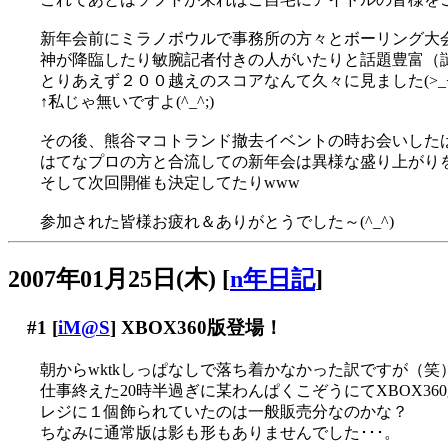
新年会前にミラノボウルで事務所の方々とボーリング大
神が降臨したり敏腕記者付きの人がいたりと話題豊富（
とりあえず２００越えのスコアなんて久々に見ました(>_<
↑私じゃ無いですよ(^_^;)
その後、熊谷マコトランド撤去イベントの時お会いした
はてなプロの方と合流しての新年会は異様な盛り上がりを
そして次回開催も決定してたりwww
参加された皆様お疲れ＆ありがとうでした～(^_^)
2007年01月25日(木)
[
n年日記
]
#1
[
iM@S
] XBOX360版登場！
朝からwktkしっぱなしで落ち着かなかった訳ですが（笑
仕事終えた20時半過ぎに某わんぱくこぞうにてXBOX36
レジに１個飾られていたのは一般販売分なのかな？
ちなみに通常版は影も形もありませんでした･･･。