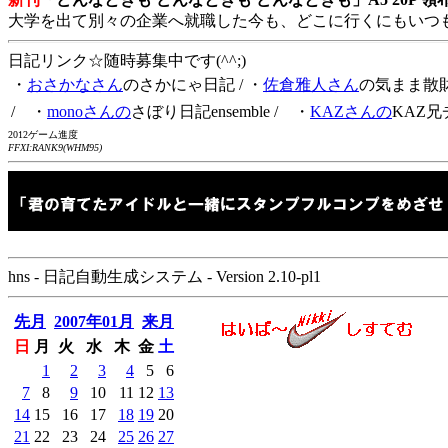
大学を出て別々の企業へ就職した今も、どこに行くにもいつ
日記リンク☆随時募集中です(^^;)
・
おさかなさん
のさかにゃ日記
/ ・
佐倉雅人さん
の気まま散
/ ・
monoさんの
さぼり日記ensemble
/ ・
KAZさんの
KAZ兄
2012ゲーム進度
FFXI:RANK9(WHM95)
hns - 日記自動生成システム - Version 2.10-pl1
先月
2007年01月
来月
日
月
火
水
木
金
土
1
2
3
4
5
6
7
8
9
10
11
12
13
14
15
16
17
18
19
20
21
22
23
24
25
26
27