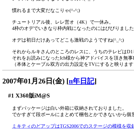
慣れるまで大変だなこりゃ(^-^;)
チュートリアル後、レレ営オ（4K）で一休み。
4枠のオデでいきなり枠内戦になったのにはびびりましたが(^
オデは初日だけあってどこも激戦のようですね(^_^;)
それからルキさんのところのレスに、うちのテレビはD
それをお読みになったIch様から神アドバイスを頂き無事
（本体とケーブル双方の出力設定をTVにすると映ります
2007年01月26日(金)
[
n年日記
]
#1
X360版iM@S
まずパッケージは白い外箱に収納されておりました。
でかすぎて段ボールにまとめて梱包とかできないから個
ミキティのどアップはTGS2006でのステージの模様を収