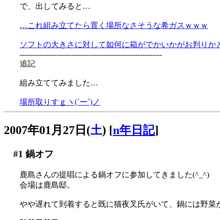
で、出してみると…
…これ組み立てたら置く場所なさそうな希ガスｗｗｗ
ソフトの大きさに対して如何に箱がでかいかがお判りかと(^
----------------------------------------------------------
追記
組み立ててみました…
場所取りすｇヽ(´ー`)ノ
2007年01月27日(
土
)
[
n年日記
]
#1
鍋オフ
鹿島さんの提唱による鍋オフに参加してきました(^_^)
会場は鹿島邸。
やや遅れて到着すると既に猫夜叉氏がいて、鍋には野菜がぐつ