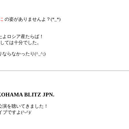
に
の姿がありませんよ？(*_*)
たよロシア産たらば！
としては十分でした。
なかったり(^_^;)
OHAMA BLITZ JPN.
公演を聴いてきました！
ですよ(^-^)/