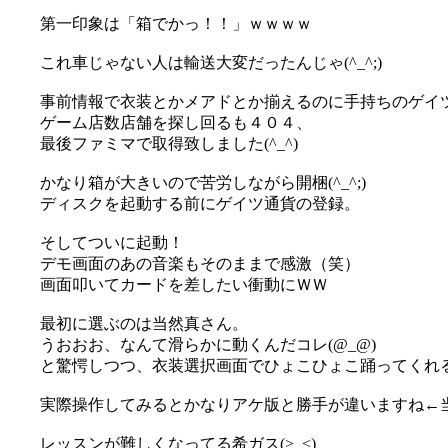
第一印象は「箱でかっ！！」ｗｗｗｗ
これ車じゃない人は輸送大変だったんじゃ(^_^;)
事前情報で衣装とかメアドとか揃えるのに手持ちのゲイ
ゲーム店数店舗を探し回るも４０４、
最後ファミマで取得致しました(^_^)
かなり箱が大きいので苦労しながら開梱(^_^;)
ディスクを起動する前にゲイツ通貨の登録。
そしてついに起動！
デモ画面のあの音楽もそのままで感激（笑）
画面叩いてカードを差したい衝動にＷＷ
最初に選ぶのは当然真さん。
うおおお、なんて滑らかに動くんだコレ(@_@)
と驚愕しつつ、衣装選択画面でひょこひょこ踊ってくれる真
実際操作してみるとかなりアケ版と勝手が違いますね←
レッスンが難しくなってる希ガス(>_<)