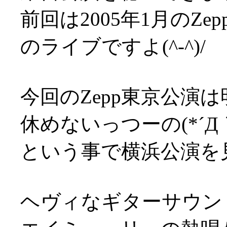
前回は2005年1月のZ
のライブですよ(^-^)/
今回のZepp東京公演は
休めないっつーの(*´Д
という事で横浜公演を
ヘヴィなギターサウン