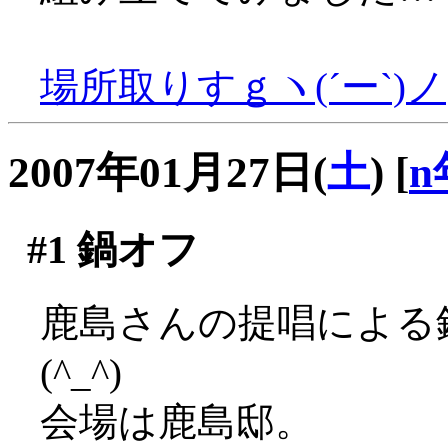
場所取りすｇヽ(´ー`)ノ
2007年01月27日(
土
)
[
n
#1
鍋オフ
鹿島さんの提唱による
(^_^)
会場は鹿島邸。