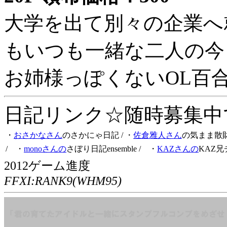
大学を出て別々の企業へ
もいつも一緒な二人の今
お姉様っぽくないOL百
日記リンク☆随時募集中です
・
おさかなさん
のさかにゃ日記
/ ・
佐倉雅人さん
の気まま散
/ ・
monoさんの
さぼり日記ensemble
/ ・
KAZさんの
KAZ兄
2012ゲーム進度
FFXI:RANK9(WHM95)