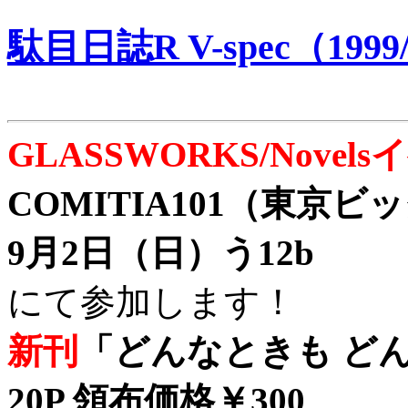
駄目日誌R V-spec（1999/
GLASSWORKS/Nove
COMITIA101（東京
9月2日（日）う12b
にて参加します！
新刊
「どんなときも どん
20P 領布価格￥300