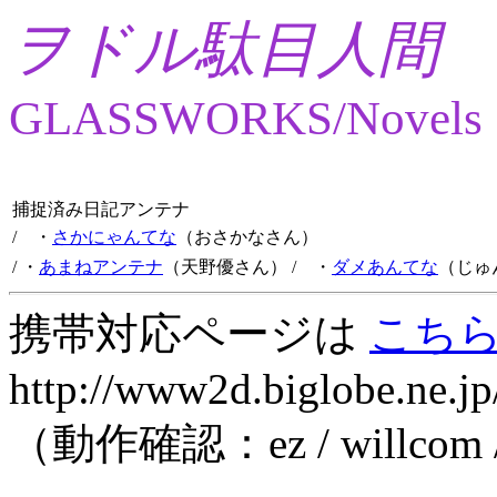
ヲドル駄目人間
GLASSWORKS/Novels
捕捉済み日記アンテナ
/ ・
さかにゃんてな
（おさかなさん）
/ ・
あまねアンテナ
（天野優さん）
/ ・
ダメあんてな
（じゅ
携帯対応ページは
こち
http://www2d.biglobe.ne.jp
（動作確認：ez / willcom 