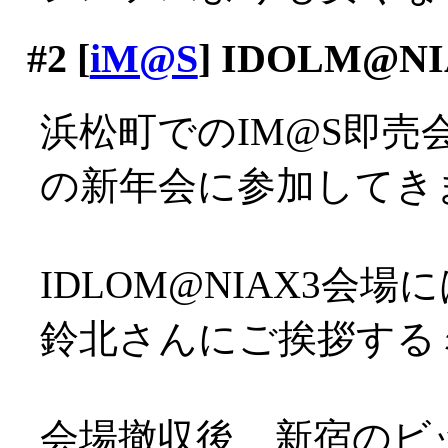
#2
[
iM@S
] IDOLM@
浜松町でのIM@S即
の新年会に参加してきまし
IDLOM@NIAX3会
鈴北さんにご挨拶するミ
会場撤収後、新宿のビ