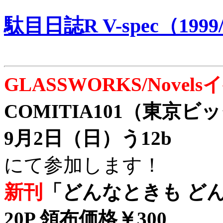
駄目日誌R V-spec（1999/
GLASSWORKS/Nove
COMITIA101（東京
9月2日（日）う12b
にて参加します！
新刊
「どんなときも どん
20P 領布価格￥300