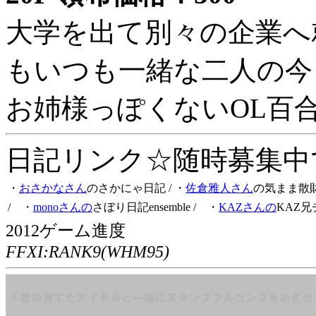
大学を出て別々の企業へ
もいつも一緒な二人の今
お姉様っぽくないOL百
日記リンク☆随時募集中です
・
おさかなさん
のさかにゃ日記
/ ・
佐倉雅人さん
の気まま散
/ ・
monoさんの
さぼり日記ensemble
/ ・
KAZさんの
KAZ兄
2012ゲーム進度
FFXI:RANK9(WHM95)