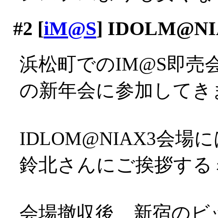
#2
[
iM@S
] IDOLM@
浜松町でのIM@S即
の新年会に参加してきまし
IDLOM@NIAX3会
鈴北さんにご挨拶するミ
会場撤収後、新宿のビ