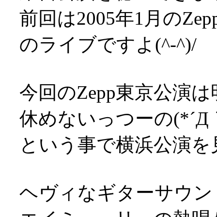
前回は2005年1月のZ
のライブですよ(^-^)/
今回のZepp東京公演は
休めないっつーの(*´Д
という事で横浜公演を
ヘヴィなギターサウン