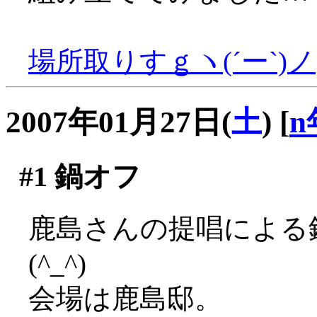
場所取りすｇヽ(´ー`)ノ
2007年01月27日(
土
)
[
n
#1
鍋オフ
鹿島さんの提唱による
(^_^)
会場は鹿島邸。