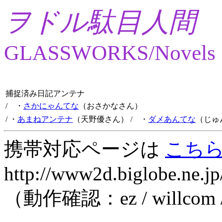
ヲドル駄目人間
GLASSWORKS/Novels
捕捉済み日記アンテナ
/ ・
さかにゃんてな
（おさかなさん）
/ ・
あまねアンテナ
（天野優さん）
/ ・
ダメあんてな
（じゅ
携帯対応ページは
こち
http://www2d.biglobe.ne.jp
（動作確認：ez / willcom 