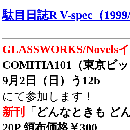
駄目日誌R V-spec（1999/
GLASSWORKS/Nove
COMITIA101（東京
9月2日（日）う12b
にて参加します！
新刊
「どんなときも どん
20P 領布価格￥300