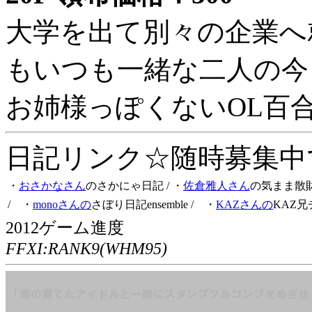
大学を出て別々の企業へ
もいつも一緒な二人の今
お姉様っぽくないOL百
日記リンク☆随時募集中です
・
おさかなさん
のさかにゃ日記
/ ・
佐倉雅人さん
の気まま散
/ ・
monoさんの
さぼり日記ensemble
/ ・
KAZさんの
KAZ兄
2012ゲーム進度
FFXI:RANK9(WHM95)