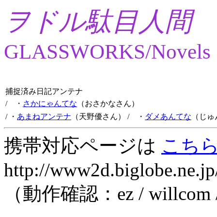
ヲドル駄目人間
GLASSWORKS/Novels
捕捉済み日記アンテナ
/ ・
さかにゃんてな
（おさかなさん）
/ ・
あまねアンテナ
（天野優さん）
/ ・
ダメあんてな
（じゅ
携帯対応ページは
こち
http://www2d.biglobe.ne.jp
（動作確認：ez / willcom 