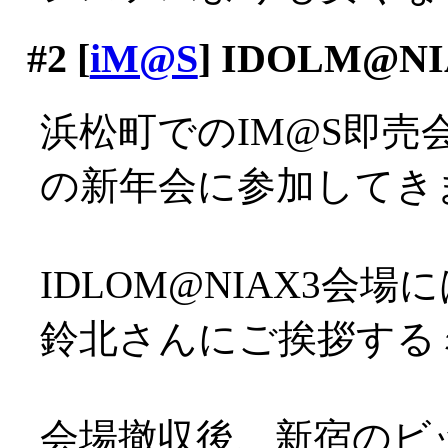
#2
[
iM@S
] IDOLM@
浜松町でのIM@S即
の新年会に参加してきまし
IDLOM@NIAX3会
鈴北さんにご挨拶するミ
会場撤収後、新宿のビ