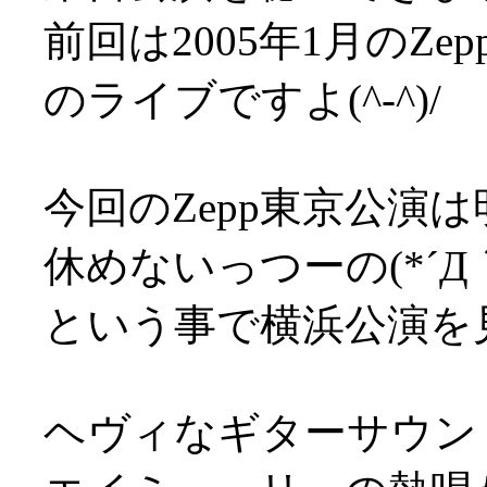
前回は2005年1月のZ
のライブですよ(^-^)/
今回のZepp東京公演は
休めないっつーの(*´Д
という事で横浜公演を
ヘヴィなギターサウン