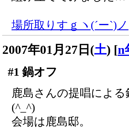
場所取りすｇヽ(´ー`)ノ
2007年01月27日(
土
)
[
n
#1
鍋オフ
鹿島さんの提唱による
(^_^)
会場は鹿島邸。