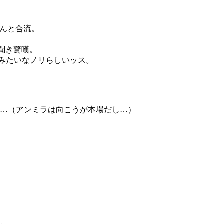
さんと合流。
聞き驚嘆。
みたいなノリらしいッス。
…（アンミラは向こうが本場だし…）