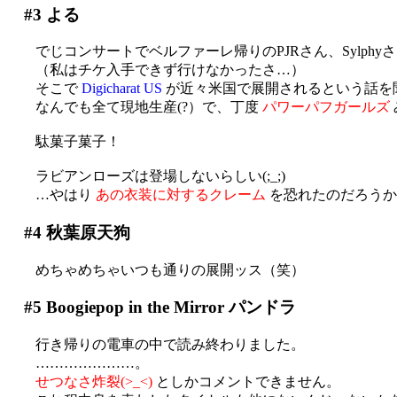
#3
よる
でじコンサートでベルファーレ帰りのPJRさん、Sylphy
（私はチケ入手できず行けなかったさ…）
そこで
Digicharat US
が近々米国で展開されるという話を
なんでも全て現地生産(?）で、丁度
パワーパフガールズ
駄菓子菓子！
ラビアンローズは登場しないらしい(;_;)
…やはり
あの衣装に対するクレーム
を恐れたのだろうか
#4
秋葉原天狗
めちゃめちゃいつも通りの展開ッス（笑）
#5
Boogiepop in the Mirror パンドラ
行き帰りの電車の中で読み終わりました。
…………………。
せつなさ炸裂(>_<)
としかコメントできません。