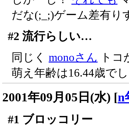
だな(;_;)ゲーム差有
#2
流行らしい…
同じく
monoさん
トコ
萌え年齢は16.44歳
2001年09月05日(水)
[
n
#1
ブロッコリー