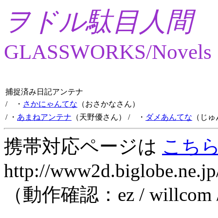
ヲドル駄目人間
GLASSWORKS/Novels
捕捉済み日記アンテナ
/ ・
さかにゃんてな
（おさかなさん）
/ ・
あまねアンテナ
（天野優さん）
/ ・
ダメあんてな
（じゅ
携帯対応ページは
こち
http://www2d.biglobe.ne.jp
（動作確認：ez / willcom 