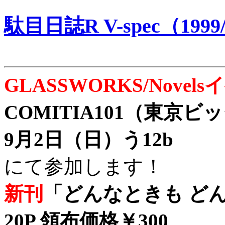
駄目日誌R V-spec（1999/
GLASSWORKS/Nove
COMITIA101（東京
9月2日（日）う12b
にて参加します！
新刊
「どんなときも どん
20P 領布価格￥300