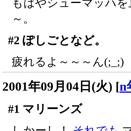
もはやシューマッハを
～。
#2
ぽしごとなど。
疲れるよ～～～ん(;_;)
2001年09月04日(火)
[
n
#1
マリーンズ
しかーし！
それでも