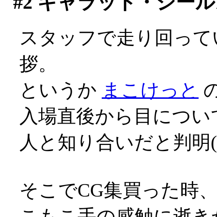
#2
キャラット・シール
スタッフで走り回って
拶。
というか
まこけっと
の
入場直後から目につい
人と知り合いだと判明(^^
そこでCG集買った時
こもこ手の感触に逝き