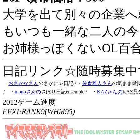
大学を出て別々の企業へ
もいつも一緒な二人の今
お姉様っぽくないOL百
日記リンク☆随時募集中です
・
おさかなさん
のさかにゃ日記
/ ・
佐倉雅人さん
の気まま散
/ ・
monoさんの
さぼり日記ensemble
/ ・
KAZさんの
KAZ兄
2012ゲーム進度
FFXI:RANK9(WHM95)