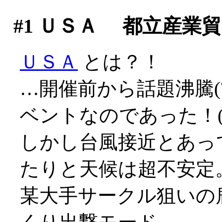
#1
ＵＳＡ 都立産業貿
ＵＳＡ
とは？！
…開催前から話題沸騰(
ベントなのであった！(>_
しかし台風接近とあっ
たりと天候は超不安定
某大手サークル狙いの