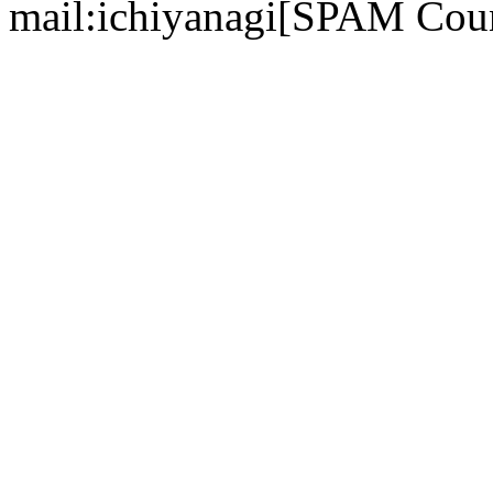
mail:ichiyanagi[SPAM Cou