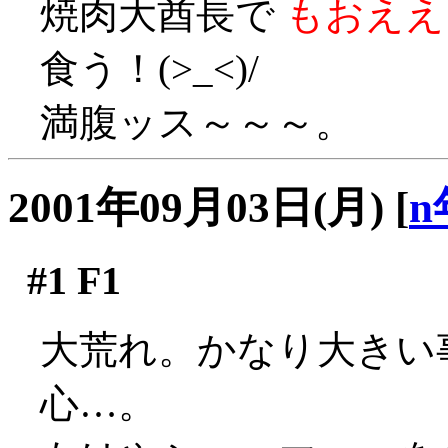
焼肉大酋長で
もおええ
食う！(>_<)/
満腹ッス～～～。
2001年09月03日(月)
[
n
#1
F1
大荒れ。かなり大きい
心…。