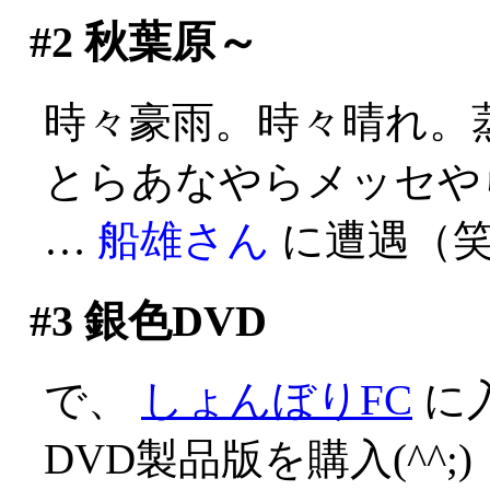
#2
秋葉原～
時々豪雨。時々晴れ。蒸し
とらあなやらメッセや
…
船雄さん
に遭遇（
#3
銀色DVD
で、
しょんぼりFC
に
DVD製品版を購入(^^;)