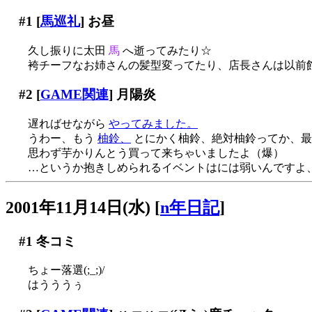
#1
[
馬巡礼
] お昼
久し振りに太田
馬
へ逝ってみたり☆
袴チーフなお姉さんの髪型変ってたり、店長さんは以前
#2
[
GAME関連
] 月陽炎
遅ればせながら
やってみました。
うわー、もう
柚鈴、
とにかく柚鈴、絶対柚鈴ってか、最高
思わず芋かりんとう買って来ちゃいましたよ（爆）
…というか抱きしめられるイベントはには弱いんですよ、いや
2001年11月14日(水)
[
n年日記
]
#1
冬コミ
ちょー落選(;_;)/
はうううぅ