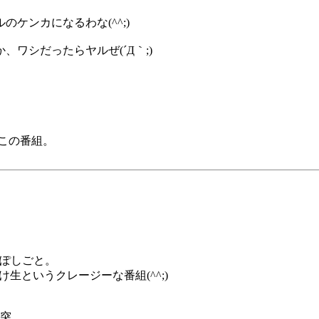
ケンカになるわな(^^;)
ワシだったらヤルぜ(´Д｀;)
この番組。
ぽしごと。
生というクレージーな番組(^^;)
突、