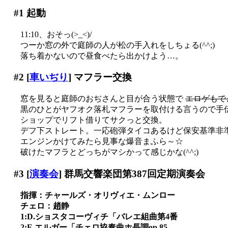
#1
起動
11:10、おそっ(>_<)/
つーか窓の外で庭師の人が松の手入れをしちょる(^^;)
落ち着かないので昼食べたら出かけよう…。
#2
[
車いぢり
] マフラー交換
窓を見ると庭師のおぢさんと目が合う状態で
エロゲもで
黒のひとがヤフオク落札マフラーを取付ける言うので手
ショップでリフト借りてサクっと交換。
デフ下ストレート。一応砲弾タイコあるけど保安基準非準拠(
エンジンかけてみたら見事な爆音まふら～☆
破けたマフラとどっちがマシかって感じかな(^^;)
#3
[
演奏会
] 群馬交響楽団第387回定期演奏会
指揮：チャールズ・オリヴィエ・ムンロー
チェロ：趙静
1:D.ショスタコーヴィチ「バレエ組曲第4番
2:E.エルガー「チェロ協奏曲ホ長調op.85