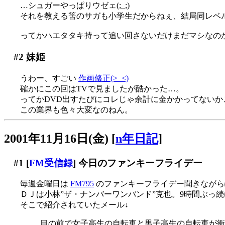
…シュガーやっぱりウゼェ(;_;)
それを教える筈のサガも小学生だからねぇ、結局同レベルの
ってかハエタタキ持って追い回さないだけまだマシなのか、
#2
妹姫
うわー、すごい
作画修正(>_<)
確かにこの回はTVで見ましたが酷かった…。
ってかDVD出すたびにコレじゃ余計に金かかってないか
この業界も色々大変なのねん。
2001年11月16日(金)
[
n年日記
]
#1
[
FM受信録
] 今日のファンキーフライデー
毎週金曜日は
FM795
のファンキーフライデー聞きながら
ＤＪは小林”ザ・ナンバーワンバンド”克也。9時間ぶっ続け
そこで紹介されていたメール↓
目の前で女子高生の自転車と男子高生の自転車が衝