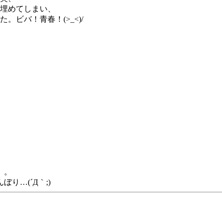
埋めてしまい、
ビバ！青春！(>_<)/
。。
…(´Д｀;)