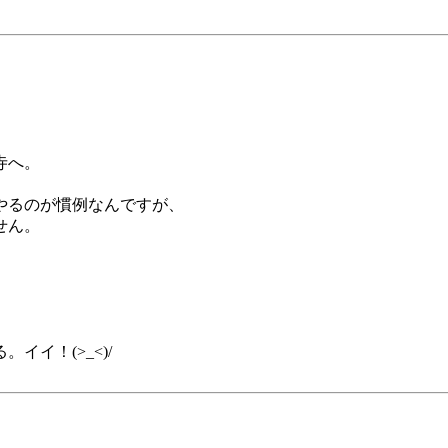
寺へ。
やるのが慣例なんですが、
せん。
イ！(>_<)/