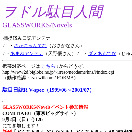
ヲドル駄目人間
GLASSWORKS/Novels
捕捉済み日記アンテナ
/ ・
さかにゃんてな
（おさかなさん）
/ ・
あまねアンテナ
（天野優さん）
/ ・
ダメあんてな
（じゅ
携帯対応ページは
こちら
↓からどうぞ。
http://www2d.biglobe.ne.jp/~irreso/neodame/hns/i/index.cgi
（動作確認：ez / willcom / FORMA)
駄目日誌R V-spec（1999/06～2001/07）
GLASSWORKS/Novelsイベント参加情報
COMITIA101（東京ビッグサイト）
9月2日（日）う12b
にて参加します！
新刊
「どんなときも どんなときも どんなときも」A5 20P 領布