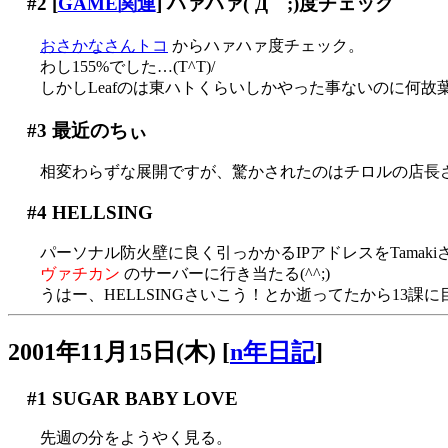
#2
[
GAME関連
] ハァハァ(´Д｀;)度チェック
おさかなさんトコ
からハァハァ度チェック。
わし155%でした…(T^T)/
しかしLeafのは東ハトくらいしかやった事ないのに何故
#3
最近のちぃ
相変わらずな展開ですが、驚かされたのはチロルの店長
#4
HELLSING
パーソナル防火壁に良く引っかかるIPアドレスをTamak
ヴァチカン
のサーバーに行き当たる(^^;)
うはー、HELLSINGさいこう！とか逝ってたから13課
2001年11月15日(木)
[
n年日記
]
#1
SUGAR BABY LOVE
先週の分をようやく見る。