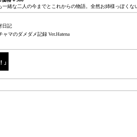
も一緒な二人の今までとこれからの物語。全然お姉様っぽくない
財日記
チャマのダメダメ記録 Ver.Hatena