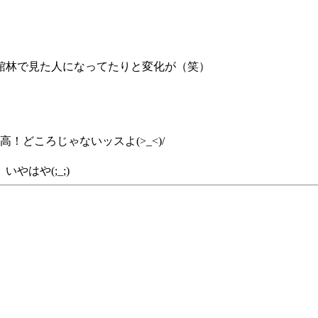
館林で見た人になってたりと変化が（笑）
！どころじゃないッスよ(>_<)/
はや(;_;)