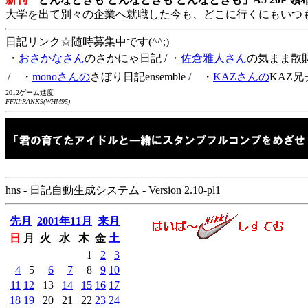
大学を出て別々の企業へ就職した今も、どこに行くにもいつ
日記リンク☆随時募集中です(^^;)
・
おさかなさん
のさかにゃ日記
/ ・
佐倉雅人さん
の気まま散
/ ・
monoさんの
さぼり日記ensemble
/ ・
KAZさんの
KAZ兄
2012ゲーム進度
FFXI:RANK9(WHM95)
hns - 日記自動生成システム - Version 2.10-pl1
先月
2001年11月
来月
日
月
火
水
木
金
土
1
2
3
4
5
6
7
8
9
10
11
12
13
14
15
16
17
18
19
20
21
22
23
24