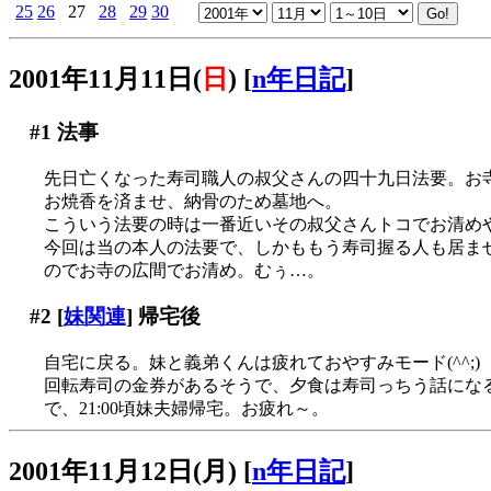
25
26
27
28
29
30
2001年11月11日(
日
)
[
n年日記
]
#1
法事
先日亡くなった寿司職人の叔父さんの四十九日法要。お
お焼香を済ませ、納骨のため墓地へ。
こういう法要の時は一番近いその叔父さんトコでお清め
今回は当の本人の法要で、しかももう寿司握る人も居ま
のでお寺の広間でお清め。むぅ…。
#2
[
妹関連
] 帰宅後
自宅に戻る。妹と義弟くんは疲れておやすみモード(^^;)
回転寿司の金券があるそうで、夕食は寿司っちう話になる。イ
で、21:00頃妹夫婦帰宅。お疲れ～。
2001年11月12日(月)
[
n年日記
]