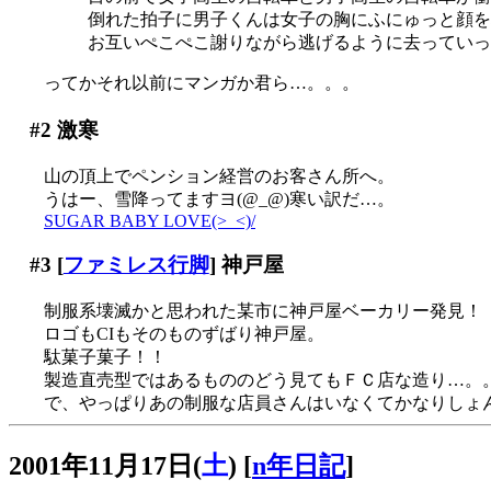
倒れた拍子に男子くんは女子の胸にふにゅっと顔を
お互いぺこぺこ謝りながら逃げるように去っていった。
ってかそれ以前にマンガか君ら…。。。
#2
激寒
山の頂上でペンション経営のお客さん所へ。
うはー、雪降ってますヨ(@_@)寒い訳だ…。
SUGAR BABY LOVE(>_<)/
#3
[
ファミレス行脚
] 神戸屋
制服系壊滅かと思われた某市に神戸屋ベーカリー発見！
ロゴもCIもそのものずばり神戸屋。
駄菓子菓子！！
製造直売型ではあるもののどう見てもＦＣ店な造り…。
で、やっぱりあの制服な店員さんはいなくてかなりしょんぼり
2001年11月17日(
土
)
[
n年日記
]