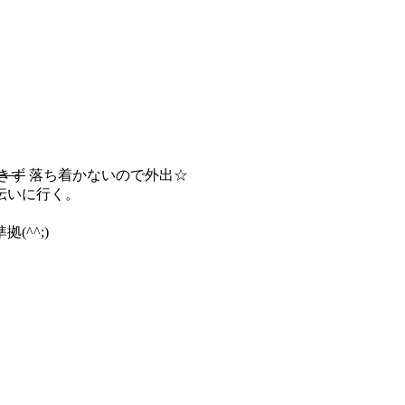
きず
落ち着かないので外出☆
伝いに行く。
^^;)