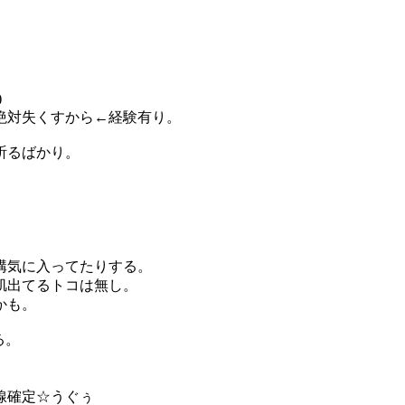
、
)
絶対失くすから←経験有り。
祈るばかり。
構気に入ってたりする。
肌出てるトコは無し。
かも。
る。
線確定☆うぐぅ