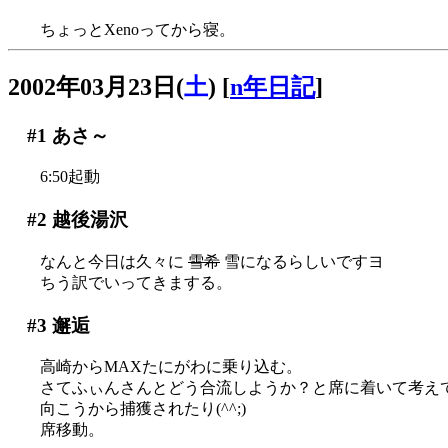
ちょっとXenoってから寝。
2002年03月23日(
土
)
[
n年日記
]
#1
あさ～
6:50起動
#2
越後湯沢
なんと今日は久々に
雪希
雪になるらしいですヨ
ちう訳でいってきまする。
#3
邂逅
高崎からMAXたにがわに乗り込む。
さてふぃんさんとどう合流しようか？と席に着いて考え
向こうから捕獲されたり(^^;)
席移動。