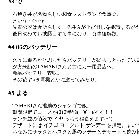
#3
で
石焼き丼が名物らしい和食レストランで食事会。
まいう～(^o^)/
先輩の家は近所らしく、先生Aが呼び出しを要請するがやは
後日改めてお披露目する事になり、食事後解散。
#4
86のバッテリー
久々に乗るかと思ったらバッテリーが逝去しとったデスヨ(;
夕方来訪のTAMAKIさんと共にカー用品店へ。
新品バッテリー査収。
その後ヤ○ダ電機とかに逝ってみたり。
#5
よる
TAMAKIさん推薦のシャンゴで飯。
期間限定でコースがほぼ半額(・∀・)/イイ！！
ランチ並の値段で
イヤ
っちう程食えます(^^)
デザートには
イチゴ
ヨーグルト
サンデー
を指定。まい
ちなみにサラダとパスタと豚のソテーとデザートと飲み