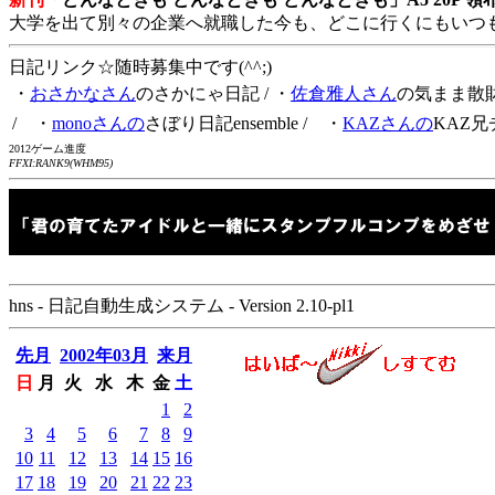
大学を出て別々の企業へ就職した今も、どこに行くにもいつ
日記リンク☆随時募集中です(^^;)
・
おさかなさん
のさかにゃ日記
/ ・
佐倉雅人さん
の気まま散
/ ・
monoさんの
さぼり日記ensemble
/ ・
KAZさんの
KAZ兄
2012ゲーム進度
FFXI:RANK9(WHM95)
hns - 日記自動生成システム - Version 2.10-pl1
先月
2002年03月
来月
日
月
火
水
木
金
土
1
2
3
4
5
6
7
8
9
10
11
12
13
14
15
16
17
18
19
20
21
22
23