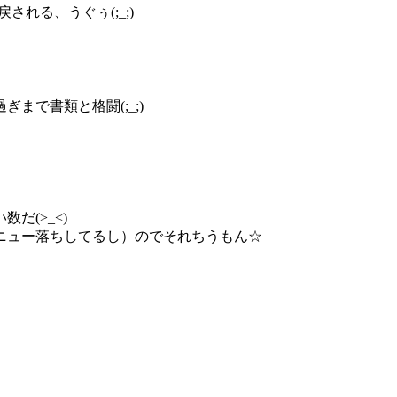
れる、うぐぅ(;_;)
まで書類と格闘(;_;)
だ(>_<)
ニュー落ちしてるし）のでそれちうもん☆