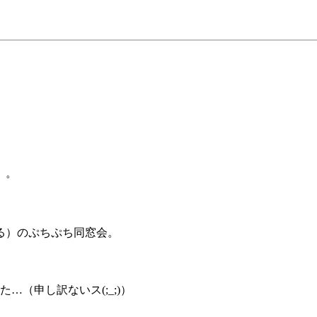
。。
る）のぷちぷち同窓会。
（申し訳ないス(;_;)）