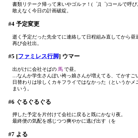
書類リテーク帰って来いやゴルァ！(゜Д゜)コールで呼び戻さ
敢えなく今日の計画破綻。
#4
予定変更
逝く予定だった先全てに連絡して日程組み直してから昼過ぎ
再び会社出。
#5
[
ファミレス行脚
] ウマー
出がけに会社そばの
馬
で昼。
…なんか学生さんぽい袴っ娘さんが増えてる、てかすごい数
日替わりは珍しくカキフライではなかった（というかメ
まいう。
#6
ぐるぐるぐる
押した予定を片付けて会社に戻ると既にかなり夜。
最終便の気配を感じつつ爽やかに逃げ出す（を
#7
よる