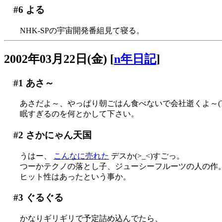
#6
よる
NHK-SPの宇宙開発番組見て寝る。
2002年03月22日(金)
[
n年日記
]
#1
あさ～
あさだよ～、やっぱり朝ごはん食べないで会社逝くよ～(To
眠すぎるのを何とかして下さい。
#2
さかにゃん天国
うはー、
こんなに売れた
デスか(>_<)すごっ。
つーかテクノの落とし子、ジューシーフルーツの人の作
ヒット性はあったという事か。
#3
ぐるぐる
かなりギリギリで予定詰め込んでたら、