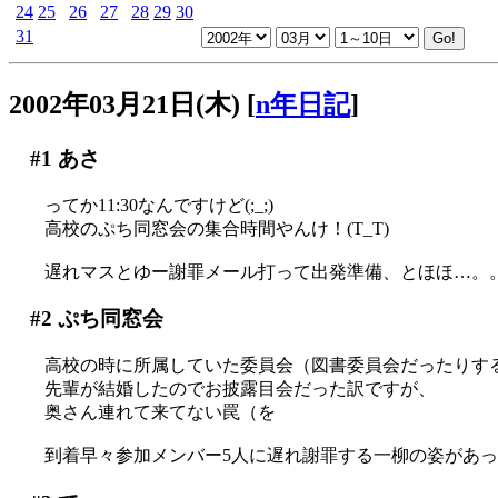
24
25
26
27
28
29
30
31
2002年03月21日(木)
[
n年日記
]
#1
あさ
ってか11:30なんですけど(;_;)
高校のぷち同窓会の集合時間やんけ！(T_T)
遅れマスとゆー謝罪メール打って出発準備、とほほ…。
#2
ぷち同窓会
高校の時に所属していた委員会（図書委員会だったりす
先輩が結婚したのでお披露目会だった訳ですが、
奥さん連れて来てない罠（を
到着早々参加メンバー5人に遅れ謝罪する一柳の姿があった…