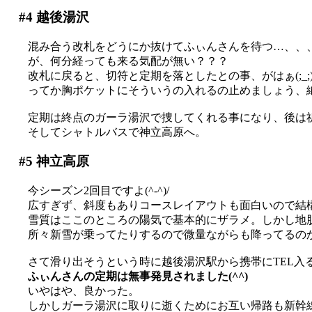
#4
越後湯沢
混み合う改札をどうにか抜けてふぃんさんを待つ…、、
が、何分経っても来る気配が無い？？？
改札に戻ると、切符と定期を落としたとの事、がはぁ(;_;
ってか胸ポケットにそういうの入れるの止めましょう、
定期は終点のガーラ湯沢で捜してくれる事になり、後は
そしてシャトルバスで神立高原へ。
#5
神立高原
今シーズン2回目ですよ(^-^)/
広すぎず、斜度もありコースレイアウトも面白いので結
雪質はここのところの陽気で基本的にザラメ。しかし地
所々新雪が乗ってたりするので微量ながらも降ってるの
さて滑り出そうという時に越後湯沢駅から携帯にTEL入
ふぃんさんの定期は無事発見されました(^^)
いやはや、良かった。
しかしガーラ湯沢に取りに逝くためにお互い帰路も新幹