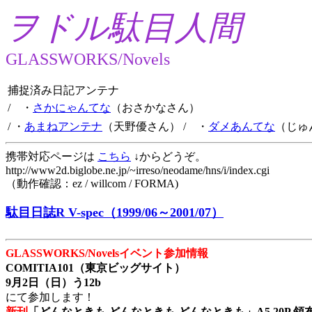
ヲドル駄目人間
GLASSWORKS/Novels
捕捉済み日記アンテナ
/ ・
さかにゃんてな
（おさかなさん）
/ ・
あまねアンテナ
（天野優さん）
/ ・
ダメあんてな
（じゅ
携帯対応ページは
こちら
↓からどうぞ。
http://www2d.biglobe.ne.jp/~irreso/neodame/hns/i/index.cgi
（動作確認：ez / willcom / FORMA)
駄目日誌R V-spec（1999/06～2001/07）
GLASSWORKS/Novelsイベント参加情報
COMITIA101（東京ビッグサイト）
9月2日（日）う12b
にて参加します！
新刊
「どんなときも どんなときも どんなときも」A5 20P 領布