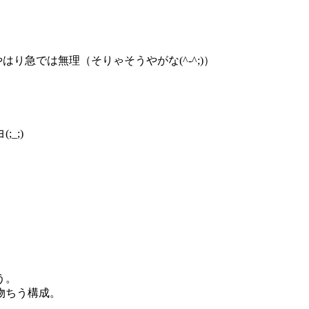
り急では無理（そりゃそうやがな(^-^;)）
_;)
う。
物ちう構成。