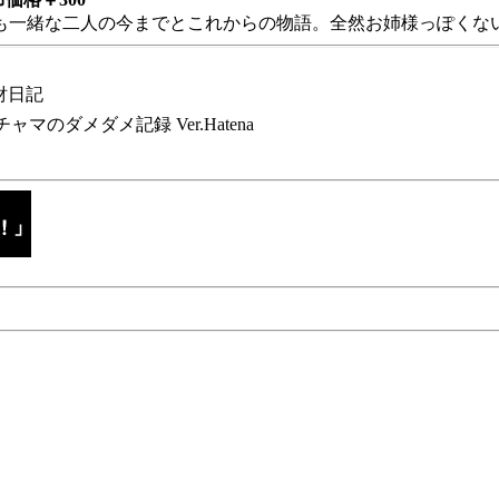
も一緒な二人の今までとこれからの物語。全然お姉様っぽくない
財日記
チャマのダメダメ記録 Ver.Hatena