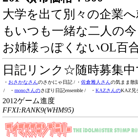
大学を出て別々の企業へ
もいつも一緒な二人の今
お姉様っぽくないOL百
日記リンク☆随時募集中です
・
おさかなさん
のさかにゃ日記
/ ・
佐倉雅人さん
の気まま散
/ ・
monoさんの
さぼり日記ensemble
/ ・
KAZさんの
KAZ兄
2012ゲーム進度
FFXI:RANK9(WHM95)