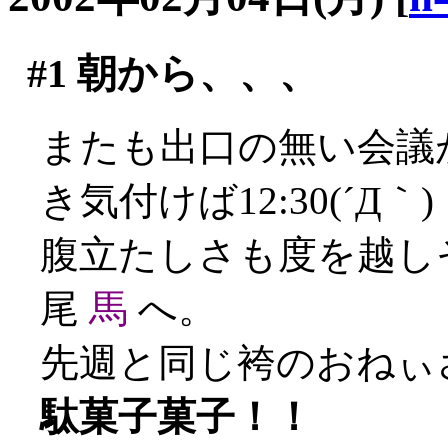
#1
朝から、、、
またも出口の無い会議
き気付けば12:30(´Д｀)
腹立たしさも度を越し
尾
馬
へ。
先週と同じ袴のおねぃ
駄菓子菓子！！