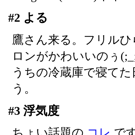
#2
よる
鷹さん来る。フリルひ
ロンがかわいいのぅ(;_;
うちの冷蔵庫で寝てた
う。
#3
浮気度
ちょい話題の
コレ
で