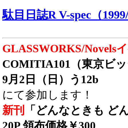
駄目日誌R V-spec（1999/
GLASSWORKS/Nove
COMITIA101（東京
9月2日（日）う12b
にて参加します！
新刊
「どんなときも どん
20P 領布価格￥300