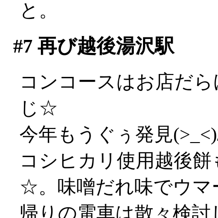
と。
#7
再び越後湯沢駅
コンコースはお店だら
じ☆
今年もうぐぅ発見(>_<
コシヒカリ使用越後餅
☆。味噌だれ味でウマー(
帰りの電車は散々検討し