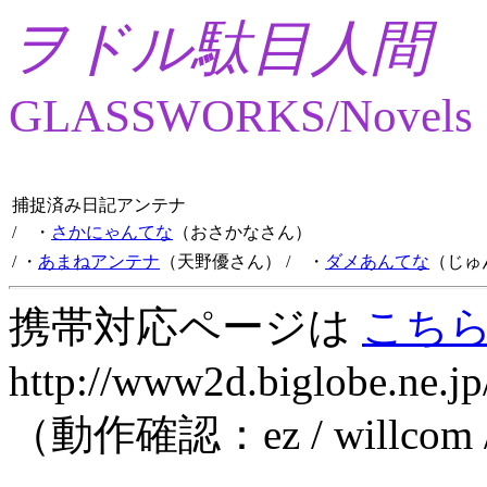
ヲドル駄目人間
GLASSWORKS/Novels
捕捉済み日記アンテナ
/ ・
さかにゃんてな
（おさかなさん）
/ ・
あまねアンテナ
（天野優さん）
/ ・
ダメあんてな
（じゅ
携帯対応ページは
こち
http://www2d.biglobe.ne.jp
（動作確認：ez / willcom 