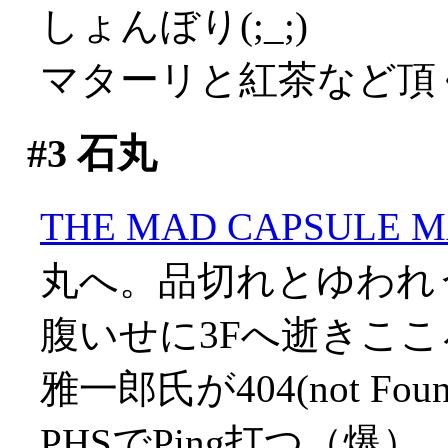
しょんぼり(;_;)
マターリと紅茶など頂
#3
石丸
THE MAD CAPSULE 
丸へ。品切れとゆわれうぐ
腹いせに3Fへ逝きこ
雅一郎氏が404(not F
PHSでPing打つ（爆）