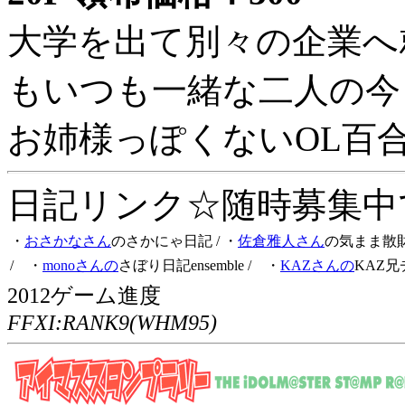
大学を出て別々の企業へ
もいつも一緒な二人の今
お姉様っぽくないOL百
日記リンク☆随時募集中です
・
おさかなさん
のさかにゃ日記
/ ・
佐倉雅人さん
の気まま散
/ ・
monoさんの
さぼり日記ensemble
/ ・
KAZさんの
KAZ兄
2012ゲーム進度
FFXI:RANK9(WHM95)