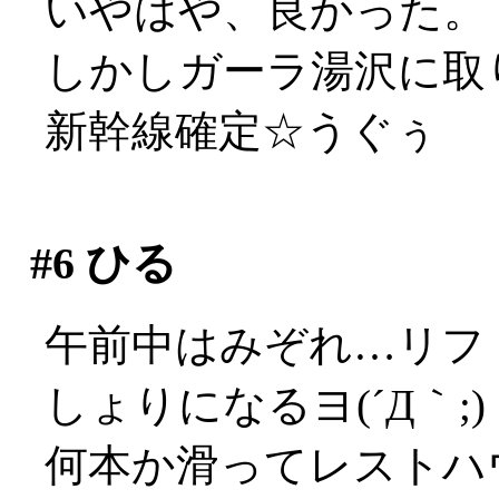
いやはや、良かった。
しかしガーラ湯沢に取
新幹線確定☆うぐぅ
#6
ひる
午前中はみぞれ…リフ
しょりになるヨ(´Д｀;)
何本か滑ってレストハ