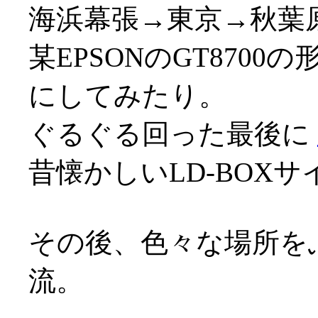
海浜幕張→東京→秋葉
某EPSONのGT870
にしてみたり。
ぐるぐる回った最後に
昔懐かしいLD-BOX
その後、色々な場所を
流。