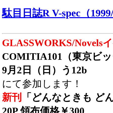
駄目日誌R V-spec（1999/
GLASSWORKS/Nove
COMITIA101（東京
9月2日（日）う12b
にて参加します！
新刊
「どんなときも どん
20P 領布価格￥300