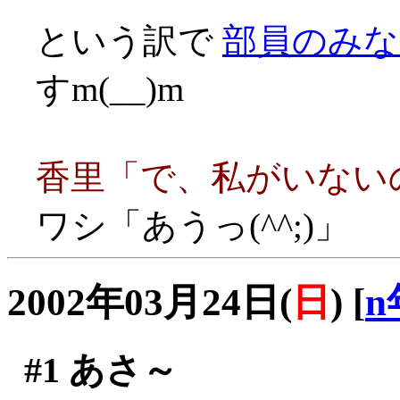
という訳で
部員のみな
すm(__)m
香里「で、私がいないの
ワシ「あうっ(^^;)」
2002年03月24日(
日
)
[
n
#1
あさ～