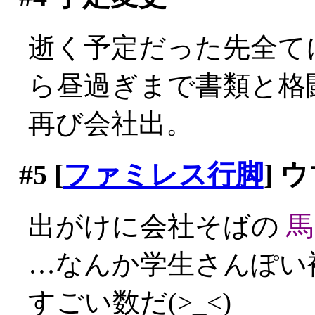
逝く予定だった先全て
ら昼過ぎまで書類と格闘(;
再び会社出。
#5
[
ファミレス行脚
] 
出がけに会社そばの
馬
…なんか学生さんぽい
すごい数だ(>_<)