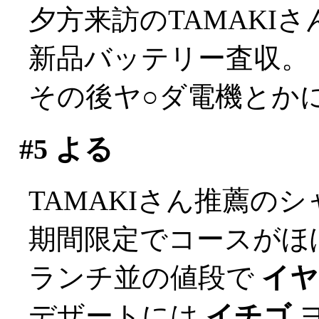
夕方来訪のTAMAKI
新品バッテリー査収。
その後ヤ○ダ電機とか
#5
よる
TAMAKIさん推薦の
期間限定でコースがほぼ
ランチ並の値段で
イヤ
デザートには
イチゴ