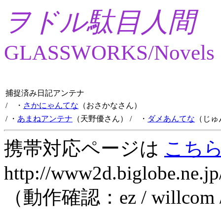
ヲドル駄目人間
GLASSWORKS/Novels
捕捉済み日記アンテナ
/ ・
さかにゃんてな
（おさかなさん）
/ ・
あまねアンテナ
（天野優さん）
/ ・
ダメあんてな
（じゅ
携帯対応ページは
こち
http://www2d.biglobe.ne.jp
（動作確認：ez / willcom 