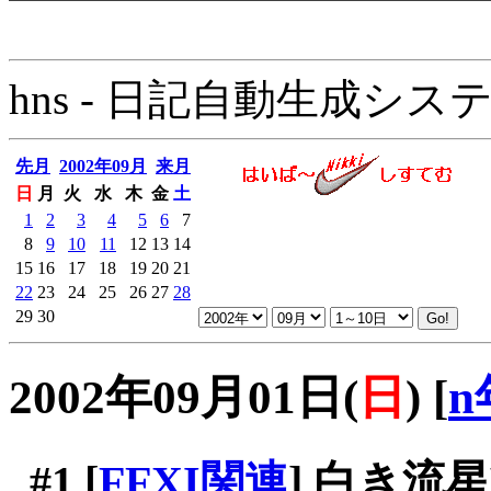
hns - 日記自動生成システム - 
先月
2002年09月
来月
日
月
火
水
木
金
土
1
2
3
4
5
6
7
8
9
10
11
12
13
14
15
16
17
18
19
20
21
22
23
24
25
26
27
28
29
30
2002年09月01日(
日
)
[
n
#1
[
FFXI関連
] 白き流