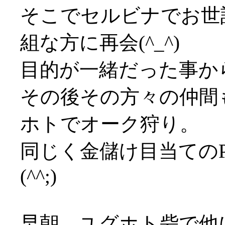
そこでセルビナでお世
組な方に再会(^_^)
目的が一緒だった事か
その後その方々の仲間
ホトでオーク狩り。
同じく金儲け目当ての
(^^;)
早朝、ユグホト砦で他