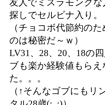
友人でミスラモンクな
探しでセルビナ入り。
（チョコボ代節約のた
のは秘密だ～ｗ）
LV31、28、20、1
ブも楽か経験値もらえ
た。。。
（↑そんなゴブにもリ
タル28歳(;_;)）