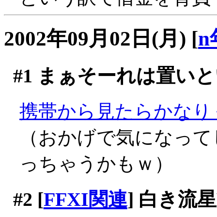
2002年09月02日(月)
[
n
#1
まぁそーれは置いと
携帯から見たらかなり
（おかげで気になって
っちゃうかもｗ）
#2
[
FFXI関連
] 白き流