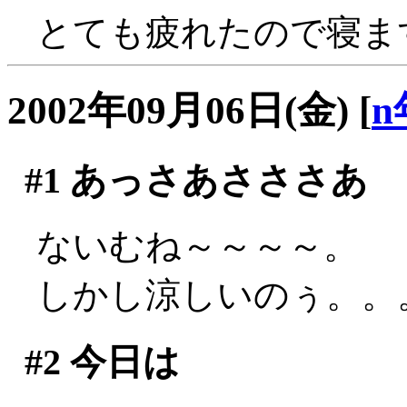
とても疲れたので寝ま
2002年09月06日(金)
[
n
#1
あっさあさささあ
ないむね～～～～。
しかし涼しいのぅ。。
#2
今日は