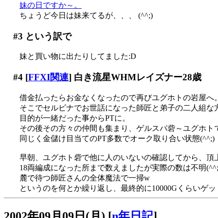
妹の日ですか～。
ちょうど今日は妹来てるが、、、 (^^;)
#3
という訳で
妹と買い物に出たりしてました:D
#4
[
FFXI関連
] 白き流星WHMレイズナー28歳
借金払ったらお金なくなったので再びユグホトの岩屋へ
そこでセルビナでお世話になった師匠と弟子の二人組な方に
目的が一緒だった事からPTに。
その後その方々の仲間も集まり、ゲルスパ砦～ユグホト
同じく金儲け目当てのPT多数でオーク取り合い状態(^^;)
早朝、ユグホト砦で他に人のいないの確認してから、頂上
18両編成になった所まで数えましたが実際の数は不明(^^;
麓で待つ師匠さんの全体魔法で一掃w
というのを何とか繰り返し、最終的に10000Gくらいゲ
2002年09月09日(月)
[
n年日記
]