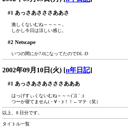
#1
あっさあさささああさ
激しくないむね～～～～。
しかし今日は涼しい感じ。
#2
Netscape
いつの間にか7.0になってたのでDL :D
2002年09月10日(火)
[
n年日記
]
#1
あっさあさあさささあああ
はっげすぃくないむね～～～(´Д｀;)
つーか寝てません(・∀・)/！！←マテ（笑）
以上、8 日分です。
タイトル一覧