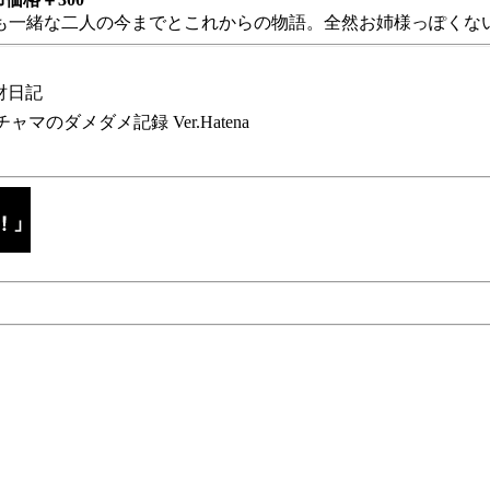
も一緒な二人の今までとこれからの物語。全然お姉様っぽくない
財日記
チャマのダメダメ記録 Ver.Hatena