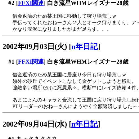
#2
[
FFXI関連
] 白き流星WHMレイズナー28歳
借金返済のため某王国に移動して狩り場荒しｗ
手伝ってくれたおねーさん２人とオーク狩りまくり、ア
かなり潤沢になりましたがまだ足らず。。。
2002年09月03日(火)
[
n年日記
]
#1
[
FFXI関連
] 白き流星WHMレイズナー28歳
借金返済のため某王国に居座り今日も狩り場荒しｗ
領外の砂丘でイベントこなして金ゲットしようと移動。
強敵多い場所だけに死屍累々、横断中にレイズ依頼４件、う
あまにょんのキャラと合流して王国に戻り狩り場荒し続
PTリーダーのおねーさんにようやく全額返済しました～
2002年09月04日(水)
[
n年日記
]