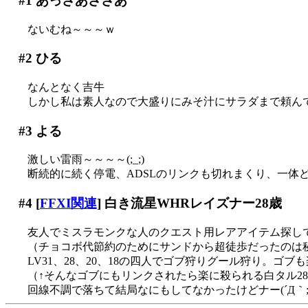
#1
あっさあささあ
ないむね～～～ｗ
#2
ひる
なんとなく吉牛
しかし私は素人なので大盛りにみそ汁にサラダまで頼ん
#3
よる
激しい雷雨～～～～(;_;)
断続的に続く停電、ADSLのリンクも切れまくり、一体
#4
[
FFXI関連
] 白き流星WHRレイズナー28歳
友人でミスラモンクな人のクエスト用レアアイテム探し
（チョコボ代節約のためにサンドから超徒歩だったのは
LV31、28、20、18の四人でゴブ狩りグール狩り。ゴ
（↑そんなゴブにもリンクされたら楽に殺られる白タル28歳(
回線不調で落ちて結局なにもしてなかったけどナー(´Д｀;