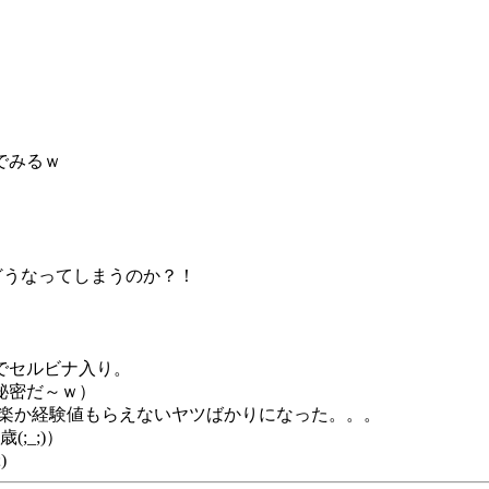
でみるｗ
どうなってしまうのか？！
でセルビナ入り。
秘密だ～ｗ）
ブも楽か経験値もらえないヤツばかりになった。。。
;_;)）
)