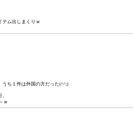
イテム出しまくりｗ
ち１件は外国の方だった(^^;)
行、
～ｗ