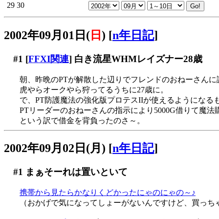
29
30
2002年09月01日(
日
)
[
n年日記
]
#1
[
FFXI関連
] 白き流星WHMレイズナー28歳
朝、昨晩のPTが解散した辺りでフレンドのおねーさんに
虎やらオークやら狩ってるうちに27歳に。
で、PT防護魔法の強化版プロテスIIが使えるようになるも金
PTリーダーのおねーさんの指示により5000G借りて魔法購
という訳で借金を背負ったのさ～。
2002年09月02日(月)
[
n年日記
]
#1
まぁそーれは置いといて
携帯から見たらかなりくどかったにゃのにゃの～♪
（おかげで気になってしょーがないんですけど、買っち