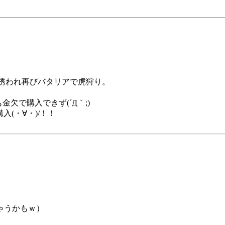
誘われ再びバタリアで虎狩り。
欠で購入できず(´Д｀;)
入(・∀・)/！！
ゃうかもｗ）