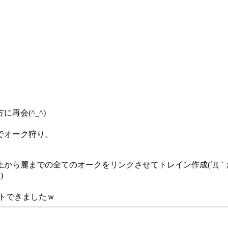
。
再会(^_^)
でオーク狩り。
から麓までの全てのオークをリンクさせてトレイン作成(´Д｀;
)
ットできましたｗ