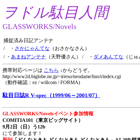
ヲドル駄目人間
GLASSWORKS/Novels
捕捉済み日記アンテナ
/ ・
さかにゃんてな
（おさかなさん）
/ ・
あまねアンテナ
（天野優さん）
/ ・
ダメあんてな
（じゅ
携帯対応ページは
こちら
↓からどうぞ。
http://www2d.biglobe.ne.jp/~irreso/neodame/hns/i/index.cgi
（動作確認：ez / willcom / FORMA)
駄目日誌R V-spec（1999/06～2001/07）
GLASSWORKS/Novelsイベント参加情報
COMITIA101（東京ビッグサイト）
9月2日（日）う12b
にて参加します！
新刊
「どんなときも どんなときも どんなときも」A5 20P 領布