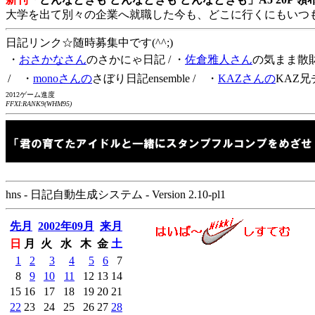
大学を出て別々の企業へ就職した今も、どこに行くにもいつ
日記リンク☆随時募集中です(^^;)
・
おさかなさん
のさかにゃ日記
/ ・
佐倉雅人さん
の気まま散
/ ・
monoさんの
さぼり日記ensemble
/ ・
KAZさんの
KAZ兄
2012ゲーム進度
FFXI:RANK9(WHM95)
hns - 日記自動生成システム - Version 2.10-pl1
先月
2002年09月
来月
日
月
火
水
木
金
土
1
2
3
4
5
6
7
8
9
10
11
12
13
14
15
16
17
18
19
20
21
22
23
24
25
26
27
28