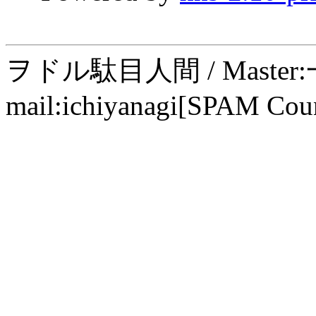
ヲドル駄目人間 / Maste
mail:ichiyanagi[SPAM Cou