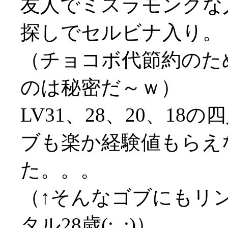
友人でミスラモンクな
探しでセルビナ入り。
（チョコボ代節約のた
のは秘密だ～ｗ）
LV31、28、20、1
ブも楽か経験値もらえ
た。。。
（↑そんなゴブにもリ
タル28歳(;_;)）