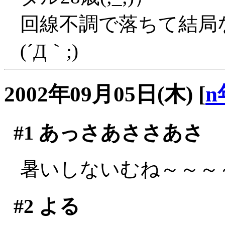
回線不調で落ちて結局
(´Д｀;)
2002年09月05日(木)
[
n
#1
あっさあささあさ
暑いしないむね～～～
#2
よる