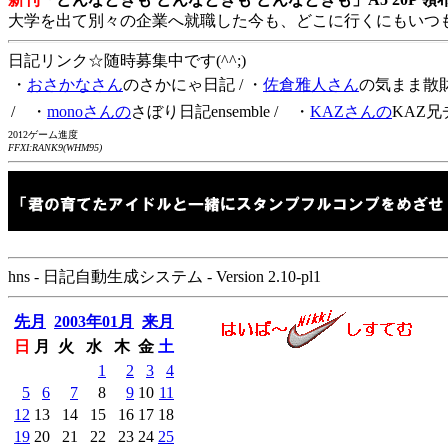
大学を出て別々の企業へ就職した今も、どこに行くにもいつ
日記リンク☆随時募集中です(^^;)
・
おさかなさん
のさかにゃ日記
/ ・
佐倉雅人さん
の気まま散
/ ・
monoさんの
さぼり日記ensemble
/ ・
KAZさんの
KAZ兄
2012ゲーム進度
FFXI:RANK9(WHM95)
hns - 日記自動生成システム - Version 2.10-pl1
先月
2003年01月
来月
日
月
火
水
木
金
土
1
2
3
4
5
6
7
8
9
10
11
12
13
14
15
16
17
18
19
20
21
22
23
24
25