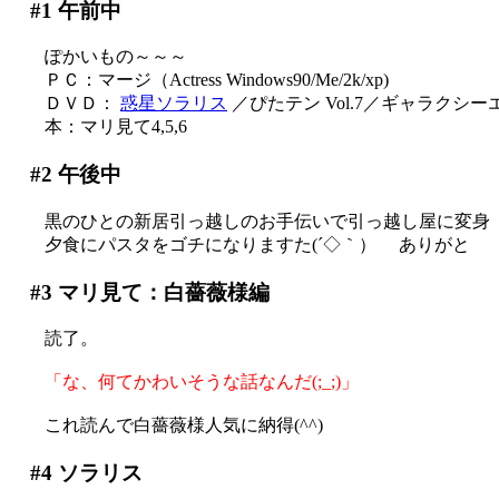
#1
午前中
ぽかいもの～～～
ＰＣ：マージ（Actress Windows90/Me/2k/xp)
ＤＶＤ：
惑星ソラリス
／ぴたテン Vol.7／ギャラクシーエン
本：マリ見て4,5,6
#2
午後中
黒のひとの新居引っ越しのお手伝いで引っ越し屋に変身
夕食にパスタをゴチになりますた(´◇｀）ゞ ありがと
#3
マリ見て：白薔薇様編
読了。
「な、何てかわいそうな話なんだ(;_;)」
これ読んで白薔薇様人気に納得(^^)
#4
ソラリス