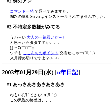
#2
例のアレ
コマンド一発
で調べてみますた。
問題のSQL Serverはインストールされてませんでした。
#3
不特定多数様がみてる
うわ～い
大人の一気買いだ～♪
と思ったらタダですか。。。
はっΣ(￣□￣;;
ウチも
ここんちのポイント
交換せにゃー(´Д｀;)
来月締め切りですよ？(>_<)
2003年01月29日(水)
[
n年日記
]
#1
あっさあさあさあさあさ
ねもい(´Д｀;)さもい(´Д｀;)
この気温の格差は、、、