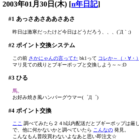
2003年01月30日(木)
[
n年日記
]
#1
あっさあさああさあさ
昨日は激寒だったけど今日はどうだろう、、、(´Д｀;)
#2
ポイント交換システム
この前
さかにゃんの言ってた
bk1って
コレか～（・∀・
マリ見ての残りとブギーポップと交換しよう～～:D
#3
ひる
馬。
お好み焼き風ハンバーグウマー(゜Д゜)
#4
ポイント交換
ここ
調べてみたら２４h以内配送だとブギーポップは厳しい事
で、他に何かないかと調べていたら
こんなの
発見。
こんなもん普段買わないよなあと思い即注文☆