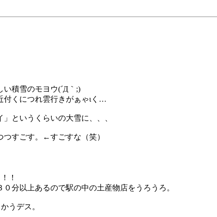
積雪のモヨウ(´Д｀;)
近付くにつれ雲行きがぁゃιく…
イ」というくらいの大雪に、、、
つつすごす。←すごすな（笑）
イ！！
３０分以上あるので駅の中の土産物店をうろうろ。
向かうデス。