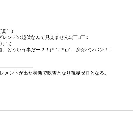
´Д｀;)
ンデの起伏なんて見えませんΣ(￣□￣;;
｀;)
どういう事だー？！(*｀ε´*)ノ＿彡☆バンバン！！
スエレメントが出た状態で吹雪となり視界ゼロとなる。