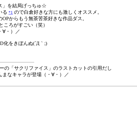
ス」を結局げっちゅ☆
いる
ので白倉好きな方にも激しくオススメ。
*1
のOPからもう無茶苦茶好きな作品ダス。
いところがすごい（笑）
・∀・）／
をきぼんぬ(´Д｀;)
キーの「サクリファイス」のラストカットの引用だし
んまなキャラが登場（・∀・）／