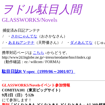
ヲドル駄目人間
GLASSWORKS/Novels
捕捉済み日記アンテナ
/ ・
さかにゃんてな
（おさかなさん）
/ ・
あまねアンテナ
（天野優さん）
/ ・
ダメあんてな
（じゅ
携帯対応ページは
こちら
↓からどうぞ。
http://www2d.biglobe.ne.jp/~irreso/neodame/hns/i/index.cgi
（動作確認：ez / willcom / FORMA)
駄目日誌R V-spec（1999/06～2001/07）
GLASSWORKS/Novelsイベント参加情報
COMITIA101（東京ビッグサイト）
9月2日（日）う12b
にて参加します！
新刊
「どんなときも どんなときも どんなときも」A5 20P 領布