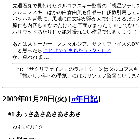
先週石丸で見付けたタルコフスキー監督の「惑星ソラリ
タルコフスキーはかの白倉由美も作品中に多数引用して
バッハを背景に、黒地に白文字が浮かんでは消えるだけ
原作も内容もSFなのだけれど画面がまったくSFしてな
ハリウッドあたりじゃ絶対撮れない作品ではありまつ（
あとはストーカー、ノスタルジア、サクリファイスのDVD化
…と思ったら
これはでてまちた（・∀・）／
か、買わねば…。
: 「サクリファイス」のラストシーンはタルコフス
*1
「懐かしい年への手紙」にはガリツェフ監督というま
2003年01月28日(火)
[
n年日記
]
#1
あっさあさあさあさあさ
ねもい(´Д｀;)