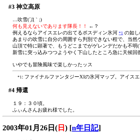
#3
神立高原
…吹雪(´Д｀;)
何も見えないであります隊長！！
←？
例えるならアイスエレの出てるポスディン氷河
の如し(
*1
あまりの吹雪に自分の周囲すら判別できない程で、当然ゲレ
山頂で特に顕著で、もうどこまでがゲレンデだかも不明(´Д
新雪に突っ込みつつようやく下山したところ急に天候回復。
いやでも冒険風味で楽しかったッス
: ファイナルファンタジーXIの氷河マップ。アイ
*1
#4
帰還
１９：３０頃。
ふぃんさんお疲れ様でした。
2003年01月26日(
日
)
[
n年日記
]