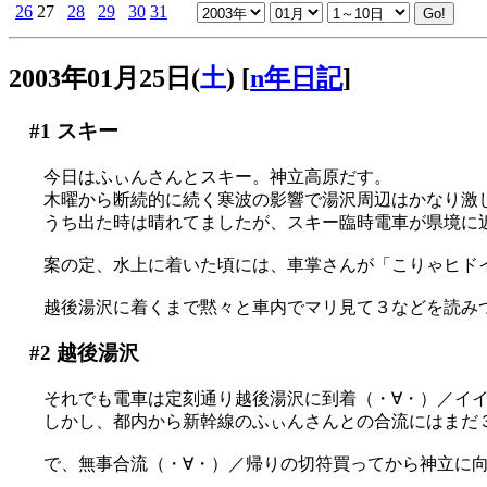
26
27
28
29
30
31
2003年01月25日(
土
)
[
n年日記
]
#1
スキー
今日はふぃんさんとスキー。神立高原だす。
木曜から断続的に続く寒波の影響で湯沢周辺はかなり激しい
うち出た時は晴れてましたが、スキー臨時電車が県境に
案の定、水上に着いた頃には、車掌さんが「こりゃヒド
越後湯沢に着くまで黙々と車内でマリ見て３などを読み
#2
越後湯沢
それでも電車は定刻通り越後湯沢に到着（・∀・）／イ
しかし、都内から新幹線のふぃんさんとの合流にはまだ
で、無事合流（・∀・）／帰りの切符買ってから神立に