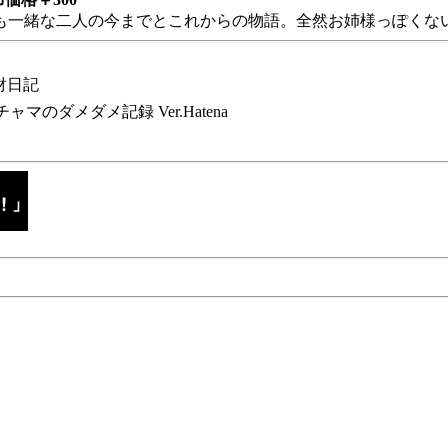
も一緒な二人の今までとこれからの物語。全然お姉様っぽくない
財日記
チャマのダメダメ記録 Ver.Hatena