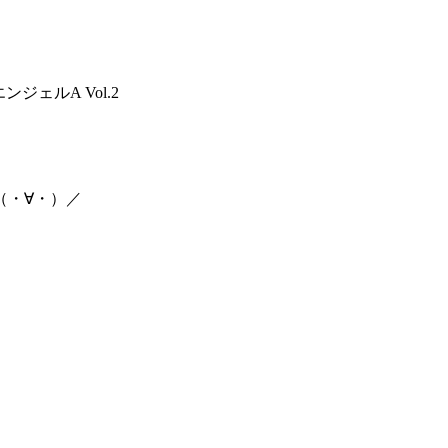
ジェルA Vol.2
（・∀・）／